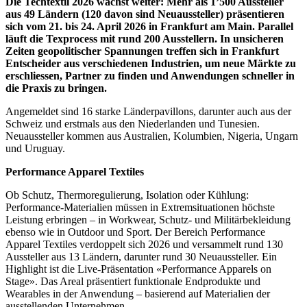
Die Techtextil 2026 wächst weiter: Mehr als 1’500 Aussteller
aus 49 Ländern (120 davon sind Neuaussteller) präsentieren
sich vom 21. bis 24. April 2026 in Frankfurt am Main. Parallel
läuft die Texprocess mit rund 200 Ausstellern. In unsicheren
Zeiten geopolitischer Spannungen treffen sich in Frankfurt
Entscheider aus verschiedenen Industrien, um neue Märkte zu
erschliessen, Partner zu finden und Anwendungen schneller in
die Praxis zu bringen.
Angemeldet sind 16 starke Länderpavillons, darunter auch aus der
Schweiz und erstmals aus den Niederlanden und Tunesien.
Neuaussteller kommen aus Australien, Kolumbien, Nigeria, Ungarn
und Uruguay.
Performance Apparel Textiles
Ob Schutz, Thermoregulierung, Isolation oder Kühlung:
Performance-Materialien müssen in Extremsituationen höchste
Leistung erbringen – in Workwear, Schutz- und Militärbekleidung
ebenso wie in Outdoor und Sport. Der Bereich Performance
Apparel Textiles verdoppelt sich 2026 und versammelt rund 130
Aussteller aus 13 Ländern, darunter rund 30 Neuaussteller. Ein
Highlight ist die Live-Präsentation «Performance Apparels on
Stage». Das Areal präsentiert funktionale Endprodukte und
Wearables in der Anwendung – basierend auf Materialien der
ausstellenden Unternehmen.