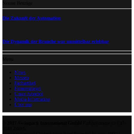
Neuste Beiträge
Die Zukunft der Automation
Die Dynamik der Branche war unmittelbar erlebbar
Menu
News
Messen
Fachartikel
Firmenspiegel
Unser Angebot
Media Information
Über uns
© 2017 Swisspack International GmbH
Farbhofstrasse 21 CH-
8048 Zürich
Herausgeber und Chefredaktor: Peter Senecky, lic. oec. HSG |