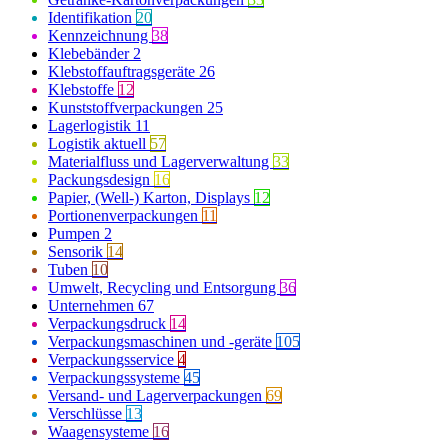
Identifikation
20
Kennzeichnung
38
Klebebänder
2
Klebstoffauftragsgeräte
26
Klebstoffe
12
Kunststoffverpackungen
25
Lagerlogistik
11
Logistik aktuell
57
Materialfluss und Lagerverwaltung
33
Packungsdesign
16
Papier, (Well-) Karton, Displays
12
Portionenverpackungen
11
Pumpen
2
Sensorik
14
Tuben
10
Umwelt, Recycling und Entsorgung
36
Unternehmen
67
Verpackungsdruck
14
Verpackungsmaschinen und -geräte
105
Verpackungsservice
4
Verpackungssysteme
45
Versand- und Lagerverpackungen
69
Verschlüsse
13
Waagensysteme
16