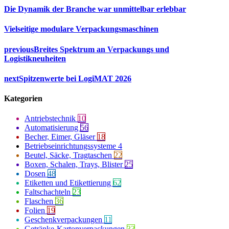
Die Dynamik der Branche war unmittelbar erlebbar
Vielseitige modulare Verpackungsmaschinen
previous
Breites Spektrum an Verpackungs und
Logistikneuheiten
next
Spitzenwerte bei LogiMAT 2026
Kategorien
Antriebstechnik
10
Automatisierung
56
Becher, Eimer, Gläser
18
Betriebseinrichtungssysteme
4
Beutel, Säcke, Tragtaschen
22
Boxen, Schalen, Trays, Blister
25
Dosen
48
Etiketten und Etikettierung
62
Faltschachteln
23
Flaschen
36
Folien
19
Geschenkverpackungen
11
Getränke-Kartonverpackungen
33