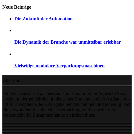
Neue Beiträge
Die Zukunft der Automation
Die Dynamik der Branche war unmittelbar erlebbar
Vielseitige modulare Verpackungsmaschinen
Über uns
Die Fachzeitschrift
spi swisspack international mit Logistik-Praxis
erscheint viermal jährlich in deutscher Sprache in einer Auflage von
4200 Exemplaren. Jede Ausgabe berichtet aktuell und lebendig über
die verwandten Fachbereiche Verpackung und Logistik und
verdeutlicht die Zusammenhänge zwischen ihnen.