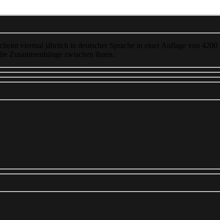
cheint viermal jährlich in deutscher Sprache in einer Auflage von 4200
 die Zusammenhänge zwischen ihnen.