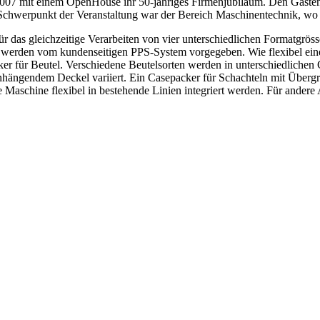
7 mit einem OpenHouse ihr 50-jähriges Firmenjubiläum. Den Gästen 
 Schwerpunkt der Veranstaltung war der Bereich Maschinentechnik, w
r das gleichzeitige Verarbeiten von vier unterschiedlichen Formatgrös
 werden vom kundenseitigen PPS-System vorgegeben. Wie flexibel eine
er für Beutel. Verschiedene Beutelsorten werden in unterschiedliche
anhängendem Deckel variiert. Ein Casepacker für Schachteln mit Überg
Maschine flexibel in bestehende Linien integriert werden. Für andere 