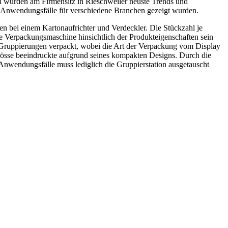
wurden am Firmensitz in Rieschweiler neuste Trends und
o Anwendungsfälle für verschiedene Branchen gezeigt wurden.
sen bei einem Kartonaufrichter und Verdeckler. Die Stückzahl je
 Verpackungsmaschine hinsichtlich der Produkteigenschaften sein
n Gruppierungen verpackt, wobei die Art der Verpackung vom Display
rösse beeindruckte aufgrund seines kompakten Designs. Durch die
Anwendungsfälle muss lediglich die Gruppierstation ausgetauscht