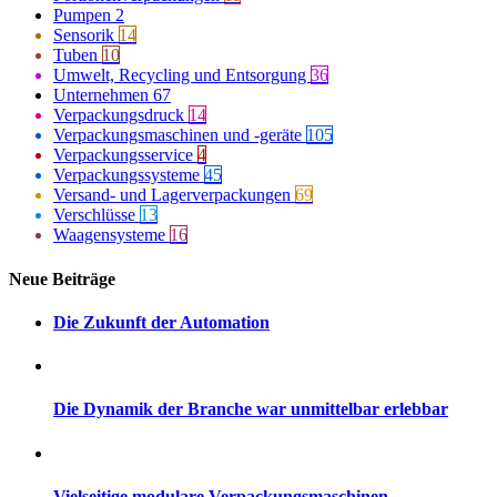
Pumpen
2
Sensorik
14
Tuben
10
Umwelt, Recycling und Entsorgung
36
Unternehmen
67
Verpackungsdruck
14
Verpackungsmaschinen und -geräte
105
Verpackungsservice
4
Verpackungssysteme
45
Versand- und Lagerverpackungen
69
Verschlüsse
13
Waagensysteme
16
Neue Beiträge
Die Zukunft der Automation
Die Dynamik der Branche war unmittelbar erlebbar
Vielseitige modulare Verpackungsmaschinen