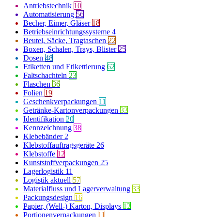
Antriebstechnik
10
Automatisierung
56
Becher, Eimer, Gläser
18
Betriebseinrichtungssysteme
4
Beutel, Säcke, Tragtaschen
22
Boxen, Schalen, Trays, Blister
25
Dosen
48
Etiketten und Etikettierung
62
Faltschachteln
23
Flaschen
36
Folien
19
Geschenkverpackungen
11
Getränke-Kartonverpackungen
33
Identifikation
20
Kennzeichnung
38
Klebebänder
2
Klebstoffauftragsgeräte
26
Klebstoffe
12
Kunststoffverpackungen
25
Lagerlogistik
11
Logistik aktuell
57
Materialfluss und Lagerverwaltung
33
Packungsdesign
16
Papier, (Well-) Karton, Displays
12
Portionenverpackungen
11