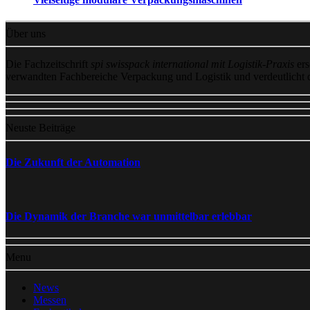
Über uns
Die Fachzeitschrift
spi swisspack international mit Logistik-Praxis
ers
verwandten Fachbereiche Verpackung und Logistik und verdeutlicht
Neuste Beiträge
Die Zukunft der Automation
Die Dynamik der Branche war unmittelbar erlebbar
Menu
News
Messen