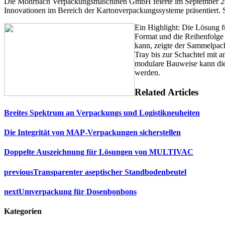
Die Mohrbach Verpackungsmaschinen GmbH feierte im September 200
Innovationen im Bereich der Kartonverpackungssysteme präsentiert.
Ein Highlight: Die Lösung fü
Format und die Reihenfolge
kann, zeigte der Sammelpack
Tray bis zur Schachtel mit 
modulare Bauweise kann die 
werden.
Related Articles
Breites Spektrum an Verpackungs und Logistikneuheiten
Die Integrität von MAP-Verpackungen sicherstellen
Doppelte Auszeichnung für Lösungen von MULTIVAC
previous
Transparenter aseptischer Standbodenbeutel
next
Umverpackung für Dosenbonbons
Kategorien