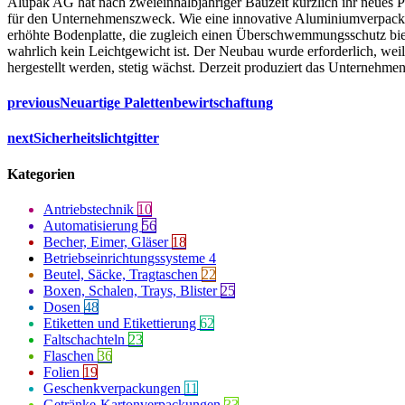
Alupak AG hat nach zweieinhalbjähriger Bauzeit kürzlich ihr neues P
für den Unternehmenszweck. Wie eine innovative Aluminiumverpacku
erhöhte Bodenplatte, die zugleich einen Überschwemmungsschutz bie
wahrlich kein Leichtgewicht ist. Der Neubau wurde erforderlich, wei
hergestellt werden, stetig wächst. Derzeit produziert das Unternehme
previous
Neuartige Palettenbewirtschaftung
next
Sicherheitslichtgitter
Kategorien
Antriebstechnik
10
Automatisierung
56
Becher, Eimer, Gläser
18
Betriebseinrichtungssysteme
4
Beutel, Säcke, Tragtaschen
22
Boxen, Schalen, Trays, Blister
25
Dosen
48
Etiketten und Etikettierung
62
Faltschachteln
23
Flaschen
36
Folien
19
Geschenkverpackungen
11
Getränke-Kartonverpackungen
33