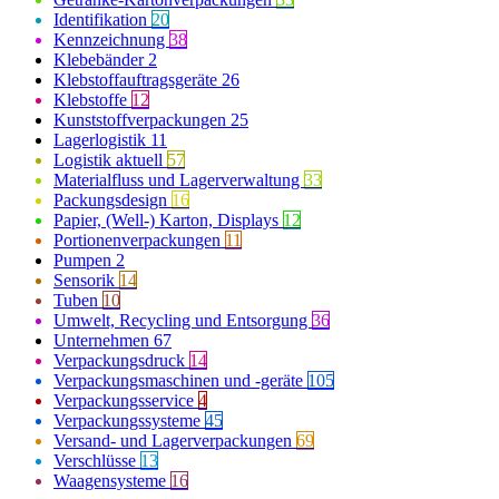
Identifikation
20
Kennzeichnung
38
Klebebänder
2
Klebstoffauftragsgeräte
26
Klebstoffe
12
Kunststoffverpackungen
25
Lagerlogistik
11
Logistik aktuell
57
Materialfluss und Lagerverwaltung
33
Packungsdesign
16
Papier, (Well-) Karton, Displays
12
Portionenverpackungen
11
Pumpen
2
Sensorik
14
Tuben
10
Umwelt, Recycling und Entsorgung
36
Unternehmen
67
Verpackungsdruck
14
Verpackungsmaschinen und -geräte
105
Verpackungsservice
4
Verpackungssysteme
45
Versand- und Lagerverpackungen
69
Verschlüsse
13
Waagensysteme
16