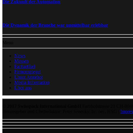
Die Zukunft der Automation
Die Dynamik der Branche war unmittelbar erlebbar
Menu
News
Messen
Fachartikel
Firmenspiegel
Unser Angebot
Media Information
Über uns
© 2017 Swisspack International GmbH
Farbhofstrasse 21 CH-804
Herausgeber und Chefredaktor: Peter Senecky, lic. oec. HSG |
Impre