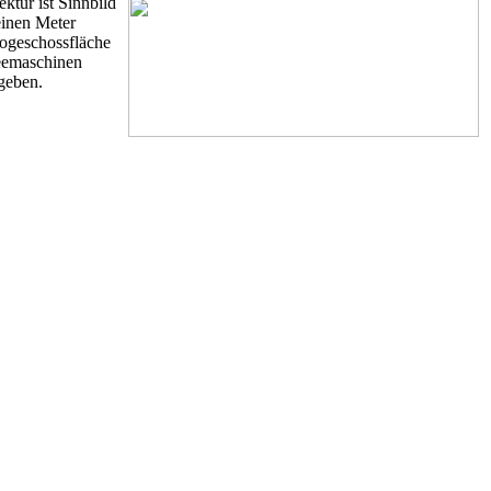
ktur ist Sinnbild
einen Meter
togeschossfläche
feemaschinen
egeben.