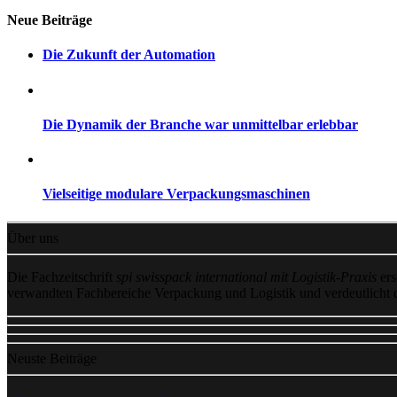
Neue Beiträge
Die Zukunft der Automation
Die Dynamik der Branche war unmittelbar erlebbar
Vielseitige modulare Verpackungsmaschinen
Über uns
Die Fachzeitschrift
spi swisspack international mit Logistik-Praxis
ers
verwandten Fachbereiche Verpackung und Logistik und verdeutlicht
Neuste Beiträge