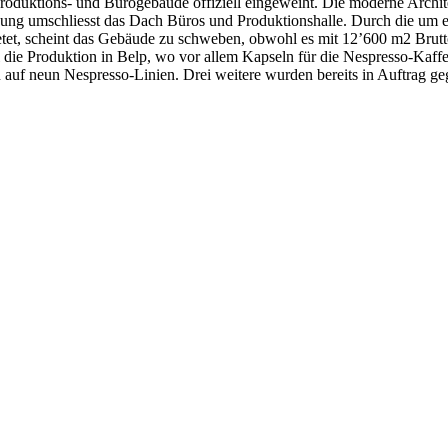
roduktions- und Bürogebäude offiziell eingeweiht. Die moderne Archite
ng umschliesst das Dach Büros und Produktionshalle. Durch die um 
tet, scheint das Gebäude zu schweben, obwohl es mit 12’600 m2 Brut
l die Produktion in Belp, wo vor allem Kapseln für die Nespresso-Kaf
n auf neun Nespresso-Linien. Drei weitere wurden bereits in Auftrag g