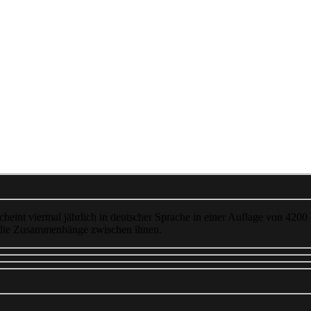
cheint viermal jährlich in deutscher Sprache in einer Auflage von 4200
 die Zusammenhänge zwischen ihnen.