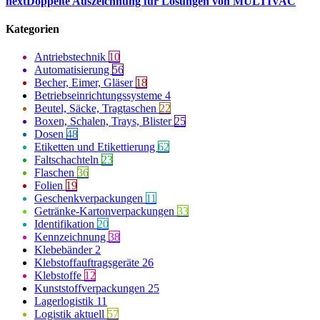
next
Doppelte Auszeichnung für Lösungen von MULTIVAC
Kategorien
Antriebstechnik
10
Automatisierung
56
Becher, Eimer, Gläser
18
Betriebseinrichtungssysteme
4
Beutel, Säcke, Tragtaschen
22
Boxen, Schalen, Trays, Blister
25
Dosen
48
Etiketten und Etikettierung
62
Faltschachteln
23
Flaschen
36
Folien
19
Geschenkverpackungen
11
Getränke-Kartonverpackungen
33
Identifikation
20
Kennzeichnung
38
Klebebänder
2
Klebstoffauftragsgeräte
26
Klebstoffe
12
Kunststoffverpackungen
25
Lagerlogistik
11
Logistik aktuell
57