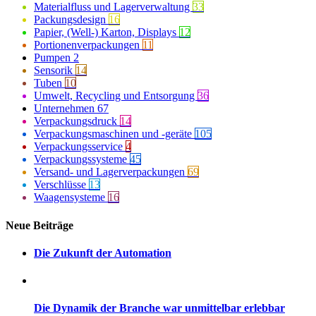
Materialfluss und Lagerverwaltung
33
Packungsdesign
16
Papier, (Well-) Karton, Displays
12
Portionenverpackungen
11
Pumpen
2
Sensorik
14
Tuben
10
Umwelt, Recycling und Entsorgung
36
Unternehmen
67
Verpackungsdruck
14
Verpackungsmaschinen und -geräte
105
Verpackungsservice
4
Verpackungssysteme
45
Versand- und Lagerverpackungen
69
Verschlüsse
13
Waagensysteme
16
Neue Beiträge
Die Zukunft der Automation
Die Dynamik der Branche war unmittelbar erlebbar