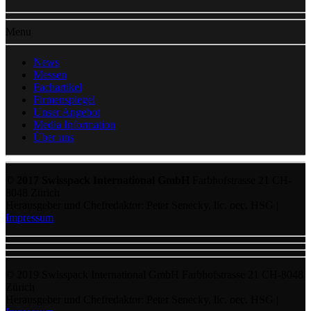
Menu
News
Messen
Fachartikel
Firmenspiegel
Unser Angebot
Media Information
Über uns
© 2017 Swisspack International GmbH
Farbhofstrasse 21 CH-
8048 Zürich
Herausgeber und Chefredaktor: Peter Senecky, lic. oec. HSG |
Impressum
© 2019 Swisspack International GmbH Farbhofstrasse 21 CH-8048
Zürich
Herausgeber und Chefredaktor: Peter Senecky, lic. oec. HSG |