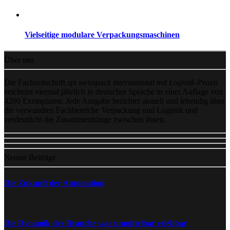
Vielseitige modulare Verpackungsmaschinen
Über uns
Die Fachzeitschrift
spi swisspack international mit Logistik-Praxis
erscheint viermal jährlich in deutscher Sprache in einer Auflage von
4200 Exemplaren. Jede Ausgabe berichtet aktuell und lebendig über
die verwandten Fachbereiche Verpackung und Logistik und
verdeutlicht die Zusammenhänge zwischen ihnen.
Neuste Beiträge
Die Zukunft der Automation
Die Dynamik der Branche war unmittelbar erlebbar