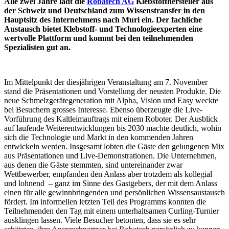
Alle zwei Jahre lädt die
Robatech AG
Klebstoffhersteller aus
der Schweiz und Deutschland zum Wissenstransfer in den
Hauptsitz des Internehmens nach Muri ein. Der fachliche
Austausch bietet Klebstoff- und Technologieexperten eine
wertvolle Plattform und kommt bei den teilnehmenden
Spezialisten gut an.
Im Mittelpunkt der diesjährigen Veranstaltung am 7. November
stand die Präsentationen und Vorstellung der neusten Produkte. Die
neue Schmelzgerätegeneration mit Alpha, Vision und Easy weckte
bei Besuchern grosses Interesse. Ebenso überzeugte die Live-
Vorführung des Kaltleimauftrags mit einem Roboter. Der Ausblick
auf laufende Weiterentwicklungen bis 2030 machte deutlich, wohin
sich die Technologie und Markt in den kommenden Jahren
entwickeln werden. Insgesamt lobten die Gäste den gelungenen Mix
aus Präsentationen und Live-Demonstrationen. Die Unternehmen,
aus denen die Gäste stemmten, sind untereinander zwar
Wettbewerber, empfanden den Anlass aber trotzdem als kollegial
und lohnend – ganz im Sinne des Gastgebers, der mit dem Anlass
einen für alle gewinnbringenden und persönlichen Wissensaustausch
fördert. Im informellen letzten Teil des Programms konnten die
Teilnehmenden den Tag mit einem unterhaltsamen Curling-Turnier
ausklingen lassen. Viele Besucher betonten, dass sie es sehr