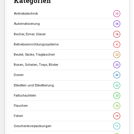
Kategorien
Antriebstechnik
10
Automatisierung
56
Becher, Eimer, Gläser
18
Betriebseinrichtungssysteme
4
Beutel, Säcke, Tragtaschen
22
Boxen, Schalen, Trays, Blister
25
Dosen
48
Etiketten und Etikettierung
62
Faltschachteln
23
Flaschen
36
Folien
19
Geschenkverpackungen
11