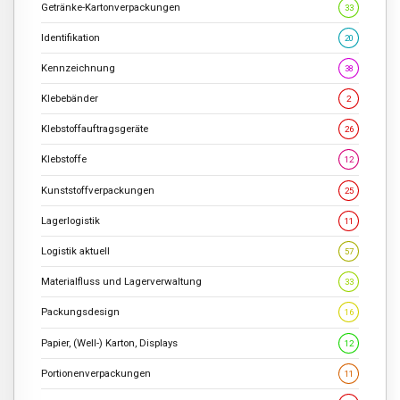
Getränke-Kartonverpackungen
33
Identifikation
20
Kennzeichnung
38
Klebebänder
2
Klebstoffauftragsgeräte
26
Klebstoffe
12
Kunststoffverpackungen
25
Lagerlogistik
11
Logistik aktuell
57
Materialfluss und Lagerverwaltung
33
Packungsdesign
16
Papier, (Well-) Karton, Displays
12
Portionenverpackungen
11