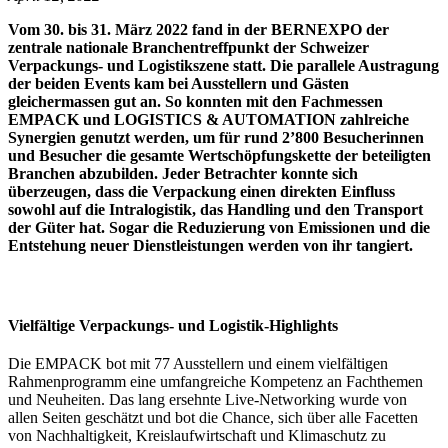
Vom
30. bis 31. März
2022 fand in der BERNEXPO
der
zentrale nationale Branchentreffpunkt der Schweizer
Verpackungs- und Logistikszene
statt. Die parallele Austragung
der beiden Events kam bei Ausstellern und Gästen
gleichermassen gut an. So konnten mit
den Fachmessen
EMPACK und LOGISTICS & AUTOMATION zahlreiche
Synergien genutzt werden, um für rund 2’800 Besucherinnen
und Besucher
die gesamte Wertschöpfungskette der beteiligten
Branchen abzubilden. Jeder Betrachter konnte sich
überzeugen, dass d
ie Verpackung einen direkten Einfluss
sowohl auf die Intralogistik, das Handling und den Transport
der Güter hat. Sogar die Reduzierung von Emissionen und die
Entstehung neuer Dienstleistungen werden von ihr tangiert.
Vielfältige Verpackungs- und Logistik-Highlights
Die EMPACK bot mit 77 Ausstellern und einem vielfältigen
Rahmenprogramm eine umfangreiche Kompetenz an Fachthemen
und Neuheiten. Das lang ersehnte Live-Networking wurde von
allen Seiten geschätzt und bot die Chance, sich über alle Facetten
von Nachhaltigkeit, Kreislaufwirtschaft und Klimaschutz zu