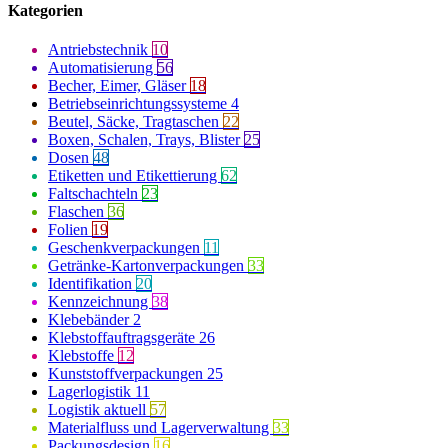
Kategorien
Antriebstechnik
10
Automatisierung
56
Becher, Eimer, Gläser
18
Betriebseinrichtungssysteme
4
Beutel, Säcke, Tragtaschen
22
Boxen, Schalen, Trays, Blister
25
Dosen
48
Etiketten und Etikettierung
62
Faltschachteln
23
Flaschen
36
Folien
19
Geschenkverpackungen
11
Getränke-Kartonverpackungen
33
Identifikation
20
Kennzeichnung
38
Klebebänder
2
Klebstoffauftragsgeräte
26
Klebstoffe
12
Kunststoffverpackungen
25
Lagerlogistik
11
Logistik aktuell
57
Materialfluss und Lagerverwaltung
33
Packungsdesign
16