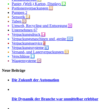
Papier, (Well-) Karton, Displays
12
Portionenverpackungen
11
Pumpen
2
Sensorik
14
Tuben
10
Umwelt, Recycling und Entsorgung
36
Unternehmen
67
Verpackungsdruck
14
Verpackungsmaschinen und -geräte
105
Verpackungsservice
4
Verpackungssysteme
45
Versand- und Lagerverpackungen
69
Verschlüsse
13
Waagensysteme
16
Neue Beiträge
Die Zukunft der Automation
Die Dynamik der Branche war unmittelbar erlebbar