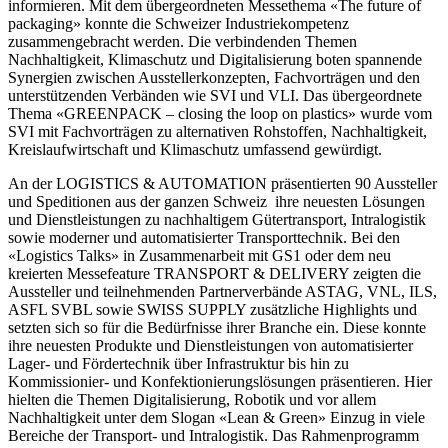
informieren. Mit dem übergeordneten Messethema «The future of
packaging» konnte die Schweizer Industriekompetenz
zusammengebracht werden. Die verbindenden Themen
Nachhaltigkeit, Klimaschutz und Digitalisierung boten spannende
Synergien zwischen Ausstellerkonzepten, Fachvorträgen und den
unterstützenden Verbänden wie SVI und VLI. Das übergeordnete
Thema «GREENPACK – closing the loop on plastics» wurde vom
SVI mit Fachvorträgen zu alternativen Rohstoffen, Nachhaltigkeit,
Kreislaufwirtschaft und Klimaschutz umfassend gewürdigt.
An der LOGISTICS & AUTOMATION präsentierten 90 Aussteller
und Speditionen aus der ganzen Schweiz ihre neuesten Lösungen
und Dienstleistungen zu nachhaltigem Gütertransport, Intralogistik
sowie moderner und automatisierter Transporttechnik. Bei den
«Logistics Talks» in Zusammenarbeit mit GS1 oder dem neu
kreierten Messefeature TRANSPORT & DELIVERY zeigten die
Aussteller und teilnehmenden Partnerverbände ASTAG, VNL, ILS,
ASFL SVBL sowie SWISS SUPPLY zusätzliche Highlights und
setzten sich so für die Bedürfnisse ihrer Branche ein. Diese konnte
ihre neuesten Produkte und Dienstleistungen von automatisierter
Lager- und Fördertechnik über Infrastruktur bis hin zu
Kommissionier- und Konfektionierungslösungen präsentieren. Hier
hielten die Themen Digitalisierung, Robotik und vor allem
Nachhaltigkeit unter dem Slogan «Lean & Green» Einzug in viele
Bereiche der Transport- und Intralogistik. Das Rahmenprogramm