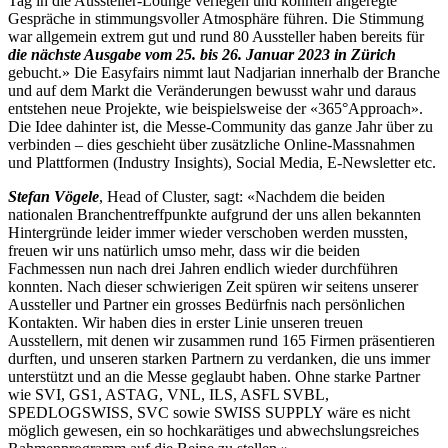
Tag in die Aussteller-Lounge verlegen und konnten angeregte
Gespräche in stimmungsvoller Atmosphäre führen. Die Stimmung
war allgemein extrem gut und rund 80 Aussteller haben bereits für
die
nächste Ausgabe vom 25. bis 26. Januar 2023 in Zürich
gebucht.» Die Easyfairs nimmt laut Nadjarian innerhalb der Branche
und auf dem Markt die Veränderungen bewusst wahr und daraus
entstehen neue Projekte, wie beispielsweise der «365°Approach».
Die Idee dahinter ist, die Messe-Community das ganze Jahr über zu
verbinden – dies geschieht über zusätzliche Online-Massnahmen
und Plattformen (Industry Insights), Social Media, E-Newsletter etc.
Stefan Vögele
, Head of Cluster, sagt: «Nachdem die beiden
nationalen Branchentreffpunkte aufgrund der uns allen bekannten
Hintergründe leider immer wieder verschoben werden mussten,
freuen wir uns natürlich umso mehr, dass wir die beiden
Fachmessen nun nach drei Jahren endlich wieder durchführen
konnten. Nach dieser schwierigen Zeit spüren wir seitens unserer
Aussteller und Partner ein grosses Bedürfnis nach persönlichen
Kontakten. Wir haben dies in erster Linie unseren treuen
Ausstellern, mit denen wir zusammen rund 165 Firmen präsentieren
durften, und unseren starken Partnern zu verdanken, die uns immer
unterstützt und an die Messe geglaubt haben. Ohne starke Partner
wie SVI, GS1, ASTAG, VNL, ILS, ASFL SVBL,
SPEDLOGSWISS, SVC sowie SWISS SUPPLY wäre es nicht
möglich gewesen, ein so hochkarätiges und abwechslungsreiches