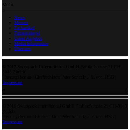
Menu
News
Messen
Fachartikel
Firmenspiegel
Unser Angebot
Media Information
Über uns
© 2017 Swisspack International GmbH
Farbhofstrasse 21 CH-
8048 Zürich
Herausgeber und Chefredaktor: Peter Senecky, lic. oec. HSG |
Impressum
© 2019 Swisspack International GmbH Farbhofstrasse 21 CH-8048
Zürich
Herausgeber und Chefredaktor: Peter Senecky, lic. oec. HSG |
Impressum