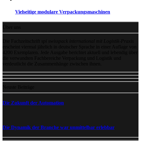
Vielseitige modulare Verpackungsmaschinen
Über uns
Die Fachzeitschrift
spi swisspack international mit Logistik-Praxis
erscheint viermal jährlich in deutscher Sprache in einer Auflage von
4200 Exemplaren. Jede Ausgabe berichtet aktuell und lebendig über
die verwandten Fachbereiche Verpackung und Logistik und
verdeutlicht die Zusammenhänge zwischen ihnen.
Neuste Beiträge
Die Zukunft der Automation
Die Dynamik der Branche war unmittelbar erlebbar