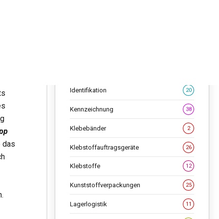
s
Flaschen
36
hmen
Folien
19
Geschenkverpackungen
11
Getränke-Kartonverpackungen
33
Identifikation
20
ts
es
Kennzeichnung
38
ng
Klebebänder
2
app
e das
Klebstoffauftragsgeräte
26
ch
Klebstoffe
12
Kunststoffverpackungen
25
.
Lagerlogistik
11