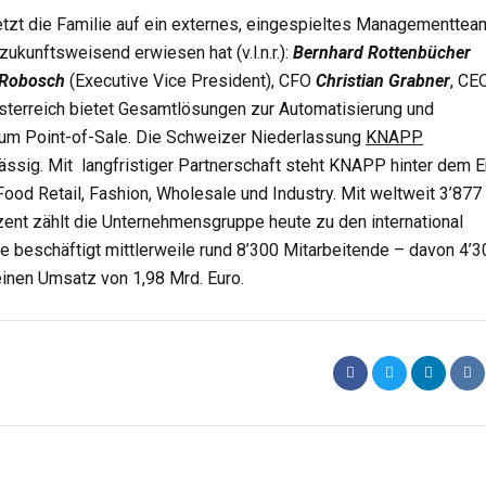
tzt die Familie auf ein externes, eingespieltes Managementtea
zukunftsweisend erwiesen hat (v.l.n.r.):
Bernhard Rottenbücher
 Robosch
(Executive Vice President), CFO
Christian Grabner
, CE
Österreich bietet Gesamtlösungen zur Automatisierung und
s zum Point-of-Sale. Die Schweizer Niederlassung
KNAPP
ässig. Mit langfristiger Partnerschaft steht KNAPP hinter dem E
Food Retail, Fashion, Wholesale und Industry. Mit weltweit 3’877
zent zählt die Unternehmensgruppe heute zu den international
ie beschäftigt mittlerweile rund 8’300 Mitarbeitende – davon 4’3
einen Umsatz von 1,98 Mrd. Euro.