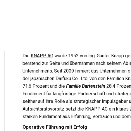
so Sigrid Hofmann. Mit dem aktuellen Wechsel im Auf
treu: Ein aktives Familienunternehmen, das in Genera
Verantwortung in einer Zeit, in der Verlässlichkeit und
Werte unserer Familie und gleichzeitig den Blick na
Knapp, Sigrid Hofmann, HR Dr. Herbert Knapp, Mag. T
Familienunternehmen mit Weitblick und Stabilität
Die
KNAPP AG
wurde 1952 von Ing. Günter Knapp ge
beratend zur Seite und übernahmen nach seinem Able
Unternehmens. Seit 2009 firmiert das Unternehmen off
der japanischen Daifuku Co., Ltd. von den Familien 
71,6 Prozent und die
Familie Bartenstein
28,4 Prozent
Fundament für langfristige Partnerschaft und strategi
seither auf ihre Rolle als strategischer Impulsgebe
Aufsichtsratsvorsitz setzt die
KNAPP AG
ein klares 
starken Fundament aus Erfahrung, Vertrauen und dem A
Operative Führung mit Erfolg