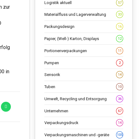
Logistik aktuell
57
m zur
Materialfluss und Lagerverwaltung
33
O
Packungsdesign
16
Papier, (Well-) Karton, Displays
12
rfolg
Portionenverpackungen
11
Pumpen
2
00 in
Sensorik
14
Tuben
10
Umwelt, Recycling und Entsorgung
36
Unternehmen
67
Verpackungsdruck
14
Verpackungsmaschinen und -geräte
105