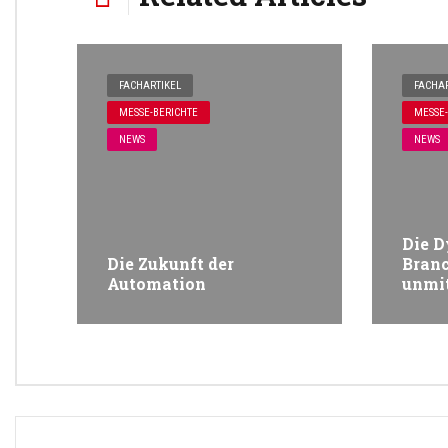
FACHARTIKEL
FACHAR
MESSE-BERICHTE
MESSE-
NEWS
NEWS
Die D
Die Zukunft der
Bran
Automation
unmit