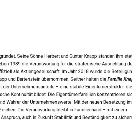
sichtsratsvorsitz bleibt die
KNAPP AG
ihrem Selbstverständni
tionen denkt und handelt. Mag. Tanja Knapp ergänzt:
«Wir überne
 langfristiges Denken wichtiger sind denn je. Unser Ziel ist es, die
ch vorne zu bewahren.»
Das Bild zeigt v.l.n.r.:
Univ.-Prof. Dr. Günter
anja Knapp.
gründet. Seine Söhne Herbert und Günter Knapp standen ihm ste
ben 1989 die Verantwortung für die strategische Ausrichtung d
iziell als Aktiengesellschaft. Im Jahr 2018 wurde die Beteiligu
Knapp und Bartenstein übernommen. Seither halten die
Familie Kn
 der Unternehmensanteile – eine stabile Eigentümerstruktur, di
sche Kontinuität bildet. Die Eigentümerfamilien konzentrieren si
r und Wahrer der Unternehmenswerte. Mit der neuen Besetzung im
Zeichen: Die Verantwortung bleibt in Familienhand – mit einem
nspruch, auch in Zukunft Stabilität und Beständigkeit zu sichern