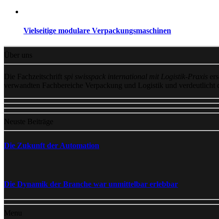
Vielseitige modulare Verpackungsmaschinen
Über uns
Die Fachzeitschrift
spi swisspack international mit Logistik-Praxis
ers
verwandten Fachbereiche Verpackung und Logistik und verdeutlicht
Neuste Beiträge
Die Zukunft der Automation
Die Dynamik der Branche war unmittelbar erlebbar
Menu