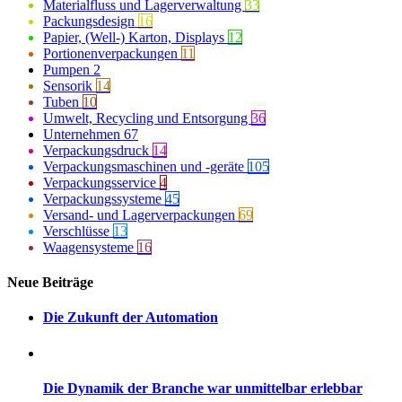
Materialfluss und Lagerverwaltung
33
Packungsdesign
16
Papier, (Well-) Karton, Displays
12
Portionenverpackungen
11
Pumpen
2
Sensorik
14
Tuben
10
Umwelt, Recycling und Entsorgung
36
Unternehmen
67
Verpackungsdruck
14
Verpackungsmaschinen und -geräte
105
Verpackungsservice
4
Verpackungssysteme
45
Versand- und Lagerverpackungen
69
Verschlüsse
13
Waagensysteme
16
Neue Beiträge
Die Zukunft der Automation
Die Dynamik der Branche war unmittelbar erlebbar