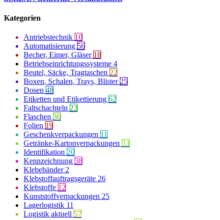
Kategorien
Antriebstechnik
10
Automatisierung
56
Becher, Eimer, Gläser
18
Betriebseinrichtungssysteme
4
Beutel, Säcke, Tragtaschen
22
Boxen, Schalen, Trays, Blister
25
Dosen
48
Etiketten und Etikettierung
62
Faltschachteln
23
Flaschen
36
Folien
19
Geschenkverpackungen
11
Getränke-Kartonverpackungen
33
Identifikation
20
Kennzeichnung
38
Klebebänder
2
Klebstoffauftragsgeräte
26
Klebstoffe
12
Kunststoffverpackungen
25
Lagerlogistik
11
Logistik aktuell
57