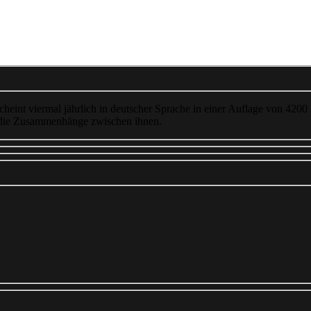
cheint viermal jährlich in deutscher Sprache in einer Auflage von 4200
 die Zusammenhänge zwischen ihnen.