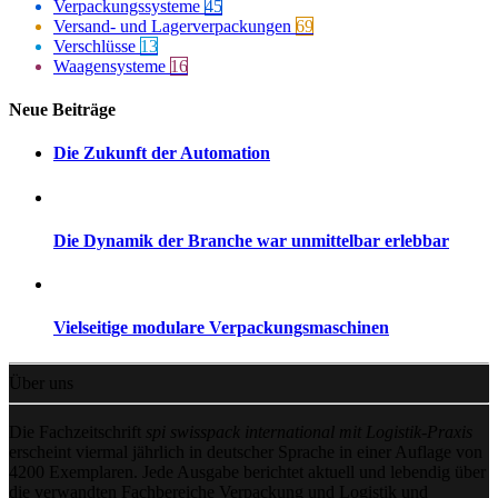
Verpackungssysteme
45
Versand- und Lagerverpackungen
69
Verschlüsse
13
Waagensysteme
16
Neue Beiträge
Die Zukunft der Automation
Die Dynamik der Branche war unmittelbar erlebbar
Vielseitige modulare Verpackungsmaschinen
Über uns
Die Fachzeitschrift
spi swisspack international mit Logistik-Praxis
erscheint viermal jährlich in deutscher Sprache in einer Auflage von
4200 Exemplaren. Jede Ausgabe berichtet aktuell und lebendig über
die verwandten Fachbereiche Verpackung und Logistik und