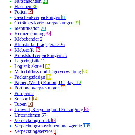
Faltschachteln
23
Flaschen
36
Folien
19
Geschenkverpackungen
11
Getränke-Kartonverpackungen
33
Identifikation
20
Kennzeichnung
38
Klebebänder
2
Klebstoffauftragsgeräte
26
Klebstoffe
12
Kunststoffverpackungen
25
Lagerlogistik
11
Logistik aktuell
57
Materialfluss und Lagerverwaltung
33
Packungsdesign
16
Papier, (Well-) Karton, Displays
12
Portionenverpackungen
11
Pumpen
2
Sensorik
14
Tuben
10
Umwelt, Recycling und Entsorgung
36
Unternehmen
67
Verpackungsdruck
14
Verpackungsmaschinen und -geräte
105
Verpackungsservice
4