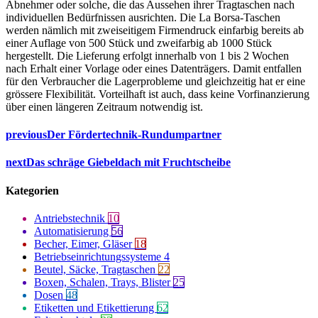
Abnehmer oder solche, die das Aussehen ihrer Tragtaschen nach
individuellen Bedürfnissen ausrichten. Die La Borsa-Taschen
werden nämlich mit zweiseitigem Firmendruck einfarbig bereits ab
einer Auflage von 500 Stück und zweifarbig ab 1000 Stück
hergestellt. Die Lieferung erfolgt innerhalb von 1 bis 2 Wochen
nach Erhalt einer Vorlage oder eines Datenträgers. Damit entfallen
für den Verbraucher die Lagerprobleme und gleichzeitig hat er eine
grössere Flexibilität. Vorteilhaft ist auch, dass keine Vorfinanzierung
über einen längeren Zeitraum notwendig ist.
previous
Der Fördertechnik-Rundumpartner
next
Das schräge Giebeldach mit Fruchtscheibe
Kategorien
Antriebstechnik
10
Automatisierung
56
Becher, Eimer, Gläser
18
Betriebseinrichtungssysteme
4
Beutel, Säcke, Tragtaschen
22
Boxen, Schalen, Trays, Blister
25
Dosen
48
Etiketten und Etikettierung
62