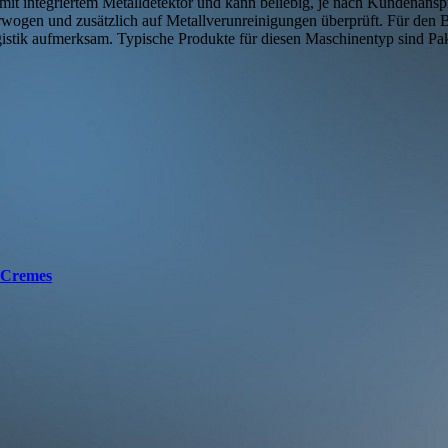
t integriertem Metalldetektor und kann beliebig, je nach Kundenansprü
wogen und zusätzlich auf Metallverunreinigungen überprüft. Für den
tik aufmerksam. Typische Produkte für diesen Maschinentyp sind Pake
e Cremes