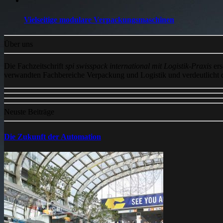
Vielseitige modulare Verpackungsmaschinen
Über uns
Die Fachzeitschrift
spi swisspack international mit Logistik-Praxis
ers
verwandten Fachbereiche Verpackung und Logistik und verdeutlicht
Neuste Beiträge
Die Zukunft der Automation