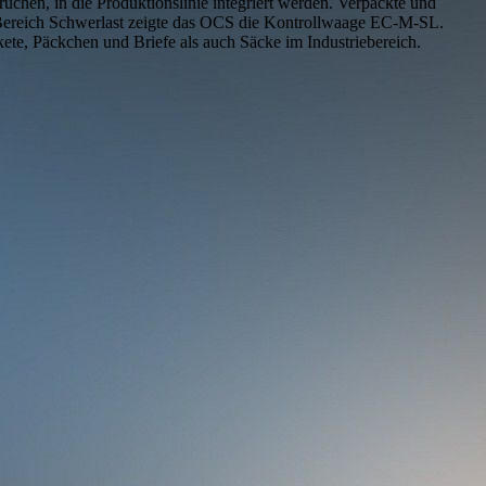
chen, in die Produktionslinie integriert werden. Verpackte und
 Bereich Schwerlast zeigte das OCS die Kontrollwaage EC-M-SL.
te, Päckchen und Briefe als auch Säcke im Industriebereich.