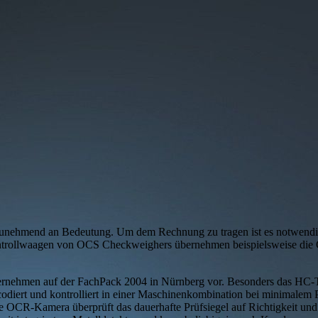
zunehmend an Bedeutung. Um dem Rechnung zu tragen ist es notwendig,
ontrollwaagen von OCS Checkweighers übernehmen beispielsweise die 
Unternehmen auf der FachPack 2004 in Nürnberg vor. Besonders das HC
diert und kontrolliert in einer Maschinenkombination bei minimalem Pl
te OCR-Kamera überprüft das dauerhafte Prüfsiegel auf Richtigkeit und 