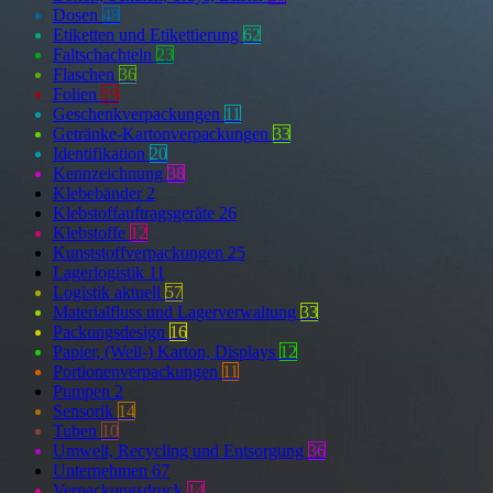
Dosen
48
Etiketten und Etikettierung
62
Faltschachteln
23
Flaschen
36
Folien
19
Geschenkverpackungen
11
Getränke-Kartonverpackungen
33
Identifikation
20
Kennzeichnung
38
Klebebänder
2
Klebstoffauftragsgeräte
26
Klebstoffe
12
Kunststoffverpackungen
25
Lagerlogistik
11
Logistik aktuell
57
Materialfluss und Lagerverwaltung
33
Packungsdesign
16
Papier, (Well-) Karton, Displays
12
Portionenverpackungen
11
Pumpen
2
Sensorik
14
Tuben
10
Umwelt, Recycling und Entsorgung
36
Unternehmen
67
Verpackungsdruck
14