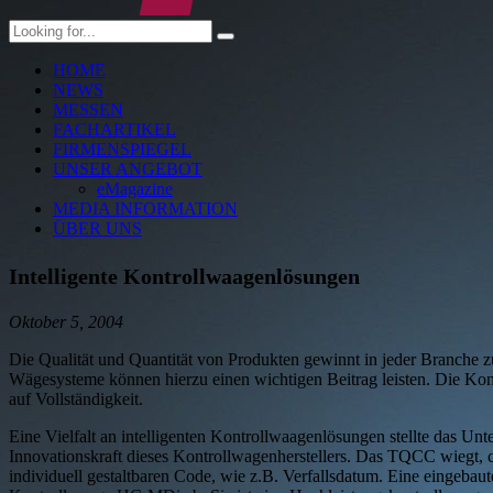
HOME
NEWS
MESSEN
FACHARTIKEL
FIRMENSPIEGEL
UNSER ANGEBOT
eMagazine
MEDIA INFORMATION
ÜBER UNS
Intelligente Kontrollwaagenlösungen
Oktober 5, 2004
Die Qualität und Quantität von Produkten gewinnt in jeder Branche 
Wägesysteme können hierzu einen wichtigen Beitrag leisten. Die K
auf Vollständigkeit.
Eine Vielfalt an intelligenten Kontrollwaagenlösungen stellte das 
Innovationskraft dieses Kontrollwagenherstellers. Das TQCC wiegt, co
individuell gestaltbaren Code, wie z.B. Verfallsdatum. Eine eingebau