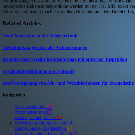
Kontrollwaage HC-MDi ab. Sie ist eine Hochleistungskontrollwaage mi
unverpackte Lebensmittelprodukte werden mit der HC-MDi exakt ver
Diese Systemlösung machte vor allem Besucher aus dem Bereich Logis
Related Articles
Neue Massstäbe in der Wiegetechnik
Mehrkopfwaagen für alle Anforderungen
Kombisystem vereint Kontrollwaage mit optischer Inspektion
previous
Identifikation der Zukunft
next
Versiegelung von Alu- und Weissblechdosen für kosmetisch
Kategorien
Antriebstechnik
10
Automatisierung
56
Becher, Eimer, Gläser
18
Betriebseinrichtungssysteme
4
Beutel, Säcke, Tragtaschen
22
Boxen, Schalen, Trays, Blister
25