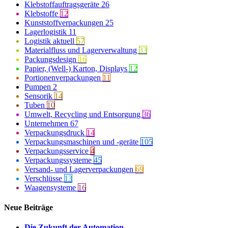
Klebstoffauftragsgeräte
26
Klebstoffe
12
Kunststoffverpackungen
25
Lagerlogistik
11
Logistik aktuell
57
Materialfluss und Lagerverwaltung
33
Packungsdesign
16
Papier, (Well-) Karton, Displays
12
Portionenverpackungen
11
Pumpen
2
Sensorik
14
Tuben
10
Umwelt, Recycling und Entsorgung
36
Unternehmen
67
Verpackungsdruck
14
Verpackungsmaschinen und -geräte
105
Verpackungsservice
4
Verpackungssysteme
45
Versand- und Lagerverpackungen
69
Verschlüsse
13
Waagensysteme
16
Neue Beiträge
Die Zukunft der Automation