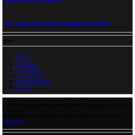
Die Dynamik der Branche war unmittelbar erlebbar
Menu
News
Messen
Fachartikel
Firmenspiegel
Unser Angebot
Media Information
Über uns
© 2017 Swisspack International GmbH
Farbhofstrasse 21 CH-
8048 Zürich
Herausgeber und Chefredaktor: Peter Senecky, lic. oec. HSG |
Impressum