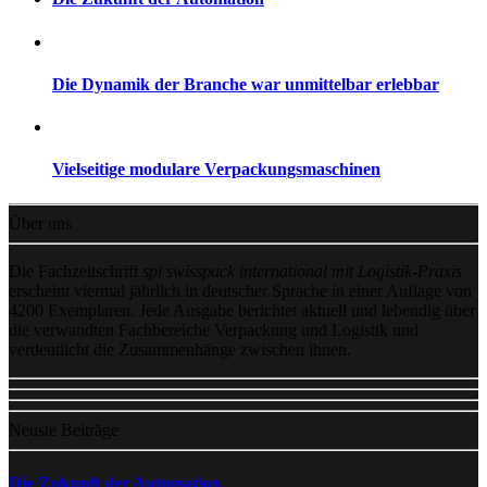
Die Dynamik der Branche war unmittelbar erlebbar
Vielseitige modulare Verpackungsmaschinen
Über uns
Die Fachzeitschrift
spi swisspack international mit Logistik-Praxis
erscheint viermal jährlich in deutscher Sprache in einer Auflage von
4200 Exemplaren. Jede Ausgabe berichtet aktuell und lebendig über
die verwandten Fachbereiche Verpackung und Logistik und
verdeutlicht die Zusammenhänge zwischen ihnen.
Neuste Beiträge
Die Zukunft der Automation