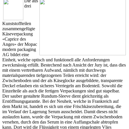
Die aus
drei
Kunststoffteilen
zusammengefügte
Käseverpackung
«Caprice des
Anges» der Mopac
modern packaging
AG bildet eine
Einheit, welche optisch und funktionell alle Anforderungen
zweckmässig erfüllt. Bestechend nach Ansicht der Jury ist, dass dies
mit einem vertretbaren Aufwand, nämlich mit durchwegs
materialsparenden tiefgezogenen Teilen erreicht wird: der
Zwischenboden und der als Käseglocke ausgebildete, transparente
Deckel erlauben ein sicheres Verriegeln am Bodenteil. Sowohl die
Einzelteile als auch die fertigen Verpackungen sind gut stapelbar.
Der sauber gestaltete Rundum-Sleeve dient gleichzeitig als
Erstöffnungsgarantie. Bei der Neuheit, welche in Frankreich auf
dem Markt ist, handelt es sich um eine Frischkäsezubereitung, die
im Verlauf der Lagerung Serum ausscheidet. Damit dieses nicht
auslaufen kann, wurde die Verpackung mit einem Zwischenboden
versehen, durch den das Serum in eine Auffangschale abtropfen
kann. Dort wird die Flüssigkeit von einem eingelegten Vlies