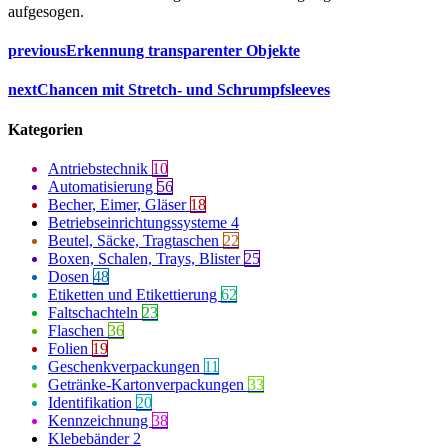
aufgesogen.
previous
Erkennung transparenter Objekte
next
Chancen mit Stretch- und Schrumpfsleeves
Kategorien
Antriebstechnik
10
Automatisierung
56
Becher, Eimer, Gläser
18
Betriebseinrichtungssysteme
4
Beutel, Säcke, Tragtaschen
22
Boxen, Schalen, Trays, Blister
25
Dosen
48
Etiketten und Etikettierung
62
Faltschachteln
23
Flaschen
36
Folien
19
Geschenkverpackungen
11
Getränke-Kartonverpackungen
33
Identifikation
20
Kennzeichnung
38
Klebebänder
2