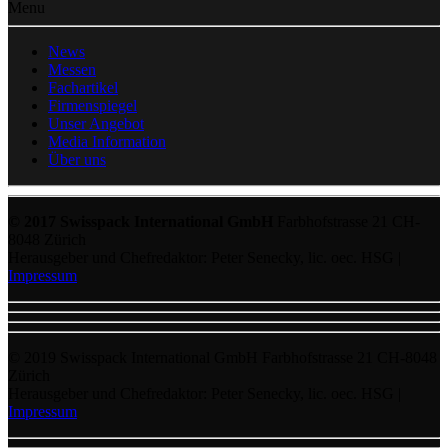
Menu
News
Messen
Fachartikel
Firmenspiegel
Unser Angebot
Media Information
Über uns
© 2017 Swisspack International GmbH
Farbhofstrasse 21 CH-
8048 Zürich
Herausgeber und Chefredaktor: Peter Senecky, lic. oec. HSG |
Impressum
© 2019 Swisspack International GmbH Farbhofstrasse 21 CH-8048
Zürich
Herausgeber und Chefredaktor: Peter Senecky, lic. oec. HSG |
Impressum