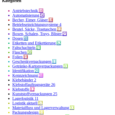
Kategorien
Antriebstechnik
10
Automatisierung
56
Becher, Eimer, Gläser
18
Betriebseinrichtungssysteme
4
Beutel, Säcke, Tragtaschen
22
Boxen, Schalen, Trays, Blister
25
Dosen
48
Etiketten und Etikettierung
62
Faltschachteln
23
Flaschen
36
Folien
19
Geschenkverpackungen
11
Getränke-Kartonverpackungen
33
Identifikation
20
Kennzeichnung
38
Klebebänder
2
Klebstoffauftragsgeräte
26
Klebstoffe
12
Kunststoffverpackungen
25
Lagerlogistik
11
Logistik aktuell
57
Materialfluss und Lagerverwaltung
33
Packungsdesign
16