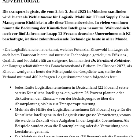
ADVERTORIAL
Die transport logistic, die vom 2. bis 5. Juni 2025 in
München stattfinden
wird, bietet als Weltleitmesse für Logistik, Mobilität, IT und Supply Chain
Management Einblicke in alle diese Themenbereiche. In vielen von ihnen
nimmt die Bedeutung der Künstlichen Intelligenz rasant zu. Während sich
noch vor fünf Jahren nur knapp 15 Prozent deutscher Unternehmen mit KI
beschäftigte, ist diese zukunftsweisende Technologie heute in aller Munde.
«Die Logistikbranche hat erkannt, welches Potenzial KI sowohl im Lager als
auch beim Transport bietet und nutzt die Technologie gezielt, um Effizienz,
Qualität und Produktivität zu steigern», kommentiert
Dr. Bernhard Rohleder
,
der Hauptgeschäftsführer des Branchenverbands Bitkom. Im Oktober 2022, als
KI noch weniger als heute der Mittelpunkt der Gespräche war, stellte der
Verband mit rund 400 befragten Logistikunternehmen folgendes fest:
Jedes fünfte Logistikunternehmen in Deutschland (22 Prozent) setzte
bereits Künstliche Intelligenz ein, weitere 26 Prozent planten oder
diskutierten den Einsatz – von der Bedarfsprognose über die
Absatzplanung bis hin zur Transportoptimierung.
Mehr als die Hälfte der Logistikunternehmen (58 Prozent) sagte für die
Künstliche Intelligenz in der Logistik eine grosse Verbreiteung voraus.
Sie werde in Zukunft viele Aufgaben in der Logistik übernehmen. Als
Beispiele wurden etwa die Routenplanung oder die Vermeidung von
Leerfahrten genannt.
Die Mehrheit der Logistikunternehmen (56 Prozent) sah die Branche als