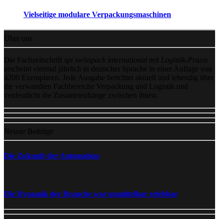
Vielseitige modulare Verpackungsmaschinen
Über uns
Die Fachzeitschrift
spi swisspack international mit Logistik-Praxis
erscheint viermal jährlich in deutscher Sprache in einer Auflage von
4200 Exemplaren. Jede Ausgabe berichtet aktuell und lebendig über
die verwandten Fachbereiche Verpackung und Logistik und
verdeutlicht die Zusammenhänge zwischen ihnen.
Neuste Beiträge
Die Zukunft der Automation
Die Dynamik der Branche war unmittelbar erlebbar