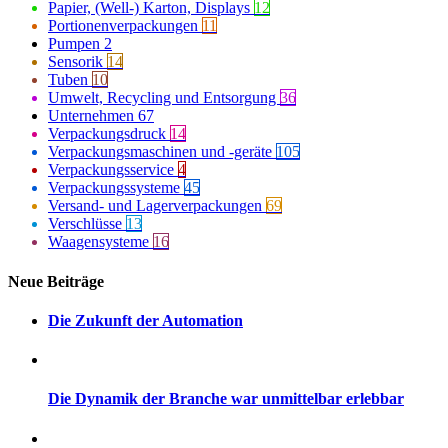
Papier, (Well-) Karton, Displays
12
Portionenverpackungen
11
Pumpen
2
Sensorik
14
Tuben
10
Umwelt, Recycling und Entsorgung
36
Unternehmen
67
Verpackungsdruck
14
Verpackungsmaschinen und -geräte
105
Verpackungsservice
4
Verpackungssysteme
45
Versand- und Lagerverpackungen
69
Verschlüsse
13
Waagensysteme
16
Neue Beiträge
Die Zukunft der Automation
Die Dynamik der Branche war unmittelbar erlebbar