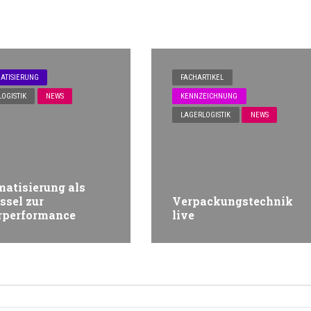
ATISIERUNG
FACHARTIKEL
OGISTIK
NEWS
KENNZEICHNUNG
LAGERLOGISTIK
NEWS
atisierung als
ssel zur
Verpackungstechnik
rperformance
live