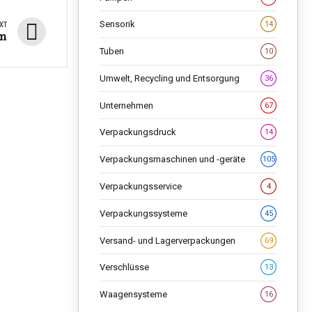
Sensorik
14
XT
em
Tuben
10
Umwelt, Recycling und Entsorgung
36
Unternehmen
67
Verpackungsdruck
14
Verpackungsmaschinen und -geräte
105
Verpackungsservice
4
Verpackungssysteme
45
Versand- und Lagerverpackungen
69
Verschlüsse
13
Waagensysteme
16