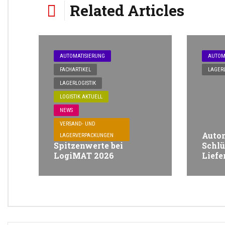
Related Articles
AUTOMATISIERUNG
AUTOM
FACHARTIKEL
LAGERL
LAGERLOGISTIK
LOGISTIK AKTUELL
NEWS
VERSAND- UND
Autom
LAGERVERPACKUNGEN
Spitzenwerte bei
Schlü
LogiMAT 2026
Liefe