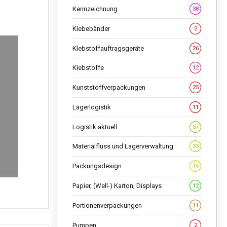
Kennzeichnung
38
Klebebänder
2
Klebstoffauftragsgeräte
26
Klebstoffe
12
Kunststoffverpackungen
25
Lagerlogistik
11
Logistik aktuell
57
Materialfluss und Lagerverwaltung
33
Packungsdesign
16
Papier, (Well-) Karton, Displays
12
Portionenverpackungen
11
Pumpen
2