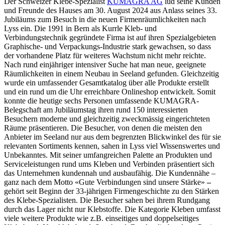
Der Schweizer Klebe-Spezialist
KUMAGRA AG
lud seine Kunden
und Freunde des Hauses am 30. August 2024 aus Anlass seines 33.
Jubiläums zum Besuch in die neuen Firmenräumlichkeiten nach
Lyss ein. Die 1991 in Bern als Kurrle Kleb- und
Verbindungstechnik gegründete Firma ist auf ihren Spezialgebieten
Graphische- und Verpackungs-Industrie stark gewachsen, so dass
der vorhandene Platz für weiteres Wachstum nicht mehr reichte.
Nach rund einjähriger intensiver Suche hat man neue, geeignete
Räumlichkeiten in einem Neubau in Seeland gefunden. Gleichzeitig
wurde ein umfassender Gesamtkatalog über alle Produkte erstellt
und ein rund um die Uhr erreichbare Onlineshop entwickelt.
Somit
konnte die heutige sechs Personen umfassende KUMAGRA-
Belegschaft am Jubiläumstag ihren rund 150 interessierten
Besuchern moderne und gleichzeitig zweckmässig eingerichteten
Räume präsentieren. Die Besucher, von denen die meisten den
Anbieter im Seeland nur aus dem begrenzten Blickwinkel des für sie
relevanten Sortiments kennen, sahen in Lyss viel Wissenswertes und
Unbekanntes. Mit seiner umfangreichen Palette an Produkten und
Serviceleistungen rund ums Kleben und Verbinden präsentiert sich
das Unternehmen kundennah und ausbaufähig. Die Kundennähe –
ganz nach dem Motto «Gute Verbindungen sind unsere Stärke»
–
gehört seit Beginn der 33-jährigen Firmengeschichte zu den Stärken
des Klebe-Spezialisten. Die Besucher sahen bei ihrem Rundgang
durch das Lager nicht nur Klebstoffe. Die Kategorie Kleben umfasst
viele weitere Produkte wie z.B. einseitiges und doppelseitiges