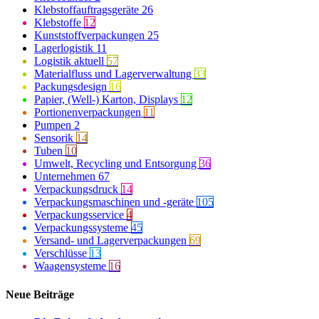
Klebstoffauftragsgeräte
26
Klebstoffe
12
Kunststoffverpackungen
25
Lagerlogistik
11
Logistik aktuell
57
Materialfluss und Lagerverwaltung
33
Packungsdesign
16
Papier, (Well-) Karton, Displays
12
Portionenverpackungen
11
Pumpen
2
Sensorik
14
Tuben
10
Umwelt, Recycling und Entsorgung
36
Unternehmen
67
Verpackungsdruck
14
Verpackungsmaschinen und -geräte
105
Verpackungsservice
4
Verpackungssysteme
45
Versand- und Lagerverpackungen
69
Verschlüsse
13
Waagensysteme
16
Neue Beiträge