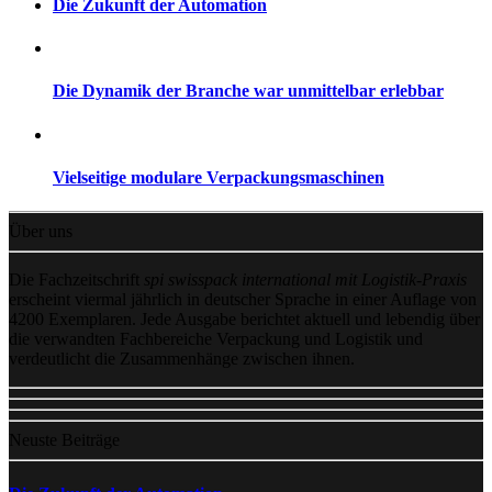
Die Zukunft der Automation
Die Dynamik der Branche war unmittelbar erlebbar
Vielseitige modulare Verpackungsmaschinen
Über uns
Die Fachzeitschrift
spi swisspack international mit Logistik-Praxis
erscheint viermal jährlich in deutscher Sprache in einer Auflage von
4200 Exemplaren. Jede Ausgabe berichtet aktuell und lebendig über
die verwandten Fachbereiche Verpackung und Logistik und
verdeutlicht die Zusammenhänge zwischen ihnen.
Neuste Beiträge