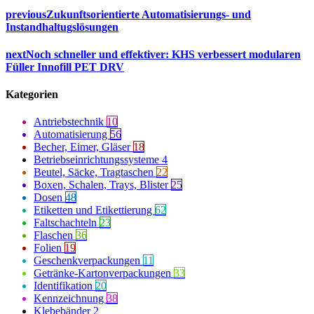
previous
Zukunftsorientierte Automatisierungs- und
Instandhaltugslösungen
next
Noch schneller und effektiver: KHS verbessert modularen
Füller Innofill PET DRV
Kategorien
Antriebstechnik
10
Automatisierung
56
Becher, Eimer, Gläser
18
Betriebseinrichtungssysteme
4
Beutel, Säcke, Tragtaschen
22
Boxen, Schalen, Trays, Blister
25
Dosen
48
Etiketten und Etikettierung
62
Faltschachteln
23
Flaschen
36
Folien
19
Geschenkverpackungen
11
Getränke-Kartonverpackungen
33
Identifikation
20
Kennzeichnung
38
Klebebänder
2