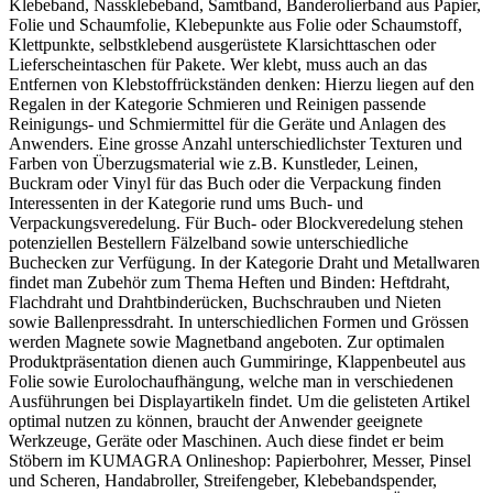
Klebeband, Nassklebeband, Samtband, Banderolierband aus Papier,
Folie und Schaumfolie, Klebepunkte aus Folie oder Schaumstoff,
Klettpunkte, selbstklebend ausgerüstete Klarsichttaschen oder
Lieferscheintaschen für Pakete. Wer klebt, muss auch an das
Entfernen von Klebstoffrückständen denken: Hierzu liegen auf den
Regalen in der Kategorie Schmieren und Reinigen passende
Reinigungs- und Schmiermittel für die Geräte und Anlagen des
Anwenders. Eine grosse Anzahl unterschiedlichster Texturen und
Farben von Überzugsmaterial wie z.B. Kunstleder, Leinen,
Buckram oder Vinyl für das Buch oder die Verpackung finden
Interessenten in der Kategorie rund ums Buch- und
Verpackungsveredelung. Für Buch- oder Blockveredelung stehen
potenziellen Bestellern Fälzelband sowie unterschiedliche
Buchecken zur Verfügung. In der Kategorie Draht und Metallwaren
findet man Zubehör zum Thema Heften und Binden: Heftdraht,
Flachdraht und Drahtbinderücken, Buchschrauben und Nieten
sowie Ballenpressdraht. In unterschiedlichen Formen und Grössen
werden Magnete sowie Magnetband angeboten. Zur optimalen
Produktpräsentation dienen auch Gummiringe, Klappenbeutel aus
Folie sowie Eurolochaufhängung, welche man in verschiedenen
Ausführungen bei Displayartikeln findet. Um die gelisteten Artikel
optimal nutzen zu können, braucht der Anwender geeignete
Werkzeuge, Geräte oder Maschinen. Auch diese findet er beim
Stöbern im KUMAGRA Onlineshop: Papierbohrer, Messer, Pinsel
und Scheren, Handabroller, Streifengeber, Klebebandspender,