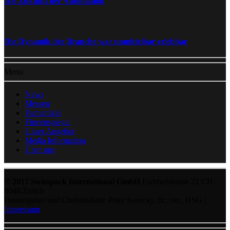
Die Zukunft der Automation
Die Dynamik der Branche war unmittelbar erlebbar
Menu
News
Messen
Fachartikel
Firmenspiegel
Unser Angebot
Media Information
Über uns
© 2017 Swisspack International GmbH
Farbhofstrasse 21 CH-
8048 Zürich
Herausgeber und Chefredaktor: Peter Senecky, lic. oec. HSG |
Impressum