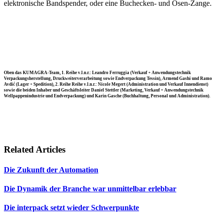
elektronische Bandspender, oder eine Buchecken- und Ösen-Zange.
Oben das KUMAGRA-Team, 1. Reihe v.l.n.r.: Leandro Ferruggia (Verkauf + Anwendungstechnik
Verpackungsherstellung, Druckweiterverarbeitung sowie Endverpackung Tessin), Armend Gashi und Ramo
Avdić (Lager + Spedition), 2. Reihe Reihe v.l.n.r.: Nicole Megert (Administration und Verkauf Innendienst)
sowie die beiden Inhaber und Geschäftsleiter Daniel Stettler (Marketing, Verkauf + Anwendungstechnik
Wellpappenindustrie und Endverpackung) und Karin Gasche (Buchhaltung, Personal und Administration).
Related Articles
Die Zukunft der Automation
Die Dynamik der Branche war unmittelbar erlebbar
Die interpack setzt wieder Schwerpunkte