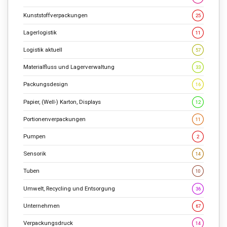
Kunststoffverpackungen
25
Lagerlogistik
11
Logistik aktuell
57
Materialfluss und Lagerverwaltung
33
Packungsdesign
16
Papier, (Well-) Karton, Displays
12
Portionenverpackungen
11
Pumpen
2
Sensorik
14
Tuben
10
Umwelt, Recycling und Entsorgung
36
Unternehmen
67
Verpackungsdruck
14