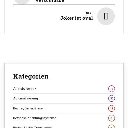
Verschlüsse
NEXT
Joker ist oval
Kategorien
Antriebstechnik
10
Automatisierung
56
Becher, Eimer, Gläser
18
Betriebseinrichtungssysteme
4
Beutel, Säcke, Tragtaschen
22