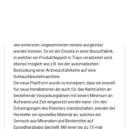
Auch das Transportsystem und die
Sicherheitsverschalung wurden für einen modularen
Einsatz gestaltet. Sie besitzen einen eigenen statischen
Aufbau und sind von den anderen Modulen mechanisch
entkoppelt. Die modulare Auslegung hat den Vorteil,
dass Systeme für jeglichen Bedarf und unabhängig von
den konkreten Gegebenheiten flexibel aufgestellt
werden können. So ist der Einsatz in einer Biscuitfabrik,
in welcher ein Produktteppich in Trays verarbeitet wird,
ebenso möglich wie z.B. bei der automatischen
Bestückung einer Arzneizufuhrkette auf eine
Schlauchbeutelmaschine.
Die neue Plattform wurde so konzipiert, dass sie sowohl
für neue Installationen als auch für das Nachrüsten an
bestehende Verpackungslinien mit einem Minimum an
Aufwand und Zeit eingesetzt werden kann. Um den
Schwingungen des Roboters standzuhalten, wendet der
Hersteller ein spezielles Material an, welches ein
Gemisch aus Mineralien und Bindemittel auf
Epoxidharzbasis darstellt. Mit einer bis zu 15-mal