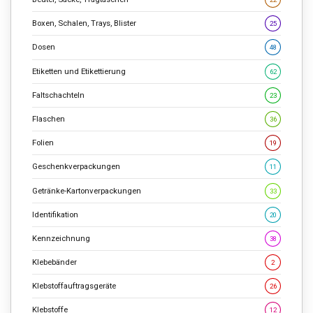
Boxen, Schalen, Trays, Blister
25
Dosen
48
Etiketten und Etikettierung
62
Faltschachteln
23
Flaschen
36
Folien
19
Geschenkverpackungen
11
Getränke-Kartonverpackungen
33
Identifikation
20
Kennzeichnung
38
Klebebänder
2
Klebstoffauftragsgeräte
26
Klebstoffe
12