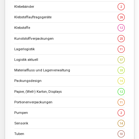
Klebebänder
2
Klebstoffauftragsgeräte
26
Klebstoffe
12
Kunststoffverpackungen
25
Lagerlogistik
11
Logistik aktuell
57
Materialfluss und Lagerverwaltung
33
Packungsdesign
16
Papier, (Well-) Karton, Displays
12
Portionenverpackungen
11
Pumpen
2
Sensorik
14
Tuben
10