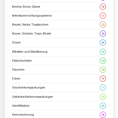
Becher, Eimer, Gläser
18
Betriebseinrichtungssysteme
4
Beutel, Säcke, Tragtaschen
22
Boxen, Schalen, Trays, Blister
25
Dosen
48
Etiketten und Etikettierung
62
Faltschachteln
23
Flaschen
36
Folien
19
Geschenkverpackungen
11
Getränke-Kartonverpackungen
33
Identifikation
20
Kennzeichnung
38