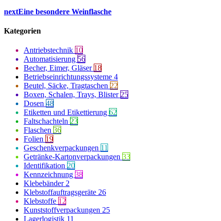
next
Eine besondere Weinflasche
Kategorien
Antriebstechnik
10
Automatisierung
56
Becher, Eimer, Gläser
18
Betriebseinrichtungssysteme
4
Beutel, Säcke, Tragtaschen
22
Boxen, Schalen, Trays, Blister
25
Dosen
48
Etiketten und Etikettierung
62
Faltschachteln
23
Flaschen
36
Folien
19
Geschenkverpackungen
11
Getränke-Kartonverpackungen
33
Identifikation
20
Kennzeichnung
38
Klebebänder
2
Klebstoffauftragsgeräte
26
Klebstoffe
12
Kunststoffverpackungen
25
Lagerlogistik
11