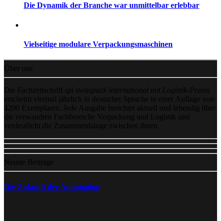
Die Dynamik der Branche war unmittelbar erlebbar
Vielseitige modulare Verpackungsmaschinen
Über uns
Die Fachzeitschrift
spi swisspack international mit Logistik-Praxis
erscheint viermal jährlich in deutscher Sprache in einer Auflage von
4200 Exemplaren. Jede Ausgabe berichtet aktuell und lebendig über
die verwandten Fachbereiche Verpackung und Logistik und
verdeutlicht die Zusammenhänge zwischen ihnen.
Neuste Beiträge
Die Zukunft der Automation