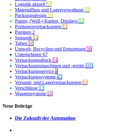
Logistik aktuell
57
Materialfluss und Lagerverwaltung
33
Packungsdesign
16
Papier, (Well-) Karton, Displays
12
Portionenverpackungen
11
Pumpen
2
Sensorik
14
Tuben
10
Umwelt, Recycling und Entsorgung
36
Unternehmen
67
Verpackungsdruck
14
Verpackungsmaschinen und -geräte
105
Verpackungsservice
4
Verpackungssysteme
45
Versand- und Lagerverpackungen
69
Verschlüsse
13
Waagensysteme
16
Neue Beiträge
Die Zukunft der Automation