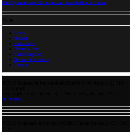
Die Dynamik der Branche war unmittelbar erlebbar
Menu
News
Messen
Fachartikel
Firmenspiegel
Unser Angebot
Media Information
Über uns
© 2017 Swisspack International GmbH
Farbhofstrasse 21 CH-
8048 Zürich
Herausgeber und Chefredaktor: Peter Senecky, lic. oec. HSG |
Impressum
© 2019 Swisspack International GmbH Farbhofstrasse 21 CH-8048
Zürich