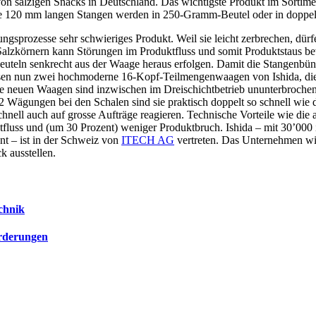
von salzigen Snacks in Deutschland. Das wichtigste Produkt im Sortimen
Die 120 mm langen Stangen werden in 250-Gramm-Beutel oder in doppel
rungsprozesse sehr schwieriges Produkt. Weil sie leicht zerbrechen, d
alzkörnern kann Störungen im Produktfluss und somit Produktstaus bewi
Beuteln senkrecht aus der Waage heraus erfolgen. Damit die Stangenbün
ösen nun zwei hochmoderne
16-Kopf-Teilmengenwaagen von Ishida, die P
ie neuen Waagen sind inzwischen im Dreischichtbetrieb ununterbroche
 Wägungen bei den Schalen sind sie praktisch doppelt so schnell wie d
hnell auch auf grosse Aufträge reagieren. Technische Vorteile wie die 
tfluss und (um 30 Prozent) weniger Produktbruch. Ishida – mit 30’000 
t – ist in der Schweiz von
ITECH AG
vertreten. Das Unternehmen wir
k ausstellen.
chnik
rderungen