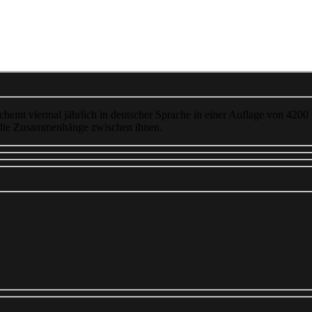
cheint viermal jährlich in deutscher Sprache in einer Auflage von 4200
 die Zusammenhänge zwischen ihnen.