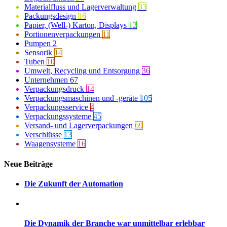
Materialfluss und Lagerverwaltung
33
Packungsdesign
16
Papier, (Well-) Karton, Displays
12
Portionenverpackungen
11
Pumpen
2
Sensorik
14
Tuben
10
Umwelt, Recycling und Entsorgung
36
Unternehmen
67
Verpackungsdruck
14
Verpackungsmaschinen und -geräte
105
Verpackungsservice
4
Verpackungssysteme
45
Versand- und Lagerverpackungen
69
Verschlüsse
13
Waagensysteme
16
Neue Beiträge
Die Zukunft der Automation
Die Dynamik der Branche war unmittelbar erlebbar