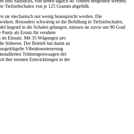
t sind Salzsticks, von denen täglich 40 Tonnen hergestellt werden;
te Tiefziehschalen von je 125 Gramm abgefüllt.
ürfen sie mechanisch nur wenig beansprucht werden. Die
rken. Besonders schwierig ist die Befüllung in Tiefziehschalen,
del liegend in die Schalen gelangen, müssen sie zuvor um 90 Grad
auly als Ersatz für veraltete
n im Einsatz. Mit 35 Wägungen pro
ie früheren. Der Betrieb hat damit an
ausgeklügelte Vibrationssteuerung
installierten Teilmengenwaagen der
d ihre neusten Entwicklungen in der