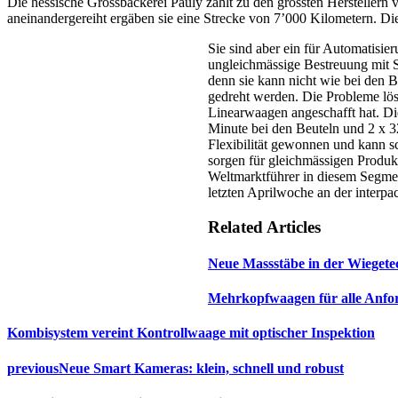
Die hessische Grossbäckerei Pauly zählt zu den grössten Herstellern 
aneinandergereiht ergäben sie eine Strecke von 7’000 Kilometern. 
Sie sind aber ein für Automatisie
ungleichmässige Bestreuung mit S
denn sie kann nicht wie bei den 
gedreht werden. Die Probleme l
Linearwaagen angeschafft hat. D
Minute bei den Beuteln und 2 x 32
Flexibilität gewonnen und kann sc
sorgen für gleichmässigen Produk
Weltmarktführer in diesem Segmen
letzten Aprilwoche an der interpac
Related Articles
Neue Massstäbe in der Wiegete
Mehrkopfwaagen für alle Anfo
Kombisystem vereint Kontrollwaage mit optischer Inspektion
previous
Neue Smart Kameras: klein, schnell und robust