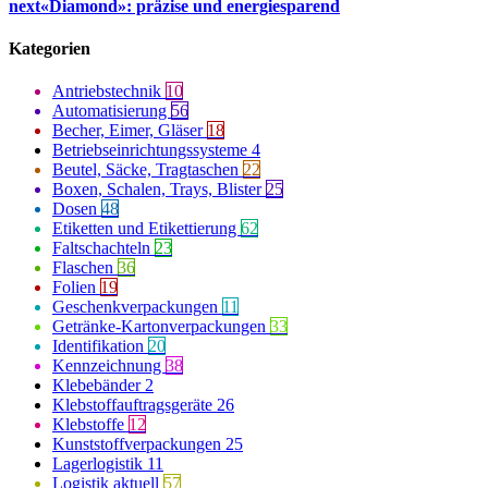
next
«Diamond»: präzise und energiesparend
Kategorien
Antriebstechnik
10
Automatisierung
56
Becher, Eimer, Gläser
18
Betriebseinrichtungssysteme
4
Beutel, Säcke, Tragtaschen
22
Boxen, Schalen, Trays, Blister
25
Dosen
48
Etiketten und Etikettierung
62
Faltschachteln
23
Flaschen
36
Folien
19
Geschenkverpackungen
11
Getränke-Kartonverpackungen
33
Identifikation
20
Kennzeichnung
38
Klebebänder
2
Klebstoffauftragsgeräte
26
Klebstoffe
12
Kunststoffverpackungen
25
Lagerlogistik
11
Logistik aktuell
57