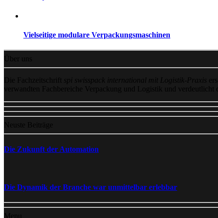
Vielseitige modulare Verpackungsmaschinen
Über uns
Die Fachzeitschrift
spi swisspack international mit Logistik-Praxis
ers
verwandten Fachbereiche Verpackung und Logistik und verdeutlicht
Neuste Beiträge
Die Zukunft der Automation
Die Dynamik der Branche war unmittelbar erlebbar
Menu