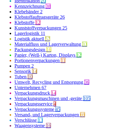
Identifikation
20
Kennzeichnung
38
Klebebänder
2
Klebstoffauftragsgeräte
26
Klebstoffe
12
Kunststoffverpackungen
25
Lagerlogistik
11
Logistik aktuell
57
Materialfluss und Lagerverwaltung
33
Packungsdesign
16
Papier, (Well-) Karton, Displays
12
Portionenverpackungen
11
Pumpen
2
Sensorik
14
Tuben
10
Umwelt, Recycling und Entsorgung
36
Unternehmen
67
Verpackungsdruck
14
Verpackungsmaschinen und -geräte
105
Verpackungsservice
4
Verpackungssysteme
45
Versand- und Lagerverpackungen
69
Verschlüsse
13
Waagensysteme
16