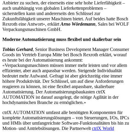
Anbieter zu suchen, der einerseits eine sehr hohe Lieferfähigkeit –
auch unabhängig von globalen Lieferkettenproblemen –
sicherstellen kann und andererseits den Schlüssel zur
Zukunftsfähigkeit unserer Maschinen bietet. Auf beides hatte Bosch
Rexroth eine Antwort», erklärt
Arno Wördemann
, Sales bei WOLF
Verpackungsmaschinen GmbH.
Moderne Automatisierung muss flexibel und skalierbar sein
Tobias Gerhard
, Senior Business Development Manager Consumer
Goods im Vertrieb Europa Mitte bei Bosch Rexroth erklärt, worauf
es heute bei der Automatisierung ankommt:
«Verpackungsmaschinen müssen immer mehr leisten und vor allem
effizienter, aber auch anpassbar werden. Steigende Individualität
bedeutet mehr Aufwand. Gefragt ist aber gleichzeitig eine immer
höhere Produktivität. Der Schlüssel, um auf diese Anforderungen
reagieren zu können, ist eine flexibel anpassbare, skalierbare
Automatisierung. Der Automatisierungsbaukasten ctrlX
AUTOMATION ist darauf ausgelegt, die nötige Agilität in der
hochdynamischen Branche zu ermöglichen.»
ctrlX AUTOMATION umfasst alle benötigten Komponenten für
komplette Automatisierungslösungen – von Steuerungen, I/Os, IPCs
und HMIs über umfangreichste Software-Funktionalitäten bis hin zu
Motion- und Antriebslösungen. Die Partnerwelt
ctrlX World