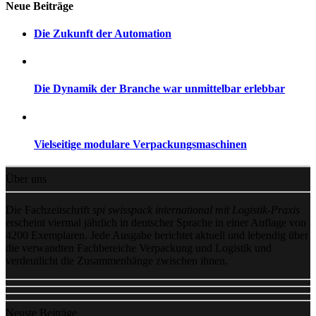
Neue Beiträge
Die Zukunft der Automation
Die Dynamik der Branche war unmittelbar erlebbar
Vielseitige modulare Verpackungsmaschinen
Über uns
Die Fachzeitschrift
spi swisspack international mit Logistik-Praxis
erscheint viermal jährlich in deutscher Sprache in einer Auflage von
4200 Exemplaren. Jede Ausgabe berichtet aktuell und lebendig über
die verwandten Fachbereiche Verpackung und Logistik und
verdeutlicht die Zusammenhänge zwischen ihnen.
Neuste Beiträge