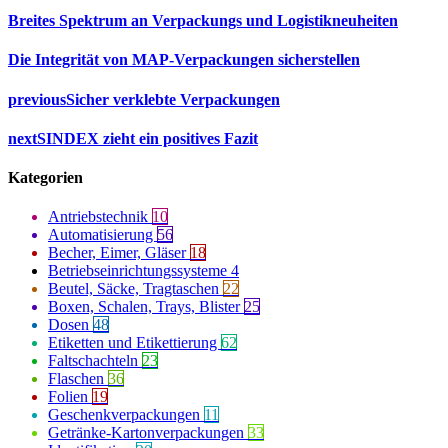
Breites Spektrum an Verpackungs und Logistikneuheiten
Die Integrität von MAP-Verpackungen sicherstellen
previous
Sicher verklebte Verpackungen
next
SINDEX zieht ein positives Fazit
Kategorien
Antriebstechnik
10
Automatisierung
56
Becher, Eimer, Gläser
18
Betriebseinrichtungssysteme
4
Beutel, Säcke, Tragtaschen
22
Boxen, Schalen, Trays, Blister
25
Dosen
48
Etiketten und Etikettierung
62
Faltschachteln
23
Flaschen
36
Folien
19
Geschenkverpackungen
11
Getränke-Kartonverpackungen
33