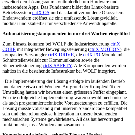
erweitert den Lösungsraum kontinuierlich um Hardware und
insbesondere Apps. Das Fundament bildet das Linux-basierte
Betriebssystem
ctrlX OS
und das damit verbundene Ökosystem.
Endanwendern eröffnet sie eine umfassende Lösungsvielfalt,
modular und skalierbar für verschiedenste Anwendungsfälle.
Automatisierungskomponenten in nur drei Wochen eingeführt
Zum Einsatz kommen bei WOLF die Industriesteuerung
ctrlX
CORE
mit integrierter Bewegungssteuerung (
ctrlX MOTION
), die
kompakten Servoregler
ctrlX DRIVE
, die
ctrlX I/O
Module mit
Schnittstellenvielfalt zur Kommunikation sowie die
Sicherheitssteuerung
ctrlX SAFETY
. Alle Komponenten wurden
nahtlos in die bestehende Infrastruktur bei WOLF integriert.
«Die Implementierung der Lösung erfolgte im laufenden Betrieb
und dauerte etwa drei Wochen. Aufgrund der Komplexität der
Umstellung hatten wir bewusst einen grösseren Puffer eingeplant.
Für die erfolgreiche Implementierung waren sowohl mechanische
als auch programmiertechnische Voraussetzungen zu erfüllen. Die
Lösung musste vollständig mit unserem Standardcode kompatibel
sein und eine reibungslose Integration in unsere bestehenden
mechanischen Systeme gewährleisten. All das hat hervorragend
funktioniert», fasst Wördemann zusammen.
Kompakt und einfach – schnelle Time-to-Market