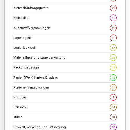
Klebstoffauftragsgeräte
26
Klebstoffe
12
Kunststoffverpackungen
25
Lagerlogistik
11
Logistik aktuell
57
Materialfluss und Lagerverwaltung
33
Packungsdesign
16
Papier, (Well-) Karton, Displays
12
Portionenverpackungen
11
Pumpen
2
Sensorik
14
Tuben
10
Umwelt, Recycling und Entsorgung
36