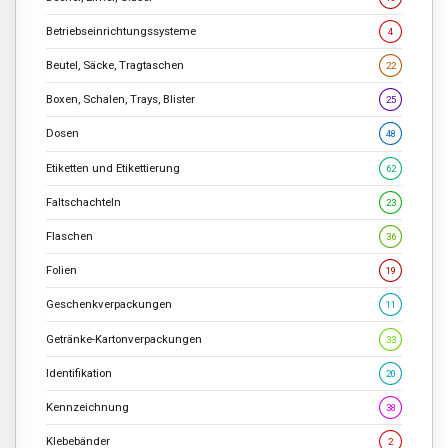
Betriebseinrichtungssysteme
4
Beutel, Säcke, Tragtaschen
22
Boxen, Schalen, Trays, Blister
25
Dosen
48
Etiketten und Etikettierung
62
Faltschachteln
23
Flaschen
36
Folien
19
Geschenkverpackungen
11
Getränke-Kartonverpackungen
33
Identifikation
20
Kennzeichnung
38
Klebebänder
2