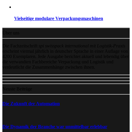
Vielseitige modulare Verpackungsmaschinen
Über uns
Die Fachzeitschrift
spi swisspack international mit Logistik-Praxis
erscheint viermal jährlich in deutscher Sprache in einer Auflage von
4200 Exemplaren. Jede Ausgabe berichtet aktuell und lebendig über
die verwandten Fachbereiche Verpackung und Logistik und
verdeutlicht die Zusammenhänge zwischen ihnen.
Neuste Beiträge
Die Zukunft der Automation
Die Dynamik der Branche war unmittelbar erlebbar