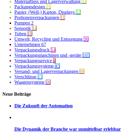
Materialfluss und Lagerverwaltung
33
Packungsdesign
16
Papier, (Well-) Karton, Displays
12
Portionenverpackungen
11
Pumpen
2
Sensorik
14
Tuben
10
Umwelt, Recycling und Entsorgung
36
Unternehmen
67
Verpackungsdruck
14
Verpackungsmaschinen und -geräte
105
Verpackungsservice
4
Verpackungssysteme
45
Versand- und Lagerverpackungen
69
Verschlüsse
13
Waagensysteme
16
Neue Beiträge
Die Zukunft der Automation
Die Dynamik der Branche war unmittelbar erlebbar