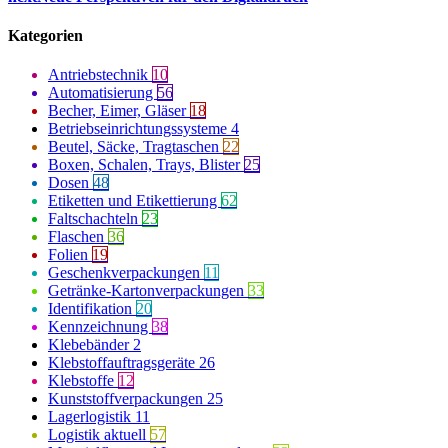
Kategorien
Antriebstechnik
10
Automatisierung
56
Becher, Eimer, Gläser
18
Betriebseinrichtungssysteme
4
Beutel, Säcke, Tragtaschen
22
Boxen, Schalen, Trays, Blister
25
Dosen
48
Etiketten und Etikettierung
62
Faltschachteln
23
Flaschen
36
Folien
19
Geschenkverpackungen
11
Getränke-Kartonverpackungen
33
Identifikation
20
Kennzeichnung
38
Klebebänder
2
Klebstoffauftragsgeräte
26
Klebstoffe
12
Kunststoffverpackungen
25
Lagerlogistik
11
Logistik aktuell
57