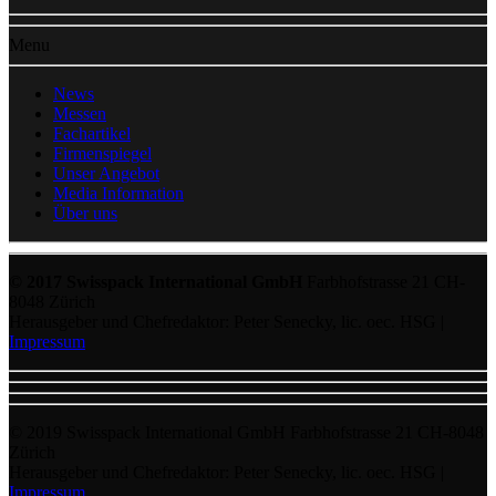
Menu
News
Messen
Fachartikel
Firmenspiegel
Unser Angebot
Media Information
Über uns
© 2017 Swisspack International GmbH
Farbhofstrasse 21 CH-
8048 Zürich
Herausgeber und Chefredaktor: Peter Senecky, lic. oec. HSG |
Impressum
© 2019 Swisspack International GmbH Farbhofstrasse 21 CH-8048
Zürich
Herausgeber und Chefredaktor: Peter Senecky, lic. oec. HSG |
Impressum