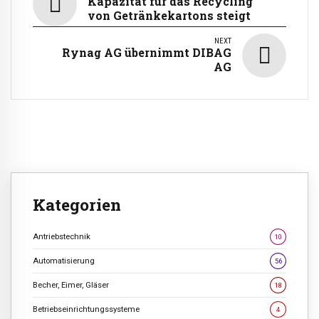
Kapazität für das Recycling
von Getränkekartons steigt
NEXT
Rynag AG übernimmt DIBAG
AG
Kategorien
Antriebstechnik
10
Automatisierung
56
Becher, Eimer, Gläser
18
Betriebseinrichtungssysteme
4