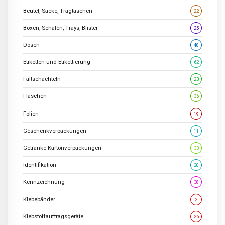
Beutel, Säcke, Tragtaschen
22
Boxen, Schalen, Trays, Blister
25
Dosen
48
Etiketten und Etikettierung
62
Faltschachteln
23
Flaschen
36
Folien
19
Geschenkverpackungen
11
Getränke-Kartonverpackungen
33
Identifikation
20
Kennzeichnung
38
Klebebänder
2
Klebstoffauftragsgeräte
26