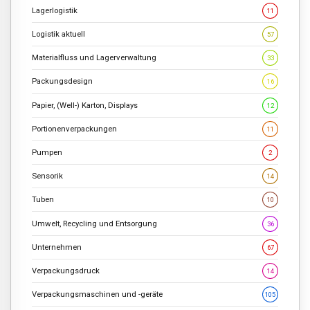
Lagerlogistik
11
Logistik aktuell
57
Materialfluss und Lagerverwaltung
33
Packungsdesign
16
Papier, (Well-) Karton, Displays
12
Portionenverpackungen
11
Pumpen
2
Sensorik
14
Tuben
10
Umwelt, Recycling und Entsorgung
36
Unternehmen
67
Verpackungsdruck
14
Verpackungsmaschinen und -geräte
105