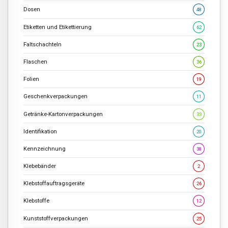
Dosen
48
Etiketten und Etikettierung
62
Faltschachteln
23
Flaschen
36
Folien
19
Geschenkverpackungen
11
Getränke-Kartonverpackungen
33
Identifikation
20
Kennzeichnung
38
Klebebänder
2
Klebstoffauftragsgeräte
26
Klebstoffe
12
Kunststoffverpackungen
25