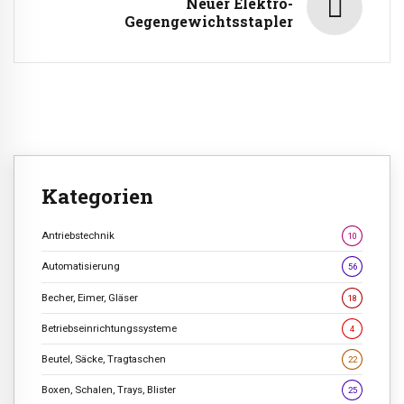
Neuer Elektro-
Gegengewichtsstapler
Kategorien
Antriebstechnik
10
Automatisierung
56
Becher, Eimer, Gläser
18
Betriebseinrichtungssysteme
4
Beutel, Säcke, Tragtaschen
22
Boxen, Schalen, Trays, Blister
25