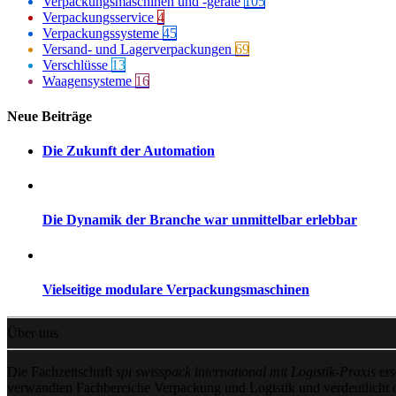
Verpackungsmaschinen und -geräte
105
Verpackungsservice
4
Verpackungssysteme
45
Versand- und Lagerverpackungen
69
Verschlüsse
13
Waagensysteme
16
Neue Beiträge
Die Zukunft der Automation
Die Dynamik der Branche war unmittelbar erlebbar
Vielseitige modulare Verpackungsmaschinen
Über uns
Die Fachzeitschrift
spi swisspack international mit Logistik-Praxis
ers
verwandten Fachbereiche Verpackung und Logistik und verdeutlicht