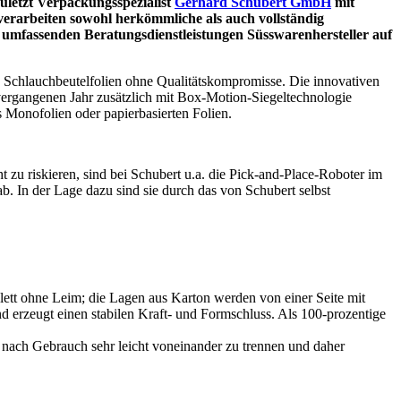
 zuletzt Verpackungsspezialist
Gerhard Schubert GmbH
mit
erarbeiten sowohl herkömmliche als auch vollständig
d umfassenden Beratungsdienstleistungen Süsswarenhersteller auf
e Schlauchbeutelfolien ohne Qualitätskompromisse. Die innovativen
ergangenen Jahr zusätzlich mit Box-Motion-Siegeltechnologie
s Monofolien oder papierbasierten Folien.
 zu riskieren, sind bei Schubert u.a. die Pick-and-Place-Roboter im
b. In der Lage dazu sind sie durch das von Schubert selbst
t ohne Leim; die Lagen aus Karton werden von einer Seite mit
nd erzeugt einen stabilen Kraft- und Formschluss. Als 100-prozentige
 nach Gebrauch sehr leicht voneinander zu trennen und daher