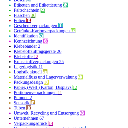
Etiketten und Etikettierung
62
Faltschachteln
23
Flaschen
36
Folien
19
Geschenkverpackungen
11
Getränke-Kartonverpackungen
33
Identifikation
20
Kennzeichnung
38
Klebebänder
2
Klebstoffauftragsgeräte
26
Klebstoffe
12
Kunststoffverpackungen
25
Lagerlogistik
11
Logistik aktuell
57
Materialfluss und Lagerverwaltung
33
Packungsdesign
16
Papier, (Well-) Karton, Displays
12
Portionenverpackungen
11
Pumpen
2
Sensorik
14
Tuben
10
Umwelt, Recycling und Entsorgung
36
Unternehmen
67
Verpackungsdruck
14