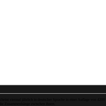
cheint viermal jährlich in deutscher Sprache in einer Auflage von 4200
 die Zusammenhänge zwischen ihnen.