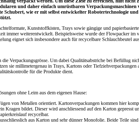
chhaltig verpackt werden.
Um diese Ziele zu erreichen, hilft nicht
modularen und daher einfach umrüstbaren Verpackungsmaschinen v
te Schubert, wie er mit selbst entwickelter Robotertechnologie un
ützt.
chtelformate, Kunststoffkisten, Trays sowie gängige und papierbasiert
it immer weiterentwickelt. Beispielsweise wurde der Flowpacker im v
egelung eignet sich insbesondere auch für recycelbare Schlauchbeutel au
die Verpackungsgrösse. Um dabei Qualitätsabstriche bei Befüllug nicht
tzen sie millimetergenau in Trays, Kartons oder Tiefziehverpackungen a
tätskontrolle für die Produkte dient.
 Lösungen ohne Leim aus dem eigenen Hause:
Fügen von Metallen orientiert.
Kartonverpackungen kommen hier komplet
in Kragen bildet. Dieser wird anschliessend auf den Karton gepresst u
pierkreislauf recycelbar.
schliesslich aus Karton und sehr dünner Monofolie. Beide Teile sind