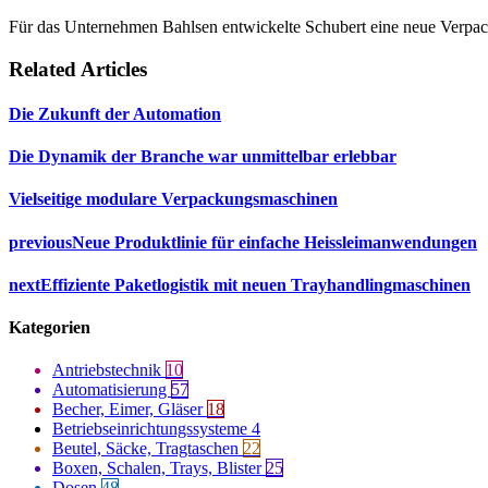
Für das Unternehmen Bahlsen entwickelte Schubert eine neue Verpack
Related Articles
Die Zukunft der Automation
Die Dynamik der Branche war unmittelbar erlebbar
Vielseitige modulare Verpackungsmaschinen
previous
Neue Produktlinie für einfache Heissleimanwendungen
next
Effiziente Paketlogistik mit neuen Trayhandlingmaschinen
Kategorien
Antriebstechnik
10
Automatisierung
57
Becher, Eimer, Gläser
18
Betriebseinrichtungssysteme
4
Beutel, Säcke, Tragtaschen
22
Boxen, Schalen, Trays, Blister
25
Dosen
48