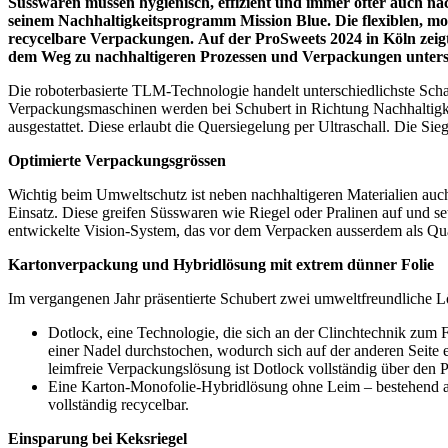
Süsswaren müssen hygienisch, effizient und immer öfter auch na
seinem Nachhaltigkeitsprogramm Mission Blue. Die flexiblen, 
recycelbare Verpackungen.
Auf der ProSweets 2024 in Köln zeig
dem Weg zu nachhaltigeren Prozessen und Verpackungen unterst
Die roboterbasierte TLM-Technologie handelt unterschiedlichste Scha
Verpackungsmaschinen werden bei Schubert in Richtung Nachhaltigke
ausgestattet. Diese erlaubt die Quersiegelung per Ultraschall. Die Si
Optimierte Verpackungsgrössen
Wichtig beim Umweltschutz ist neben nachhaltigeren Materialien auch 
Einsatz. Diese greifen Süsswaren wie Riegel oder Pralinen auf und se
entwickelte Vision-System, das vor dem Verpacken ausserdem als Quali
Kartonverpackung und Hybridlösung mit extrem dünner Folie
Im vergangenen Jahr präsentierte Schubert zwei umweltfreundliche
Dotlock, eine Technologie, die sich an der Clinchtechnik zum 
einer Nadel durchstochen, wodurch sich auf der anderen Seite e
leimfreie Verpackungslösung ist Dotlock vollständig über den Pa
Eine Karton-Monofolie-Hybridlösung ohne Leim – bestehend aus
vollständig recycelbar.
Einsparung bei Keksriegel