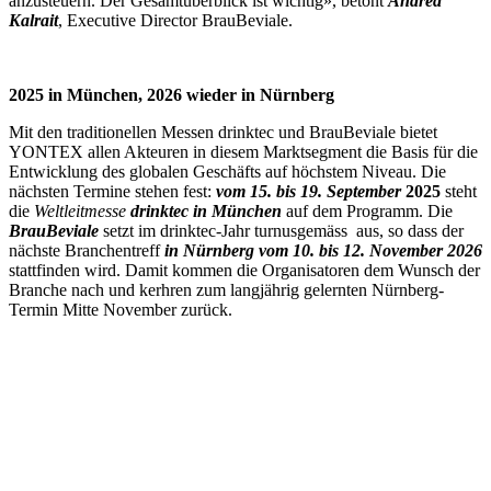
anzusteuern. Der Gesamtüberblick ist wichtig», betont
Andrea
Kalrait
, Executive Director BrauBeviale.
2025 in München, 2026 wieder in Nürnberg
Mit den traditionellen Messen drinktec und BrauBeviale bietet
YONTEX allen Akteuren in diesem Marktsegment die Basis für die
Entwicklung des globalen Geschäfts auf höchstem Niveau. Die
nächsten Termine stehen fest:
vom 15. bis 19. September
2025
steht
die
Weltleitmesse
drinktec in München
auf dem Programm. Die
BrauBeviale
setzt im drinktec-Jahr turnusgemäss aus, so dass der
nächste Branchentreff
in Nürnberg vom 10. bis
12. November 2026
stattfinden wird. Damit kommen die Organisatoren dem Wunsch der
Branche nach und kerhren zum langjährig gelernten Nürnberg-
Termin Mitte November zurück.