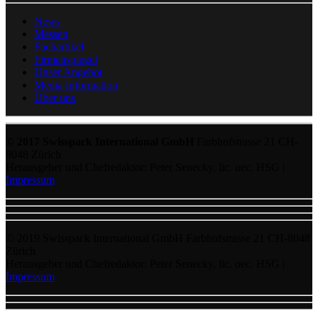
News
Messen
Fachartikel
Firmenspiegel
Unser Angebot
Media Information
Über uns
© 2017 Swisspack International GmbH
Farbhofstrasse 21 CH-
8048 Zürich
Herausgeber und Chefredaktor: Peter Senecky, lic. oec. HSG |
Impressum
© 2019 Swisspack International GmbH Farbhofstrasse 21 CH-8048
Zürich
Herausgeber und Chefredaktor: Peter Senecky, lic. oec. HSG |
Impressum