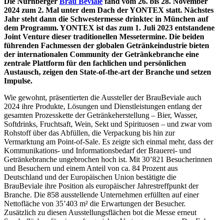
Die Nürnberger
Brau Beviale
fand vom 26. bis 28. November
2024 zum 2. Mal unter dem Dach der YONTEX statt. Nächstes
Jahr steht dann die Schwestermesse drinktec in München auf
dem Programm. YONTEX ist das zum 1. Juli 2023 entstandene
Joint Venture dieser traditionellen Messetermine. Die beiden
führenden Fachmessen der globalen Getränkeindustrie bieten
der internationalen Community der Getränkebranche eine
zentrale Plattform für den fachlichen und persönlichen
Austausch, zeigen den State-of-the-art der Branche und setzen
Impulse.
Wie gewohnt, präsentierten die Aussteller der BrauBeviale auch
2024 ihre Produkte, Lösungen und Dienstleistungen entlang der
gesamten Prozesskette der Getränkeherstellung – Bier, Wasser,
Softdrinks, Fruchtsaft, Wein, Sekt und Spirituosen – und zwar vom
Rohstoff über das Abfüllen, die Verpackung bis hin zur
Vermarktung am Point-of-Sale. Es zeigte sich einmal mehr, dass der
Kommunikations- und Informationsbedarf der Brauerei- und
Getränkebranche ungebrochen hoch ist. Mit 30’821 Besucherinnen
und Besuchern und einem Anteil von ca. 84 Prozent aus
Deutschland und der Europäischen Union bestätigte die
BrauBeviale ihre Position als europäischer Jahrestreffpunkt der
Branche. Die 858 ausstellende Unternehmen erfüllten auf einer
Nettofläche von 35’403 m² die Erwartungen der Besucher.
Zusätzlich zu diesen Ausstellungsflächen bot die Messe erneut