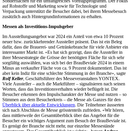
Sonderflächen für ein umfangreiches Vortragsprogramm. Der Fokus
auf Rohstoffe und Marketing sowie für Technologie und
Verpackung unterstützt die Besucher dabei, bei ihrem Messebesuch
zusätzlich auch Hintergrundinformationen zu erhalten.
Messen als Investitions-Impulsgeber
Im Ausstellungsangebot war 2024 ein Anteil von etwa 10 Prozent
neuer bzw. zurückkehrender Aussteller präsent. Das ist ein Beleg
dafür, dass die Brauerei- und Getränkebranche für viele Anbieter ein
interessanter Markt ist. «Es hat sich gezeigt, dass die Aussteller in
ihrer Messestrategie die Grösse der benötigten Fläche für sich sehr
sorgfältig auswählen, was sich bei der BrauBeviale 2024 in einem
Minus an verkaufter Fläche von ca. 9 Prozent dokumentiert. Das ist
aber kein Indiz für eine schlechte Stimmung in der Branche», sagte
Rolf Keller
, Geschäftsführer des Messeveranstalters YONTEX.
Viele Aussteller – auch die Marktführer – signalisieren nach seinen
Worten, dass das Investitionsverhalten wieder beflügelt ist. Die
Besucher erkennen den Impulscharakter der Messe und nutzen – so
Stimmen aus dem Besucherkreis – die Messe als Ganzes für den
Überblick über aktuelle Entwicklungen
. Die Teilnehmer äusserten
sich nach Abschluss de Messe grösstenteils zufrieden. «Wir hören,
dass mittlerweile der Gesamtüberblick über das Angebot für die
Besucher ein wichtiges Argument zum Besuch der BrauBeviale ist.
Es genügt der Branche nicht mehr, nur einzelne Messestände