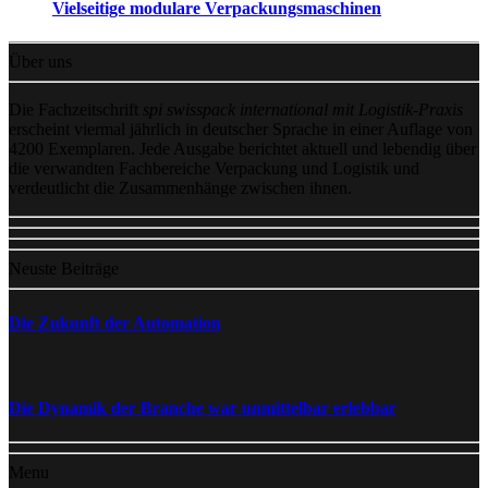
Vielseitige modulare Verpackungsmaschinen
Über uns
Die Fachzeitschrift
spi swisspack international mit Logistik-Praxis
erscheint viermal jährlich in deutscher Sprache in einer Auflage von
4200 Exemplaren. Jede Ausgabe berichtet aktuell und lebendig über
die verwandten Fachbereiche Verpackung und Logistik und
verdeutlicht die Zusammenhänge zwischen ihnen.
Neuste Beiträge
Die Zukunft der Automation
Die Dynamik der Branche war unmittelbar erlebbar
Menu