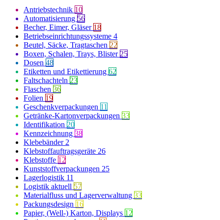
Antriebstechnik
10
Automatisierung
56
Becher, Eimer, Gläser
18
Betriebseinrichtungssysteme
4
Beutel, Säcke, Tragtaschen
22
Boxen, Schalen, Trays, Blister
25
Dosen
48
Etiketten und Etikettierung
62
Faltschachteln
23
Flaschen
36
Folien
19
Geschenkverpackungen
11
Getränke-Kartonverpackungen
33
Identifikation
20
Kennzeichnung
38
Klebebänder
2
Klebstoffauftragsgeräte
26
Klebstoffe
12
Kunststoffverpackungen
25
Lagerlogistik
11
Logistik aktuell
57
Materialfluss und Lagerverwaltung
33
Packungsdesign
16
Papier, (Well-) Karton, Displays
12