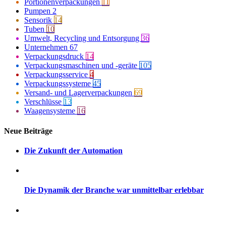
Portionenverpackungen
11
Pumpen
2
Sensorik
14
Tuben
10
Umwelt, Recycling und Entsorgung
36
Unternehmen
67
Verpackungsdruck
14
Verpackungsmaschinen und -geräte
105
Verpackungsservice
4
Verpackungssysteme
45
Versand- und Lagerverpackungen
69
Verschlüsse
13
Waagensysteme
16
Neue Beiträge
Die Zukunft der Automation
Die Dynamik der Branche war unmittelbar erlebbar