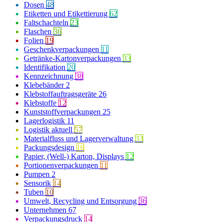
Dosen
48
Etiketten und Etikettierung
62
Faltschachteln
23
Flaschen
36
Folien
19
Geschenkverpackungen
11
Getränke-Kartonverpackungen
33
Identifikation
20
Kennzeichnung
38
Klebebänder
2
Klebstoffauftragsgeräte
26
Klebstoffe
12
Kunststoffverpackungen
25
Lagerlogistik
11
Logistik aktuell
57
Materialfluss und Lagerverwaltung
33
Packungsdesign
16
Papier, (Well-) Karton, Displays
12
Portionenverpackungen
11
Pumpen
2
Sensorik
14
Tuben
10
Umwelt, Recycling und Entsorgung
36
Unternehmen
67
Verpackungsdruck
14