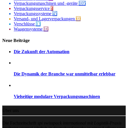
Verpackungsmaschinen und -geräte
105
Verpackungsservice
4
Verpackungssysteme
45
Versand- und Lagerverpackungen
69
Verschlüsse
13
Waagensysteme
16
Neue Beiträge
Die Zukunft der Automation
Die Dynamik der Branche war unmittelbar erlebbar
Vielseitige modulare Verpackungsmaschinen
Über uns
Die Fachzeitschrift
spi swisspack international mit Logistik-Praxis