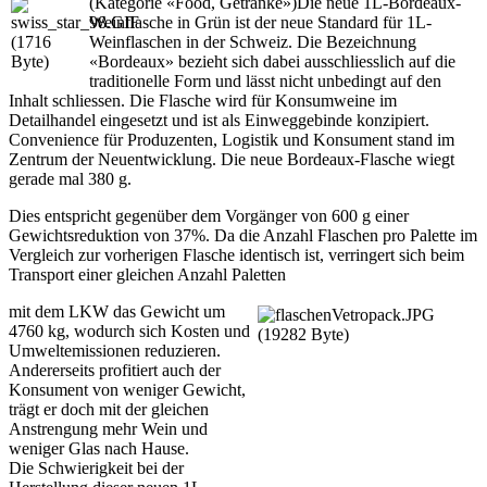
(Kategorie «Food, Getränke»)
Die neue 1L-Bordeaux-
Weinflasche in Grün ist der neue Standard für 1L-
Weinflaschen in der Schweiz. Die Bezeichnung
«Bordeaux» bezieht sich dabei ausschliesslich auf die
traditionelle Form und lässt nicht unbedingt auf den
Inhalt schliessen. Die Flasche wird für Konsumweine im
Detailhandel eingesetzt und ist als Einweggebinde konzipiert.
Convenience für Produzenten, Logistik und Konsument stand im
Zentrum der Neuentwicklung. Die neue Bordeaux-Flasche wiegt
gerade mal 380 g.
Dies entspricht gegenüber dem Vorgänger von 600 g einer
Gewichtsreduktion von 37%. Da die Anzahl Flaschen pro Palette im
Vergleich zur vorherigen Flasche identisch ist, verringert sich beim
Transport einer gleichen Anzahl Paletten
mit dem LKW das Gewicht um
4760 kg, wodurch sich Kosten und
Umweltemissionen reduzieren.
Andererseits profitiert auch der
Konsument von weniger Gewicht,
trägt er doch mit der gleichen
Anstrengung mehr Wein und
weniger Glas nach Hause.
Die Schwierigkeit bei der