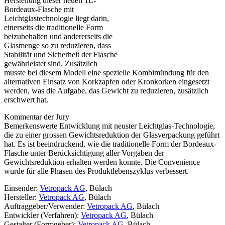
Herstellung dieser neuen 1L-
Bordeaux-Flasche mit
Leichtglastechnologie liegt darin,
einerseits die traditionelle Form
beizubehalten und andererseits die
Glasmenge so zu reduzieren, dass
Stabilität und Sicherheit der Flasche
gewährleistet sind. Zusätzlich
musste bei diesem Modell eine spezielle Kombimündung für den
alternativen Einsatz von Korkzapfen oder Kronkorken eingesetzt
werden, was die Aufgabe, das Gewicht zu reduzieren, zusätzlich
erschwert hat.
Kommentar der Jury
Bemerkenswerte Entwicklung mit neuster Leichtglas-Technologie,
die zu einer grossen Gewichtsreduktion der Glasverpackung geführt
hat. Es ist beeindruckend, wie die traditionelle Form der Bordeaux-
Flasche unter Berücksichtigung aller Vorgaben der
Gewichtsreduktion erhalten werden konnte. Die Convenience
wurde für alle Phasen des Produktlebenszyklus verbessert.
Einsender:
Vetropack AG
, Bülach
Hersteller:
Vetropack AG
, Bülach
Auftraggeber/Verwender:
Vetropack AG
, Bülach
Entwickler (Verfahren):
Vetropack AG
, Bülach
Gestalter (Formgeber):
Vetropack AG
, Bülach