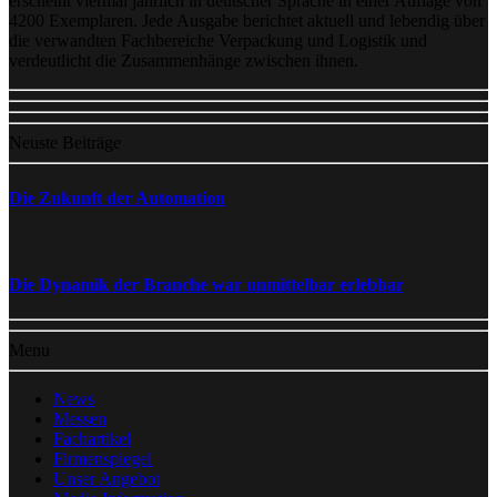
erscheint viermal jährlich in deutscher Sprache in einer Auflage von
4200 Exemplaren. Jede Ausgabe berichtet aktuell und lebendig über
die verwandten Fachbereiche Verpackung und Logistik und
verdeutlicht die Zusammenhänge zwischen ihnen.
Neuste Beiträge
Die Zukunft der Automation
Die Dynamik der Branche war unmittelbar erlebbar
Menu
News
Messen
Fachartikel
Firmenspiegel
Unser Angebot