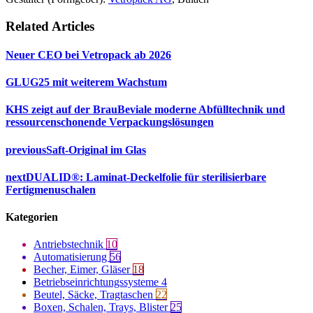
Related Articles
Neuer CEO bei Vetropack ab 2026
GLUG25 mit weiterem Wachstum
KHS zeigt auf der BrauBeviale moderne Abfülltechnik und
ressourcenschonende Verpackungslösungen
previous
Saft-Original im Glas
next
DUALID®: Laminat-Deckelfolie für sterilisierbare
Fertigmenuschalen
Kategorien
Antriebstechnik
10
Automatisierung
56
Becher, Eimer, Gläser
18
Betriebseinrichtungssysteme
4
Beutel, Säcke, Tragtaschen
22
Boxen, Schalen, Trays, Blister
25