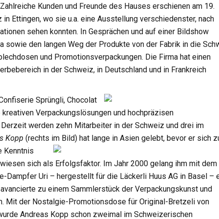
m. Zahlreiche Kunden und Freunde des Hauses erschienen am 19.
 Ettingen, wo sie u.a. eine Ausstellung verschiedenster, nach
tionen sehen konnten. In Gesprächen und auf einer Bildshow
ina sowie den langen Weg der Produkte von der Fabrik in die Sch
sblechdosen und Promotionsverpackungen. Die Firma hat einen
ebereich in der Schweiz, in Deutschland und in Frankreich
onfiserie Sprüngli, Chocolat
die kreativen Verpackungslösungen und hochpräzisen
erzeit werden zehn Mitarbeiter in der Schweiz und drei im
s Kopp
(rechts im Bild) hat lange in
Asien gelebt, bevor er sich z
e Kenntnis
rwiesen sich als Erfolgsfaktor. Im Jahr 2000 gelang ihm mit dem
ee-Dampfer Uri – hergestellt für die Läckerli Huus AG in Basel – 
 avancierte zu einem Sammlerstück der Verpackungskunst und
n. Mit der Nostalgie-Promotionsdose für Original-Bretzeli von
wurde Andreas Kopp schon zweimal im
Schweizerischen