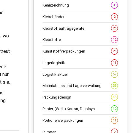
Kennzeichnung
38
ne
Klebebänder
2
Klebstoffauftragsgeräte
26
n, wo
Klebstoffe
12
treut
Kunststoffverpackungen
25
Lagerlogistik
11
iese
 nur
Logistik aktuell
57
 sie.
Materialfluss und Lagerverwaltung
33
as
Packungsdesign
16
ung
Papier, (Well-) Karton, Displays
12
Portionenverpackungen
11
Pumpen
2