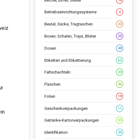
Becher, Eimer, Gläser
18
Betriebseinrichtungssysteme
4
Beutel, Säcke, Tragtaschen
22
weiz
Boxen, Schalen, Trays, Blister
25
Dosen
48
Etiketten und Etikettierung
62
Faltschachteln
23
Flaschen
36
ur
Folien
19
Geschenkverpackungen
11
ein
Getränke-Kartonverpackungen
33
Identifikation
20