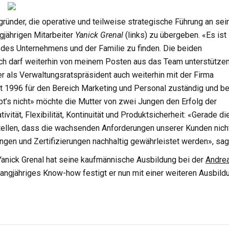
ründer, die operative und teilweise strategische Führung an sei
gjährigen Mitarbeiter
Yanick Grenal
(links) zu übergeben. «Es ist
b des Unternehmens und der Familie zu finden. Die beiden
Ich darf weiterhin von meinem Posten aus das Team unterstütze
der als Verwaltungsratspräsident auch weiterhin mit der Firma
t 1996 für den Bereich Marketing und Personal zuständig und be
bt’s nicht» möchte die Mutter von zwei Jungen den Erfolg der
vität, Flexibilität, Kontinuität und Produktsicherheit: «Gerade d
ellen, dass die wachsenden Anforderungen unserer Kunden nicht
gen und Zertifizierungen nachhaltig gewährleistet werden», sagt
Yanick Grenal hat seine kaufmännische Ausbildung bei der
Andre
n langjähriges Know-how festigt er nun mit einer weiteren Ausbild