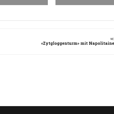
NE
«Zytgloggenturm» mit Napolitain