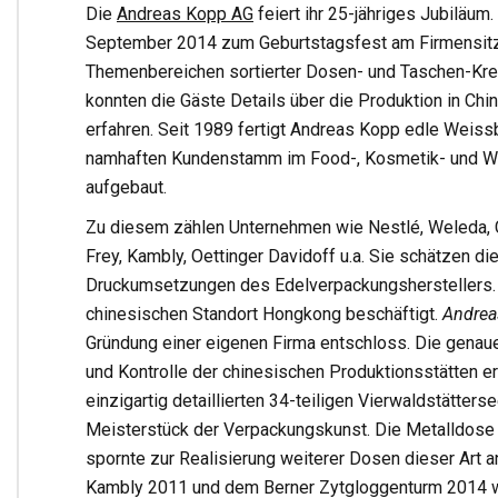
Die
Andreas Kopp AG
feiert ihr 25-jähriges Jubiläu
September 2014 zum Geburtstagsfest am Firmensitz in
Themenbereichen sortierter Dosen- und Taschen-Krea
konnten die Gäste Details über die Produktion in Ch
erfahren. Seit 1989 fertigt Andreas Kopp edle Weis
namhaften Kundenstamm im Food-, Kosmetik- und Werb
aufgebaut.
Zu diesem zählen Unternehmen wie Nestlé, Weleda, C
Frey, Kambly, Oettinger Davidoff u.a. Sie schätzen 
Druckumsetzungen des Edelverpackungsherstellers. D
chinesischen Standort Hongkong beschäftigt.
Andrea
Gründung einer eigenen Firma entschloss. Die genau
und Kontrolle der chinesischen Produktionsstätten e
einzigartig detaillierten 34-teiligen Vierwaldstätters
Meisterstück der Verpackungskunst. Die Metalldose
spornte zur Realisierung weiterer Dosen dieser Art a
Kambly 2011 und dem Berner Zytgloggenturm 2014 