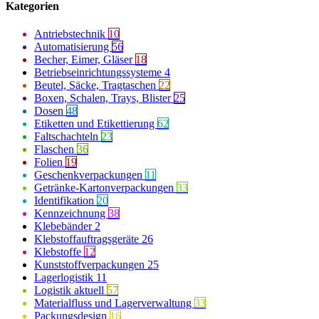
Kategorien
Antriebstechnik
10
Automatisierung
56
Becher, Eimer, Gläser
18
Betriebseinrichtungssysteme
4
Beutel, Säcke, Tragtaschen
22
Boxen, Schalen, Trays, Blister
25
Dosen
48
Etiketten und Etikettierung
62
Faltschachteln
23
Flaschen
36
Folien
19
Geschenkverpackungen
11
Getränke-Kartonverpackungen
33
Identifikation
20
Kennzeichnung
38
Klebebänder
2
Klebstoffauftragsgeräte
26
Klebstoffe
12
Kunststoffverpackungen
25
Lagerlogistik
11
Logistik aktuell
57
Materialfluss und Lagerverwaltung
33
Packungsdesign
16