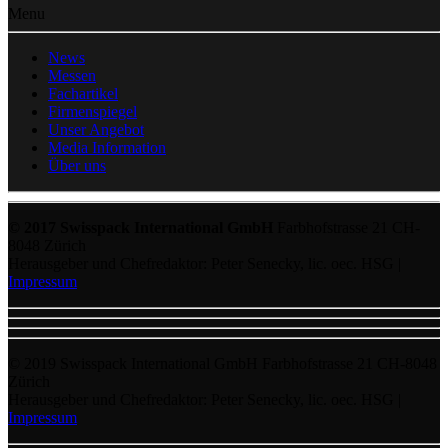
Menu
News
Messen
Fachartikel
Firmenspiegel
Unser Angebot
Media Information
Über uns
© 2017 Swisspack International GmbH
Farbhofstrasse 21 CH-
8048 Zürich
Herausgeber und Chefredaktor: Peter Senecky, lic. oec. HSG |
Impressum
© 2019 Swisspack International GmbH Farbhofstrasse 21 CH-8048
Zürich
Herausgeber und Chefredaktor: Peter Senecky, lic. oec. HSG |
Impressum