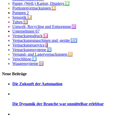
Papier, (Well-) Karton, Displays
12
Portionenverpackungen
11
Pumpen
2
Sensorik
14
Tuben
10
Umwelt, Recycling und Entsorgung
36
Unternehmen
67
Verpackungsdruck
14
Verpackungsmaschinen und -geräte
105
Verpackungsservice
4
Verpackungssysteme
45
Versand- und Lagerverpackungen
69
Verschlüsse
13
Waagensysteme
16
Neue Beiträge
Die Zukunft der Automation
Die Dynamik der Branche war unmittelbar erlebbar