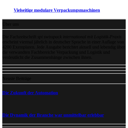
Vielseitige modulare Verpackungsmaschinen
Über uns
Die Fachzeitschrift
spi swisspack international mit Logistik-Praxis
erscheint viermal jährlich in deutscher Sprache in einer Auflage von
4200 Exemplaren. Jede Ausgabe berichtet aktuell und lebendig über
die verwandten Fachbereiche Verpackung und Logistik und
verdeutlicht die Zusammenhänge zwischen ihnen.
Neuste Beiträge
Die Zukunft der Automation
Die Dynamik der Branche war unmittelbar erlebbar