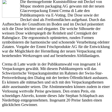
Die thermogeformte Kunststoffdose mit Deckel von
Mopac modern packaging AG gewann mit der neuen
Glaceverpackung Emmi Crema di Latte den
Publikumspreis via E-Voting. Die Dose sowie der
Deckel sind als Freiformflächen aufgebaut. Durch das
Aufbrechen der Grundform im Boden und im Deckel präsentiert
sich die Dose leichter und eleganter. Die weiche Silhouette der
weissen Dose widerspiegelt die Reinheit und Cremigkeit der
Rahmglace. Die ergonomisch optimierten, runden Formen
symbolisieren die harmonische und schonende Verarbeitung edelster
Zutaten. Vorgabe der Emmi Frischprodukte AG für die Entwicklung
war die Möglichkeit der Herstellung der neuen Verpackung mit
bestehenden Werkzeugen und auf bestehenden Abfüllanlagen.
Crema di Latte wurde in der Publikumswahl von insgesamt 14
Verpackungen gewählt. Mit diesem Publikumspreis will das
Schweizerische Verpackungsinstitut im Rahmen der Swiss-Star-
Preisverleihung den Dialog mit der breiten Öffentlichkeit ausbauen.
Es können alle mitmachen und sich mit den Verpackungsthemen
aktiv auseinander setzen. Die Abstimmenden können zudem in einer
Verlosung wertvolle Preise gewinnen. Den ersten Preis, ein
schneidiges Aluvelo, konnte dieses Jahr Stephan Schlapbach aus
Niederbipp entgegennehmen. Insgesamt 20 Preise fanden einen
glücklichen Gewinner.