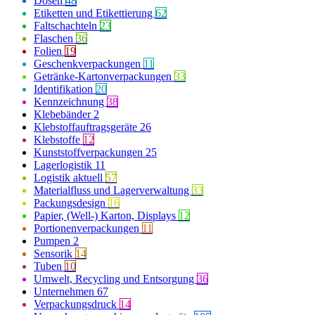
Dosen
48
Etiketten und Etikettierung
62
Faltschachteln
23
Flaschen
36
Folien
19
Geschenkverpackungen
11
Getränke-Kartonverpackungen
33
Identifikation
20
Kennzeichnung
38
Klebebänder
2
Klebstoffauftragsgeräte
26
Klebstoffe
12
Kunststoffverpackungen
25
Lagerlogistik
11
Logistik aktuell
57
Materialfluss und Lagerverwaltung
33
Packungsdesign
16
Papier, (Well-) Karton, Displays
12
Portionenverpackungen
11
Pumpen
2
Sensorik
14
Tuben
10
Umwelt, Recycling und Entsorgung
36
Unternehmen
67
Verpackungsdruck
14