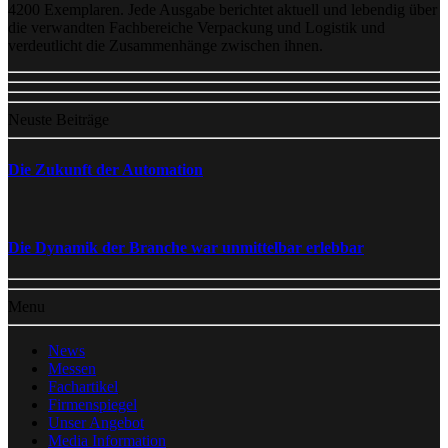
4200 Exemplaren. Jede Ausgabe berichtet aktuell und lebendig über
die verwandten Fachbereiche Verpackung und Logistik und
verdeutlicht die Zusammenhänge zwischen ihnen.
Neuste Beiträge
Die Zukunft der Automation
Die Dynamik der Branche war unmittelbar erlebbar
Menu
News
Messen
Fachartikel
Firmenspiegel
Unser Angebot
Media Information