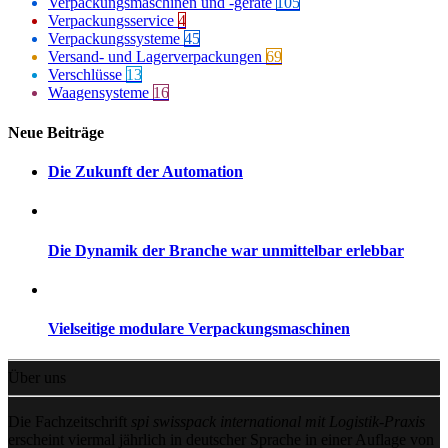
Verpackungsmaschinen und -geräte
105
Verpackungsservice
4
Verpackungssysteme
45
Versand- und Lagerverpackungen
69
Verschlüsse
13
Waagensysteme
16
Neue Beiträge
Die Zukunft der Automation
Die Dynamik der Branche war unmittelbar erlebbar
Vielseitige modulare Verpackungsmaschinen
Über uns
Die Fachzeitschrift
spi swisspack international mit Logistik-Praxis
erscheint viermal jährlich in deutscher Sprache in einer Auflage von