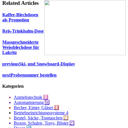
Related Articles
Kaffee-Blechdosen
als Promotion
Reis-Trinkhalm-Dose
Massgeschneiderte
Weissblechdose für
Lakritz
previous
Ski- und Snowboard-Display
next
Probenummer bestellen
Kategorien
Antriebstechnik
10
Automatisierung
56
Becher, Eimer, Gläser
18
Betriebseinrichtungssysteme
4
Beutel, Säcke, Tragtaschen
22
Boxen, Schalen, Trays, Blister
25