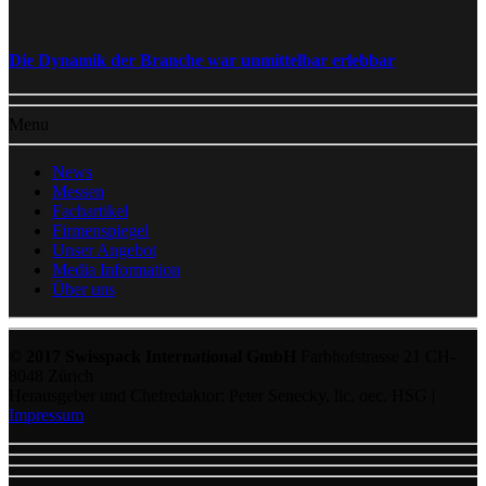
Die Dynamik der Branche war unmittelbar erlebbar
Menu
News
Messen
Fachartikel
Firmenspiegel
Unser Angebot
Media Information
Über uns
© 2017 Swisspack International GmbH
Farbhofstrasse 21 CH-
8048 Zürich
Herausgeber und Chefredaktor: Peter Senecky, lic. oec. HSG |
Impressum