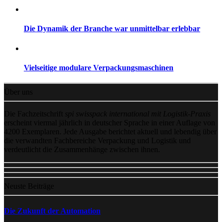
Die Dynamik der Branche war unmittelbar erlebbar
Vielseitige modulare Verpackungsmaschinen
Über uns
Die Fachzeitschrift
spi swisspack international mit Logistik-Praxis
erscheint viermal jährlich in deutscher Sprache in einer Auflage von
4200 Exemplaren. Jede Ausgabe berichtet aktuell und lebendig über
die verwandten Fachbereiche Verpackung und Logistik und
verdeutlicht die Zusammenhänge zwischen ihnen.
Neuste Beiträge
Die Zukunft der Automation