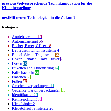
previous
Vielversprechende Technikinnovation für die
Kistenherstellung
next
Mit neuen Technologien in die Zukunft
Kategorien
Antriebstechnik
10
Automatisierung
56
Becher, Eimer, Gläser
18
Betriebseinrichtungssysteme
4
Beutel, Säcke, Tragtaschen
22
Boxen, Schalen, Trays, Blister
25
Dosen
48
Etiketten und Etikettierung
62
Faltschachteln
23
Flaschen
36
Folien
19
Geschenkverpackungen
11
Getränke-Kartonverpackungen
33
Identifikation
20
Kennzeichnung
38
Klebebänder
2
Klebstoffauftragsgeräte
26