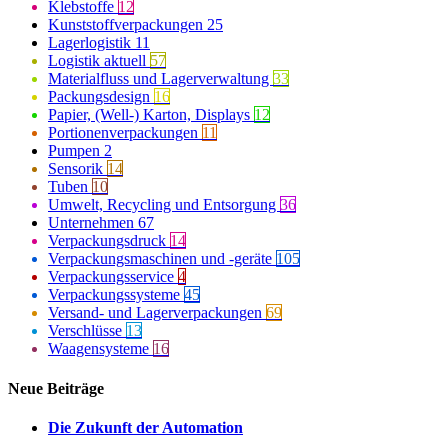
Klebstoffe
12
Kunststoffverpackungen
25
Lagerlogistik
11
Logistik aktuell
57
Materialfluss und Lagerverwaltung
33
Packungsdesign
16
Papier, (Well-) Karton, Displays
12
Portionenverpackungen
11
Pumpen
2
Sensorik
14
Tuben
10
Umwelt, Recycling und Entsorgung
36
Unternehmen
67
Verpackungsdruck
14
Verpackungsmaschinen und -geräte
105
Verpackungsservice
4
Verpackungssysteme
45
Versand- und Lagerverpackungen
69
Verschlüsse
13
Waagensysteme
16
Neue Beiträge
Die Zukunft der Automation