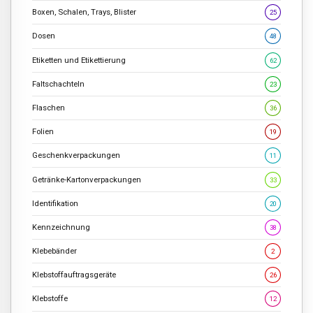
Boxen, Schalen, Trays, Blister
25
Dosen
48
Etiketten und Etikettierung
62
Faltschachteln
23
Flaschen
36
Folien
19
Geschenkverpackungen
11
Getränke-Kartonverpackungen
33
Identifikation
20
Kennzeichnung
38
Klebebänder
2
Klebstoffauftragsgeräte
26
Klebstoffe
12