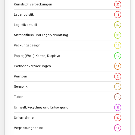
Kunststoffverpackungen
25
Lagerlogistik
11
Logistik aktuell
57
Materialfluss und Lagerverwaltung
33
Packungsdesign
16
Papier, (Well-) Karton, Displays
12
Portionenverpackungen
11
Pumpen
2
Sensorik
14
Tuben
10
Umwelt, Recycling und Entsorgung
36
Unternehmen
67
Verpackungsdruck
14