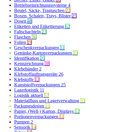
Betriebseinrichtungssysteme
4
Beutel, Säcke, Tragtaschen
22
Boxen, Schalen, Trays, Blister
25
Dosen
48
Etiketten und Etikettierung
62
Faltschachteln
23
Flaschen
36
Folien
19
Geschenkverpackungen
11
Getränke-Kartonverpackungen
33
Identifikation
20
Kennzeichnung
38
Klebebänder
2
Klebstoffauftragsgeräte
26
Klebstoffe
12
Kunststoffverpackungen
25
Lagerlogistik
11
Logistik aktuell
57
Materialfluss und Lagerverwaltung
33
Packungsdesign
16
Papier, (Well-) Karton, Displays
12
Portionenverpackungen
11
Pumpen
2
Sensorik
14