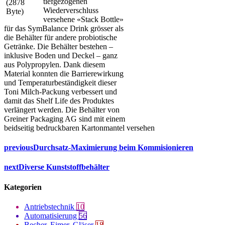
tiefgezogenen
Wiederverschluss
versehene «Stack Bottle»
für das SymBalance Drink grösser als
die Behälter für andere probiotische
Getränke. Die Behälter bestehen –
inklusive Boden und Deckel – ganz
aus Polypropylen. Dank diesem
Material konnten die Barrierewirkung
und Temperaturbeständigkeit dieser
Toni Milch-Packung verbessert und
damit das Shelf Life des Produktes
verlängert werden. Die Behälter von
Greiner Packaging AG sind mit einem
beidseitig bedruckbaren Kartonmantel versehen
previous
Durchsatz-Maximierung beim Kommisionieren
next
Diverse Kunststoffbehälter
Kategorien
Antriebstechnik
10
Automatisierung
56
Becher, Eimer, Gläser
18