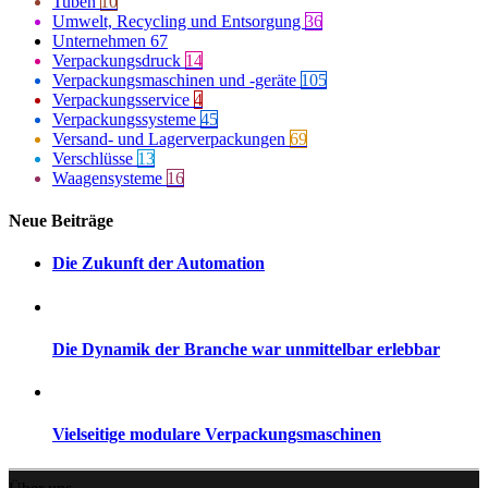
Tuben
10
Umwelt, Recycling und Entsorgung
36
Unternehmen
67
Verpackungsdruck
14
Verpackungsmaschinen und -geräte
105
Verpackungsservice
4
Verpackungssysteme
45
Versand- und Lagerverpackungen
69
Verschlüsse
13
Waagensysteme
16
Neue Beiträge
Die Zukunft der Automation
Die Dynamik der Branche war unmittelbar erlebbar
Vielseitige modulare Verpackungsmaschinen