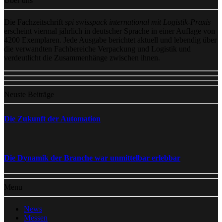
Über uns
Die Fachzeitschrift
spi swisspack international mit Logistik-Praxis
erscheint viermal jährlich in deutscher Sprache in einer Auflage von
4200 Exemplaren. Jede Ausgabe berichtet aktuell und lebendig über
die verwandten Fachbereiche Verpackung und Logistik und
verdeutlicht die Zusammenhänge zwischen ihnen.
Neuste Beiträge
Die Zukunft der Automation
Die Dynamik der Branche war unmittelbar erlebbar
Menu
News
Messen