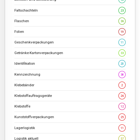
Faltschachteln
23
Flaschen
36
Folien
19
Geschenkverpackungen
11
Getränke-Kartonverpackungen
33
Identifikation
20
Kennzeichnung
38
Klebebänder
2
Klebstoffauftragsgeräte
26
Klebstoffe
12
Kunststoffverpackungen
25
Lagerlogistik
11
Logistik aktuell
57