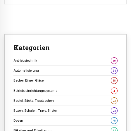
Kategorien
Antriebstechnik
10
Automatisierung
56
Becher, Eimer, Gläser
18
Betriebseinrichtungssysteme
4
Beutel, Säcke, Tragtaschen
22
Boxen, Schalen, Trays, Blister
25
Dosen
48
Etiketten und Etikettierung
62