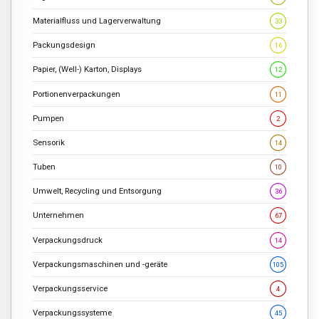
Materialfluss und Lagerverwaltung
33
Packungsdesign
16
Papier, (Well-) Karton, Displays
12
Portionenverpackungen
11
Pumpen
2
Sensorik
14
Tuben
10
Umwelt, Recycling und Entsorgung
36
Unternehmen
67
Verpackungsdruck
14
Verpackungsmaschinen und -geräte
105
Verpackungsservice
4
Verpackungssysteme
45