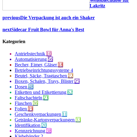
Weissblechdose für
Lakritz
previous
Die Verpackung ist auch ein Shaker
next
Sidecar Fruit Bowl für Anna's Best
Kategorien
Antriebstechnik
10
Automatisierung
56
Becher, Eimer, Gläser
18
Betriebseinrichtungssysteme
4
Beutel, Säcke, Tragtaschen
22
Boxen, Schalen, Trays, Blister
25
Dosen
48
Etiketten und Etikettierung
62
Faltschachteln
23
Flaschen
36
Folien
19
Geschenkverpackungen
11
Getränke-Kartonverpackungen
33
Identifikation
20
Kennzeichnung
38
Klebebänder
2