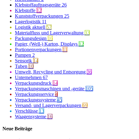
Klebstoffauftragsgeräte
26
Klebstoffe
12
Kunststoffverpackungen
25
Lagerlogistik
11
Logistik aktuell
57
Materialfluss und Lagerverwaltung
33
Packungsdesign
16
Papier, (Well-) Karton, Displays
12
Portionenverpackungen
11
Pumpen
2
Sensorik
14
Tuben
10
Umwelt, Recycling und Entsorgung
36
Unternehmen
67
Verpackungsdruck
14
Verpackungsmaschinen und -geräte
105
Verpackungsservice
4
Verpackungssysteme
45
Versand- und Lagerverpackungen
69
Verschlüsse
13
Waagensysteme
16
Neue Beiträge