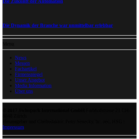
Die Zukunft der Automation
Die Dynamik der Branche war unmittelbar erlebbar
Menu
News
Messen
Fachartikel
Firmenspiegel
Unser Angebot
Media Information
Über uns
© 2017 Swisspack International GmbH
Farbhofstrasse 21 CH-
8048 Zürich
Herausgeber und Chefredaktor: Peter Senecky, lic. oec. HSG |
Impressum