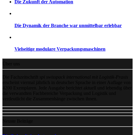
Die Zukunft der Automation
Die Dynamik der Branche war unmittelbar erlebbar
Vielseitige modulare Verpackungsmaschinen
Über uns
Die Fachzeitschrift
spi swisspack international mit Logistik-Praxis
erscheint viermal jährlich in deutscher Sprache in einer Auflage von
4200 Exemplaren. Jede Ausgabe berichtet aktuell und lebendig über
die verwandten Fachbereiche Verpackung und Logistik und
verdeutlicht die Zusammenhänge zwischen ihnen.
Neuste Beiträge