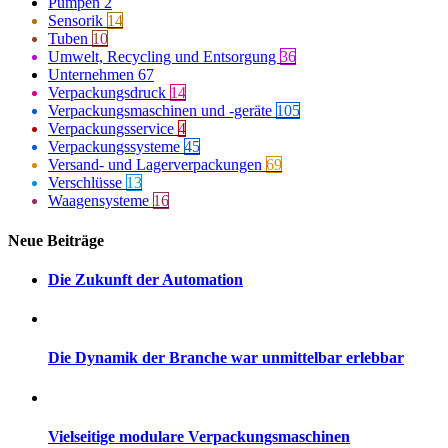
Pumpen
2
Sensorik
14
Tuben
10
Umwelt, Recycling und Entsorgung
36
Unternehmen
67
Verpackungsdruck
14
Verpackungsmaschinen und -geräte
105
Verpackungsservice
4
Verpackungssysteme
45
Versand- und Lagerverpackungen
69
Verschlüsse
13
Waagensysteme
16
Neue Beiträge
Die Zukunft der Automation
Die Dynamik der Branche war unmittelbar erlebbar
Vielseitige modulare Verpackungsmaschinen