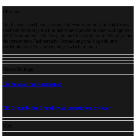
Über uns
Die Fachzeitschrift
spi swisspack international mit Logistik-Praxis
erscheint viermal jährlich in deutscher Sprache in einer Auflage von
4200 Exemplaren. Jede Ausgabe berichtet aktuell und lebendig über
die verwandten Fachbereiche Verpackung und Logistik und
verdeutlicht die Zusammenhänge zwischen ihnen.
Neuste Beiträge
Die Zukunft der Automation
Die Dynamik der Branche war unmittelbar erlebbar
Menu