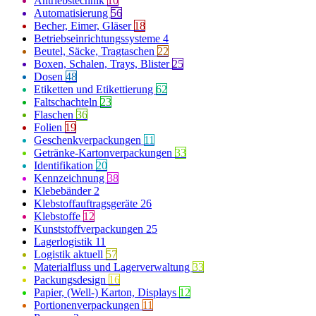
Antriebstechnik
10
Automatisierung
56
Becher, Eimer, Gläser
18
Betriebseinrichtungssysteme
4
Beutel, Säcke, Tragtaschen
22
Boxen, Schalen, Trays, Blister
25
Dosen
48
Etiketten und Etikettierung
62
Faltschachteln
23
Flaschen
36
Folien
19
Geschenkverpackungen
11
Getränke-Kartonverpackungen
33
Identifikation
20
Kennzeichnung
38
Klebebänder
2
Klebstoffauftragsgeräte
26
Klebstoffe
12
Kunststoffverpackungen
25
Lagerlogistik
11
Logistik aktuell
57
Materialfluss und Lagerverwaltung
33
Packungsdesign
16
Papier, (Well-) Karton, Displays
12
Portionenverpackungen
11