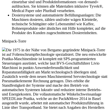
einsetzbar sind und Produktinformationen «on demand»
aufdrucken. Sie können alle Materialien inklusive Tyvek®,
Medical Paper oder Pluriball verarbeiten.
Dosiersysteme und automatisierte Befüllungsanlagen: Die
Maschinen dosieren, zählen und/oder wägen Kleinteile,
technische Schüttgüter oder Lebensmittel wie Kaffee,
Bohnenprodukte oder ähnliches mit Hilfe kompletter, auf die
Produkte des Kunden zugeschnittenen Dosiereinheiten.
Minipack-Torre
Die 1975 in der Nähe von Bergamo gegründete Minipack-Torre
ist auf Folienschrumpftechnologie spezialisiert. Die neu entwickelte
Pratika-Maschinenlinie ist komplett mit SPS-programmierten
Steuerungen ausrüstet, welche laut BVS-Geschäftsführer Livio
Marchioni in punkto Anwenderfreundlichkeit und
Reparaturanfälligkeit am Markt technologisch überlegen sind.
Zusätzlich werde dem neuen Maschinentrend Servotechnologie statt
Pneumatikelemente Rechnung getragen. Dies erhöhe die
Standfestigkeit der Systeme und mache den Betrieb von
automatischen Systemen lukrativ und reduziere interne Betriebs-
und Energiekosten. Die vollautomatische Winkelschweissanlage
SPEEDLinie Pratika, welche an der Pack&Move 2014 in Basel
ausgestellt wurde, arbeitet mit automatischer Produktzuführung in
Linie über Transportband. Sie bietet nach Angaben des Herstellers