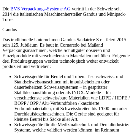
Die
BVS Verpackungs-Systeme AG
vertritt in der Schweiz seit
2014 die italienischen Maschinenhersteller Gandus und Minipack-
Torre.
Gandus
Das traditionelle Unternehmen Gandus Saldatrice S.r.l. feiert 2015
sein 125. Jubiläum. Es baut in Cornaredo bei Mailand
Verpackungsmaschinen, welche Schüttgüter dosieren und
Einzelprodukte mit verschiedensten Materialien umhüllen. Folgende
drei Produktegruppen werden technologisch weiter entwickelt,
produziert und vertrieben:
Schweissgeräte für Beutel und Tuben: Tischschweiss- und
Standschweissmaschinen mit impulsbeheizten oder
dauerbeheizten Schweisssystemen – in gespritzter
Stahlblechausführung oder als INOX-Modelle – für
verschiedenste schweissbare Materialien wie LDPE / HDPE /
BOPP / OPP / Alu-Verbundfolien / kaschierte
Verbundmaterialien, mit Schweissbreiten bis 1’000 mm oder
Durchlaufsiegelmaschinen. Die Geräte sind geeignet für
kleinste Beutel bis Säcke aller Art.
Schweissgeräte für die Medizinaltechnik und Dentalindustrie:
Systeme, welche validiert werden können, im Reinraum