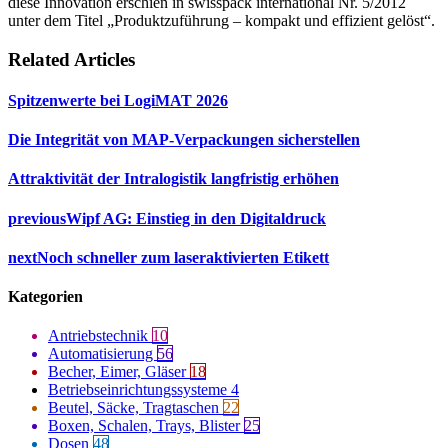
diese Innovation erschien in swisspack international Nr. 5/2012
unter dem Titel „Produktzuführung – kompakt und effizient gelöst“.
Related Articles
Spitzenwerte bei LogiMAT 2026
Die Integrität von MAP-Verpackungen sicherstellen
Attraktivität der Intralogistik langfristig erhöhen
previous
Wipf AG: Einstieg in den Digitaldruck
next
Noch schneller zum laseraktivierten Etikett
Kategorien
Antriebstechnik
10
Automatisierung
56
Becher, Eimer, Gläser
18
Betriebseinrichtungssysteme
4
Beutel, Säcke, Tragtaschen
22
Boxen, Schalen, Trays, Blister
25
Dosen
48