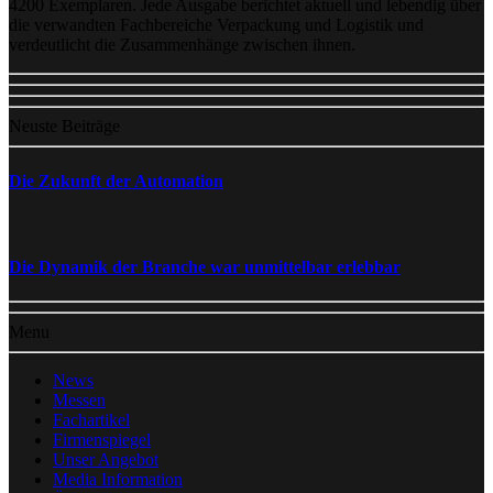
4200 Exemplaren. Jede Ausgabe berichtet aktuell und lebendig über
die verwandten Fachbereiche Verpackung und Logistik und
verdeutlicht die Zusammenhänge zwischen ihnen.
Neuste Beiträge
Die Zukunft der Automation
Die Dynamik der Branche war unmittelbar erlebbar
Menu
News
Messen
Fachartikel
Firmenspiegel
Unser Angebot
Media Information