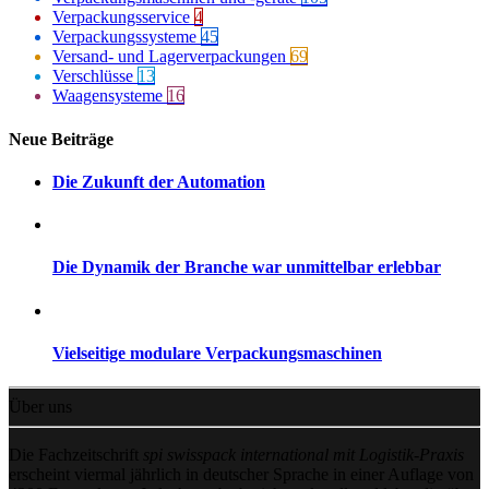
Verpackungsservice
4
Verpackungssysteme
45
Versand- und Lagerverpackungen
69
Verschlüsse
13
Waagensysteme
16
Neue Beiträge
Die Zukunft der Automation
Die Dynamik der Branche war unmittelbar erlebbar
Vielseitige modulare Verpackungsmaschinen
Über uns
Die Fachzeitschrift
spi swisspack international mit Logistik-Praxis
erscheint viermal jährlich in deutscher Sprache in einer Auflage von