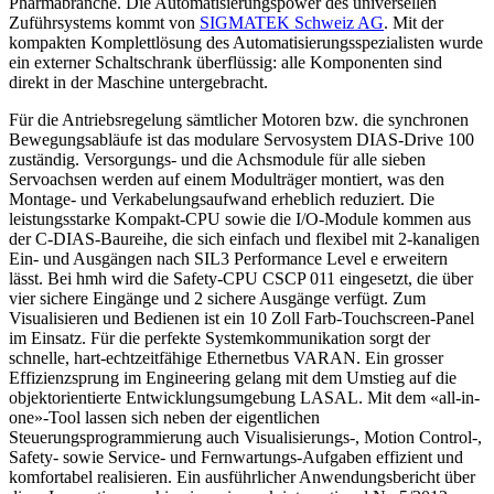
Pharmabranche. Die Automatisierungspower des universellen
Zuführsystems kommt von
SIGMATEK Schweiz AG
. Mit der
kompakten Komplettlösung des Automatisierungsspezialisten wurde
ein externer Schaltschrank überflüssig: alle Komponenten sind
direkt in der Maschine untergebracht.
Für die Antriebsregelung sämtlicher Motoren bzw. die synchronen
Bewegungsabläufe ist das modulare Servosystem DIAS-Drive 100
zuständig. Versorgungs- und die Achsmodule für alle sieben
Servoachsen werden auf einem Modulträger montiert, was den
Montage- und Verkabelungsaufwand erheblich reduziert. Die
leistungsstarke Kompakt-CPU sowie die
I/O-Module kommen aus
der C-DIAS-Baureihe, die sich einfach und flexibel mit 2-kanaligen
Ein- und Ausgängen nach SIL3 Performance Level e
erweitern
lässt. Bei hmh wird die Safety-CPU CSCP 011 eingesetzt, die über
vier sichere Eingänge und 2 sichere Ausgänge verfügt. Zum
Visualisieren und Bedienen ist ein 10 Zoll Farb-Touchscreen-Panel
im Einsatz. Für die perfekte Systemkommunikation sorgt der
schnelle, hart-echtzeitfähige Ethernetbus VARAN. Ein grosser
Effizienzsprung im Engineering gelang mit dem Umstieg auf die
objektorientierte Entwicklungsumgebung LASAL. Mit dem «all-in-
one»-Tool lassen sich neben der eigentlichen
Steuerungsprogrammierung auch Visualisierungs-, Motion Control-,
Safety- sowie Service- und Fernwartungs-Aufgaben effizient und
komfortabel realisieren. Ein ausführlicher Anwendungsbericht über