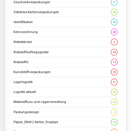
Geschenkverpackungen
11
Getränke-Kartonverpackungen
33
Identifikation
20
Kennzeichnung
38
Klebebänder
2
Klebstoffauftragsgeräte
26
Klebstoffe
12
Kunststoffverpackungen
25
Lagerlogistik
11
Logistik aktuell
57
Materialfluss und Lagerverwaltung
33
Packungsdesign
16
Papier, (Well-) Karton, Displays
12