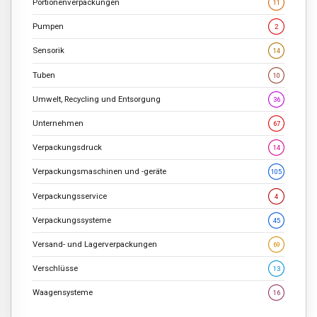
Portionenverpackungen
11
Pumpen
2
Sensorik
14
Tuben
10
Umwelt, Recycling und Entsorgung
36
Unternehmen
67
Verpackungsdruck
14
Verpackungsmaschinen und -geräte
105
Verpackungsservice
4
Verpackungssysteme
45
Versand- und Lagerverpackungen
69
Verschlüsse
13
Waagensysteme
16