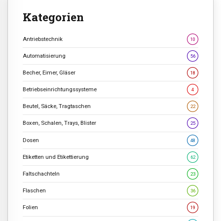
Kategorien
Antriebstechnik
10
Automatisierung
56
Becher, Eimer, Gläser
18
Betriebseinrichtungssysteme
4
Beutel, Säcke, Tragtaschen
22
Boxen, Schalen, Trays, Blister
25
Dosen
48
Etiketten und Etikettierung
62
Faltschachteln
23
Flaschen
36
Folien
19