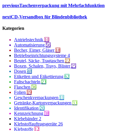
previous
Taschenverpackung mit Mehrfachfunktion
next
CD-Versandbox für Blindenbibliothek
Kategorien
Antriebstechnik
10
Automatisierung
56
Becher, Eimer, Gläser
18
Betriebseinrichtungssysteme
4
Beutel, Säcke, Tragtaschen
22
Boxen, Schalen, Trays, Blister
25
Dosen
48
Etiketten und Etikettierung
62
Faltschachteln
23
Flaschen
36
Folien
19
Geschenkverpackungen
11
Getränke-Kartonverpackungen
33
Identifikation
20
Kennzeichnung
38
Klebebänder
2
Klebstoffauftragsgeräte
26
Klebstoffe
12