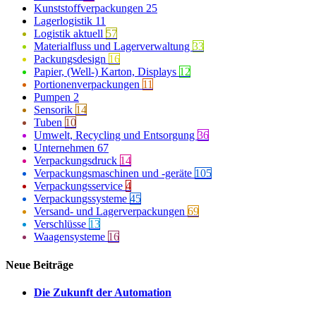
Kunststoffverpackungen
25
Lagerlogistik
11
Logistik aktuell
57
Materialfluss und Lagerverwaltung
33
Packungsdesign
16
Papier, (Well-) Karton, Displays
12
Portionenverpackungen
11
Pumpen
2
Sensorik
14
Tuben
10
Umwelt, Recycling und Entsorgung
36
Unternehmen
67
Verpackungsdruck
14
Verpackungsmaschinen und -geräte
105
Verpackungsservice
4
Verpackungssysteme
45
Versand- und Lagerverpackungen
69
Verschlüsse
13
Waagensysteme
16
Neue Beiträge
Die Zukunft der Automation