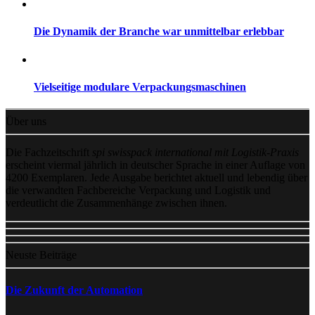
Die Dynamik der Branche war unmittelbar erlebbar
Vielseitige modulare Verpackungsmaschinen
Über uns
Die Fachzeitschrift
spi swisspack international mit Logistik-Praxis
erscheint viermal jährlich in deutscher Sprache in einer Auflage von
4200 Exemplaren. Jede Ausgabe berichtet aktuell und lebendig über
die verwandten Fachbereiche Verpackung und Logistik und
verdeutlicht die Zusammenhänge zwischen ihnen.
Neuste Beiträge
Die Zukunft der Automation