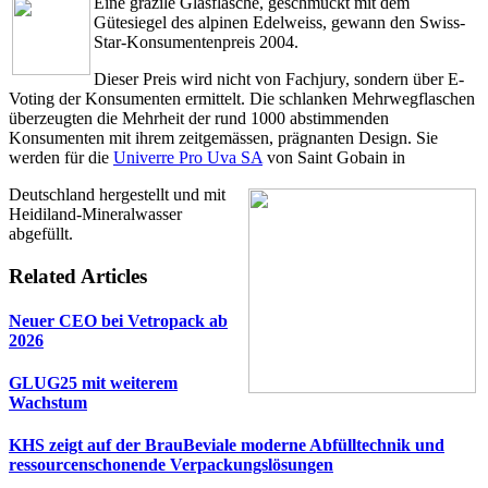
Eine grazile Glasflasche, geschmückt mit dem
Gütesiegel des alpinen Edelweiss, gewann den Swiss-
Star-Konsumentenpreis 2004.
Dieser Preis wird nicht von Fachjury, sondern über E-
Voting der Konsumenten ermittelt. Die schlanken Mehrwegflaschen
überzeugten die Mehrheit der rund 1000 abstimmenden
Konsumenten mit ihrem zeitgemässen, prägnanten Design. Sie
werden für die
Univerre Pro Uva SA
von Saint Gobain in
Deutschland hergestellt und mit
Heidiland-Mineralwasser
abgefüllt.
Related Articles
Neuer CEO bei Vetropack ab
2026
GLUG25 mit weiterem
Wachstum
KHS zeigt auf der BrauBeviale moderne Abfülltechnik und
ressourcenschonende Verpackungslösungen