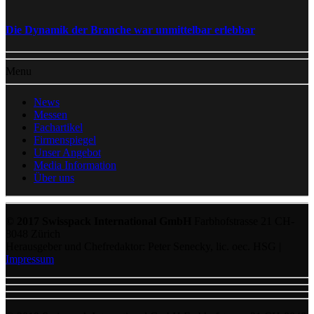
Die Dynamik der Branche war unmittelbar erlebbar
Menu
News
Messen
Fachartikel
Firmenspiegel
Unser Angebot
Media Information
Über uns
© 2017 Swisspack International GmbH
Farbhofstrasse 21 CH-
8048 Zürich
Herausgeber und Chefredaktor: Peter Senecky, lic. oec. HSG |
Impressum