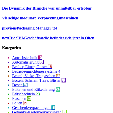
Die Dynamik der Branche war unmittelbar erlebbar
Vielseitige modulare Verpackungsmaschinen
previous
Packaging Manager '24
next
Die SVI-Geschäftsstelle befindet sich jetzt in Olten
Kategorien
Antriebstechnik
10
Automatisierung
56
Becher, Eimer, Gläser
18
Betriebseinrichtungssysteme
4
Beutel, Säcke, Tragtaschen
22
Boxen, Schalen, Trays, Blister
25
Dosen
48
Etiketten und Etikettierung
62
Faltschachteln
23
Flaschen
36
Folien
19
Geschenkverpackungen
11
Getränke-Kartonverpackungen
33