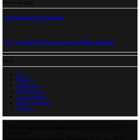
Neuste Beiträge
Die Zukunft der Automation
Die Dynamik der Branche war unmittelbar erlebbar
Menu
News
Messen
Fachartikel
Firmenspiegel
Unser Angebot
Media Information
Über uns
© 2017 Swisspack International GmbH
Farbhofstrasse 21 CH-
8048 Zürich
Herausgeber und Chefredaktor: Peter Senecky, lic. oec. HSG |