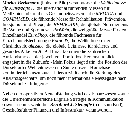
Marius Berlemann
(links im Bild) verantwortet die
Weltleitmesse
für Kunststoffe
K
, die international führenden Messen für
Medizintechnik und das Gesundheitswesen – die
MEDICA
und
COMPAMED
, die führende Messe für Rehabilitation, Prävention,
Integration und Pflege, die
REHACARE
, die globale Nummer eins
für Weine und Spirituosen
ProWein
, die weltgrößte Messe für den
Einzelhandel
EuroShop
, die führende Fachmesse für
Einzelhandelstechnologie
EuroCIS
, die Weltleitmesse der
Glasindustrie
glasstec
, die globale Leitmesse für sicheres und
gesundes Arbeiten
A+A
. Hinzu kommen die zahlreichen
Auslandsmessen der jeweiligen Portfolios. Berlemann blickt
engagiert in die Zukunft: «Mein Fokus liegt darin, die Position der
Düsseldorfer Weltleitmessen im Sinne unserer Homebase
kontinuierlich auszubauen. Hierzu zählt auch die Stärkung des
Auslandsgeschäfts, um noch mehr internationale Messegäste nach
Düsseldorf zu bringen.»
Neben der operativen Neuaufstellung wird das Finanzwesen sowie
die Unternehmensbereiche Digitale Strategie & Kommunikation
sowie Technik weiterhin
Bernhard J. Stempfle
(rechts im Bild),
Geschäftsführer Finanzen und Infrastruktur, verantworten.