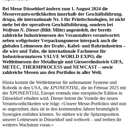
Bei Messe Düsseldorf ändern
zum 1. August 2024 die
Messeverantwortlichkeiten innerhalb der Geschäftsführung.
drupa, die internationale Nr. 1 für Printtechnologien, ist nicht
mehr bei der operativen Geschäftsführung, sondern bei
Wolfram N. Diener
(Bild: Mitte) angesiedelt, der bereits
zahlreiche Industriemessen des Veranstalters verantwortet:
neben weltgrösster Verpackungsmesse interpack auch die
globalen Leitmessen der Draht-, Kabel- und Rohrindustrien –
die wire und Tube, die internationale Fachmesse für
Industriearmaturen VALVE WORLD EXPO, die
Weltleitmessen der Metallurgie und Giessereiindustrie GIFA,
METEC, THERMPROCESS und NEWCAST – sowie
zahlreiche Messen aus den Portfolios in aller Welt.
Hinzu kommt die Weltleitmesse für unbemannte Systeme und
Robotik in den USA, die
XPONENTIAL
, die im Februar 2025 mit
der XPONENTIAL Europe erstmals eine europäische Edition in
Düsseldorf erhalten wird. Diener betont die Vorteile der neuen
Verantwortlichkeiten wie folgt: «Unsere Messe-Portfolios sind nun
so angeordnet, dass sie in den kommenden Jahren bestmöglich
Synergien entfalten können. So stärken wir die Spitzenposition
unserer Leitmessen in Düsseldorf und weltweit – und treiben ihr
weiteres Wachstum voran.»