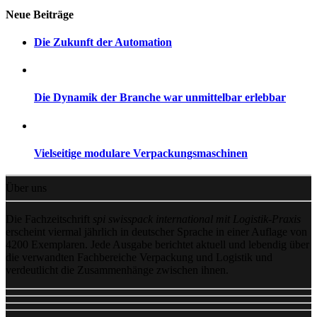
Neue Beiträge
Die Zukunft der Automation
Die Dynamik der Branche war unmittelbar erlebbar
Vielseitige modulare Verpackungsmaschinen
Über uns
Die Fachzeitschrift
spi swisspack international mit Logistik-Praxis
erscheint viermal jährlich in deutscher Sprache in einer Auflage von
4200 Exemplaren. Jede Ausgabe berichtet aktuell und lebendig über
die verwandten Fachbereiche Verpackung und Logistik und
verdeutlicht die Zusammenhänge zwischen ihnen.