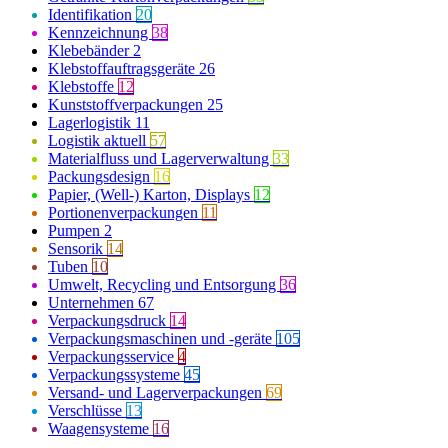
Identifikation
20
Kennzeichnung
38
Klebebänder
2
Klebstoffauftragsgeräte
26
Klebstoffe
12
Kunststoffverpackungen
25
Lagerlogistik
11
Logistik aktuell
57
Materialfluss und Lagerverwaltung
33
Packungsdesign
16
Papier, (Well-) Karton, Displays
12
Portionenverpackungen
11
Pumpen
2
Sensorik
14
Tuben
10
Umwelt, Recycling und Entsorgung
36
Unternehmen
67
Verpackungsdruck
14
Verpackungsmaschinen und -geräte
105
Verpackungsservice
4
Verpackungssysteme
45
Versand- und Lagerverpackungen
69
Verschlüsse
13
Waagensysteme
16