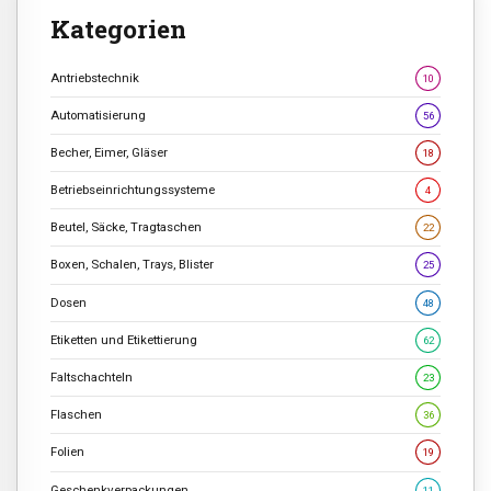
Kategorien
Antriebstechnik
10
Automatisierung
56
Becher, Eimer, Gläser
18
Betriebseinrichtungssysteme
4
Beutel, Säcke, Tragtaschen
22
Boxen, Schalen, Trays, Blister
25
Dosen
48
Etiketten und Etikettierung
62
Faltschachteln
23
Flaschen
36
Folien
19
Geschenkverpackungen
11