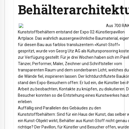
Behälterarchitekt
Aus 700 RA
Kunststoffbehältern entstand der Expo 02-Künstlerpavillon
Artplace. Das wahrlich aussergewöhnliche Baumaterial, eige
für diesen Bau aus farblos transluzentem «Kunst-Stoff»
gespritzt, wurde von Georg Utz AG als Kultursponsoring kost
zur Verfügung gestellt. Für je drei Wochen haben sich im Pavi
Tänzer, Performer, Maler, Zeichner und Schriftsteller vom
transparenten Raum und dem sonderbaren Licht, welches du
die Wände fiel, inspirieren lassen. Der lichtdurchflutete Baukö
stand den Expo-Besuchern offen: Er lud ein, die Künstler bei i
Arbeit zu beobachten, Kontakte zu knüpfen, zu diskutieren. D
Besucher konnten so die Entstehung eines Kunstwerkes hau
erleben.
Auffällig sind Parallelen des Gebäudes zu den
Kunststoffbehältern: Sind für ein Haus der Kunst, das selber 
ein Kunst-Objekt wirkt, Behälter aus Kunst-Stoff nicht genau
richtige? Der Pavillon, für Künstler und Besucher offen, wurde