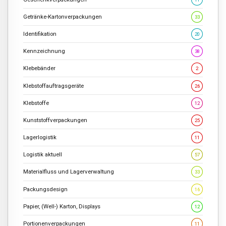
Getränke-Kartonverpackungen
33
Identifikation
20
Kennzeichnung
38
Klebebänder
2
Klebstoffauftragsgeräte
26
Klebstoffe
12
Kunststoffverpackungen
25
Lagerlogistik
11
Logistik aktuell
57
Materialfluss und Lagerverwaltung
33
Packungsdesign
16
Papier, (Well-) Karton, Displays
12
Portionenverpackungen
11