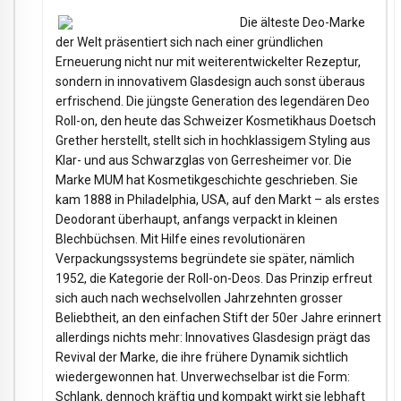
Die älteste Deo-Marke
der Welt präsentiert sich nach einer gründlichen
Erneuerung nicht nur mit weiterentwickelter Rezeptur,
sondern in innovativem Glasdesign auch sonst überaus
erfrischend. Die jüngste Generation des legendären Deo
Roll-on, den heute das Schweizer Kosmetikhaus Doetsch
Grether herstellt, stellt sich in hochklassigem Styling aus
Klar- und aus Schwarzglas von Gerresheimer vor. Die
Marke MUM hat Kosmetikgeschichte geschrieben. Sie
kam 1888 in Philadelphia, USA, auf den Markt – als erstes
Deodorant überhaupt, anfangs verpackt in kleinen
Blechbüchsen. Mit Hilfe eines revolutionären
Verpackungssystems begründete sie später, nämlich
1952, die Kategorie der Roll-on-Deos. Das Prinzip erfreut
sich auch nach wechselvollen Jahrzehnten grosser
Beliebtheit, an den einfachen Stift der 50er Jahre erinnert
allerdings nichts mehr: Innovatives Glasdesign prägt das
Revival der Marke, die ihre frühere Dynamik sichtlich
wiedergewonnen hat. Unverwechselbar ist die Form:
Schlank, dennoch kräftig und kompakt wirkt sie lebhaft