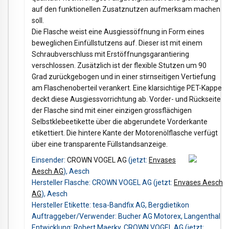
auf den funktionellen Zusatznutzen aufmerksam machen
soll.
Die Flasche weist eine Ausgiessöffnung in Form eines
beweglichen Einfüllstutzens auf. Dieser ist mit einem
Schraubverschluss mit Erstöffnungsgarantiering
verschlossen. Zusätzlich ist der flexible Stutzen um 90
Grad zurückgebogen und in einer stirnseitigen Vertiefung
am Flaschenoberteil verankert. Eine klarsichtige PET-Kappe
deckt diese Ausgiessvorrichtung ab. Vorder- und Rückseite
der Flasche sind mit einer einzigen grossflächigen
Selbstklebeetikette über die abgerundete Vorderkante
etikettiert. Die hintere Kante der Motorenölflasche verfügt
über eine transparente Füllstandsanzeige.
Einsender:
CROWN VOGEL AG
(jetzt:
Envases
Aesch AG
), Aesch
Hersteller Flasche: CROWN VOGEL AG
(jetzt:
Envases Aesch
AG
), Aesch
Hersteller Etikette: tesa-Bandfix AG, Bergdietikon
Auftraggeber/Verwender: Bucher AG Motorex, Langenthal
Entwicklung: Robert Maerky, CROWN VOGEL AG
(jetzt: