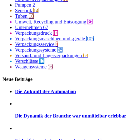
Pumpen
2
Sensorik
14
Tuben
10
Umwelt, Recycling und Entsorgung
36
Unternehmen
67
Verpackungsdruck
14
Verpackungsmaschinen und -geräte
105
Verpackungsservice
4
Verpackungssysteme
45
Versand- und Lagerverpackungen
69
Verschlüsse
13
Waagensysteme
16
Neue Beiträge
Die Zukunft der Automation
Die Dynamik der Branche war unmittelbar erlebbar