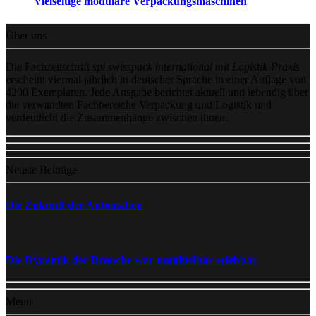
Vielseitige modulare Verpackungsmaschinen
Über uns
Die Fachzeitschrift
spi swisspack international mit Logistik-Praxis
erscheint viermal jährlich in deutscher Sprache in einer Auflage von
4200 Exemplaren. Jede Ausgabe berichtet aktuell und lebendig über
die verwandten Fachbereiche Verpackung und Logistik und
verdeutlicht die Zusammenhänge zwischen ihnen.
Neuste Beiträge
Die Zukunft der Automation
Die Dynamik der Branche war unmittelbar erlebbar
Menu