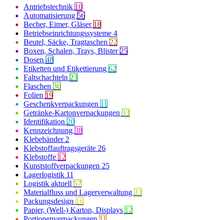
Antriebstechnik
10
Automatisierung
56
Becher, Eimer, Gläser
18
Betriebseinrichtungssysteme
4
Beutel, Säcke, Tragtaschen
22
Boxen, Schalen, Trays, Blister
25
Dosen
48
Etiketten und Etikettierung
62
Faltschachteln
23
Flaschen
36
Folien
19
Geschenkverpackungen
11
Getränke-Kartonverpackungen
33
Identifikation
20
Kennzeichnung
38
Klebebänder
2
Klebstoffauftragsgeräte
26
Klebstoffe
12
Kunststoffverpackungen
25
Lagerlogistik
11
Logistik aktuell
57
Materialfluss und Lagerverwaltung
33
Packungsdesign
16
Papier, (Well-) Karton, Displays
12
Portionenverpackungen
11