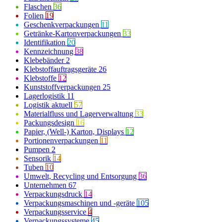
Flaschen
36
Folien
19
Geschenkverpackungen
11
Getränke-Kartonverpackungen
33
Identifikation
20
Kennzeichnung
38
Klebebänder
2
Klebstoffauftragsgeräte
26
Klebstoffe
12
Kunststoffverpackungen
25
Lagerlogistik
11
Logistik aktuell
57
Materialfluss und Lagerverwaltung
33
Packungsdesign
16
Papier, (Well-) Karton, Displays
12
Portionenverpackungen
11
Pumpen
2
Sensorik
14
Tuben
10
Umwelt, Recycling und Entsorgung
36
Unternehmen
67
Verpackungsdruck
14
Verpackungsmaschinen und -geräte
105
Verpackungsservice
4
Verpackungssysteme
45