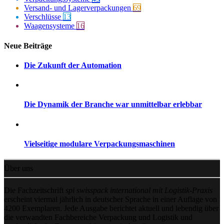
Versand- und Lagerverpackungen
69
Verschlüsse
13
Waagensysteme
16
Neue Beiträge
Die Zukunft der Automation
Die Dynamik der Branche war unmittelbar erlebbar
Vielseitige modulare Verpackungsmaschinen
Über uns
Die Fachzeitschrift
spi swisspack international mit Logistik-Praxis
erscheint viermal jährlich in deutscher Sprache in einer Auflage von
4200 Exemplaren. Jede Ausgabe berichtet aktuell und lebendig über
die verwandten Fachbereiche Verpackung und Logistik und