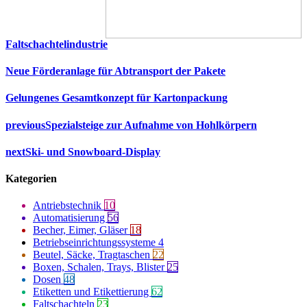
Faltschachtelindustrie
Neue Förderanlage für Abtransport der Pakete
Gelungenes Gesamtkonzept für Kartonpackung
previous
Spezialsteige zur Aufnahme von Hohlkörpern
next
Ski- und Snowboard-Display
Kategorien
Antriebstechnik
10
Automatisierung
56
Becher, Eimer, Gläser
18
Betriebseinrichtungssysteme
4
Beutel, Säcke, Tragtaschen
22
Boxen, Schalen, Trays, Blister
25
Dosen
48
Etiketten und Etikettierung
62
Faltschachteln
23