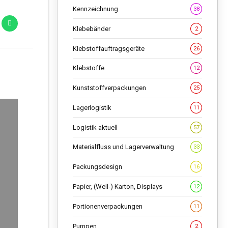
Kennzeichnung
38
Klebebänder
2
Klebstoffauftragsgeräte
26
Klebstoffe
12
Kunststoffverpackungen
25
Lagerlogistik
11
Logistik aktuell
57
Materialfluss und Lagerverwaltung
33
Packungsdesign
16
Papier, (Well-) Karton, Displays
12
Portionenverpackungen
11
Pumpen
2