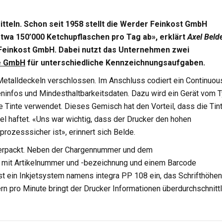
itteln. Schon seit 1958 stellt die Werder Feinkost GmbH
etwa 150’000 Ketchupflaschen pro Tag ab», erklärt
Axel Beld
 Feinkost GmbH. Dabei nutzt das Unternehmen zwei
e GmbH
für unterschiedliche Kennzeichnungsaufgaben.
Metalldeckeln verschlossen. Im Anschluss codiert ein Continuou
geninfos und Mindesthaltbarkeitsdaten. Dazu wird ein Gerät vom 
e Tinte verwendet. Dieses Gemisch hat den Vorteil, dass die Tin
el haftet. «Uns war wichtig, dass der Drucker den hohen
rozesssicher ist», erinnert sich Belde.
verpackt. Neben der Chargennummer und dem
 mit Artikelnummer und -bezeichnung und einem Barcode
t ein Inkjetsystem namens integra PP 108 ein, das Schrifthöhen
rn pro Minute bringt der Drucker Informationen überdurchschnittl