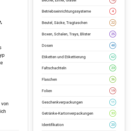
Becher, Eimer, Gläser
18
Betriebseinrichtungssysteme
4
e
,
Beutel, Säcke, Tragtaschen
22
Boxen, Schalen, Trays, Blister
25
Dosen
48
s
Typ
Etiketten und Etikettierung
62
te
Faltschachteln
23
Flaschen
36
Folien
19
Geschenkverpackungen
11
 von
ich
Getränke-Kartonverpackungen
33
Identifikation
20