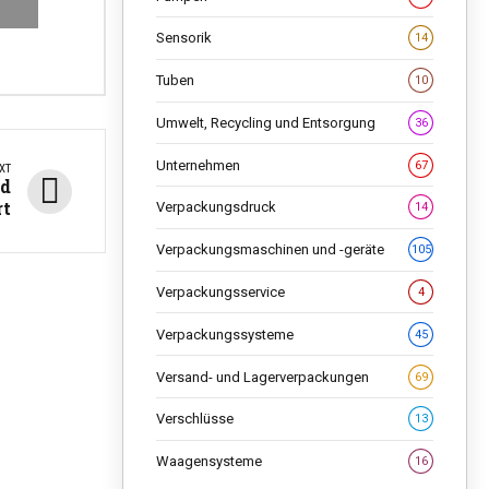
Sensorik
14
Tuben
10
Umwelt, Recycling und Entsorgung
36
Unternehmen
67
XT
nd
rt
Verpackungsdruck
14
Verpackungsmaschinen und -geräte
105
Verpackungsservice
4
Verpackungssysteme
45
Versand- und Lagerverpackungen
69
Verschlüsse
13
Waagensysteme
16