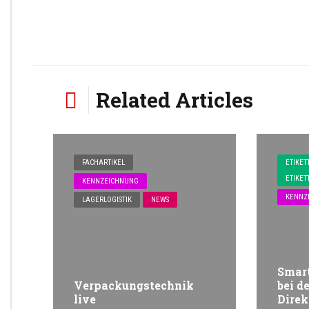
Related Articles
FACHARTIKEL
ETIKET
ETIKET
KENNZEICHNUNG
KENNZ
LAGERLOGISTIK
NEWS
Smart
Verpackungstechnik
bei de
live
Dire