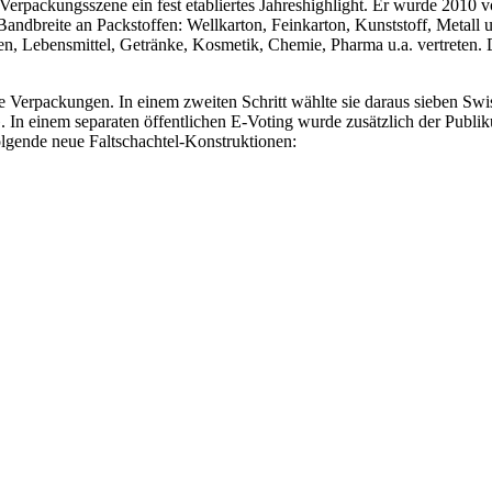
Verpackungsszene ein fest etabliertes Jahreshighlight. Er wurde 2010
Bandbreite an Packstoffen: Wellkarton, Feinkarton, Kunststoff, Metall
n, Lebensmittel, Getränke, Kosmetik, Chemie, Pharma u.a. vertreten
te Verpackungen. In einem zweiten Schritt wählte sie daraus sieben Sw
In einem separaten öffentlichen E-Voting wurde zusätzlich der Publik
olgende neue Faltschachtel-Konstruktionen: