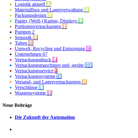
Logistik aktuell
57
Materialfluss und Lagerverwaltung
33
Packungsdesign
16
Papier, (Well-) Karton, Displays
12
Portionenverpackungen
11
Pumpen
2
Sensorik
14
Tuben
10
Umwelt, Recycling und Entsorgung
36
Unternehmen
67
Verpackungsdruck
14
Verpackungsmaschinen und -geräte
105
Verpackungsservice
4
Verpackungssysteme
45
Versand- und Lagerverpackungen
69
Verschlüsse
13
Waagensysteme
16
Neue Beiträge
Die Zukunft der Automation