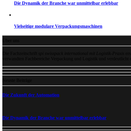
Die Dynamik der Branche war unmittelbar erlebbar
Vielseitige modulare Verpackungsmaschinen
Über uns
Die Fachzeitschrift
spi swisspack international mit Logistik-Praxis
ers
verwandten Fachbereiche Verpackung und Logistik und verdeutlicht
Neuste Beiträge
Die Zukunft der Automation
Die Dynamik der Branche war unmittelbar erlebbar