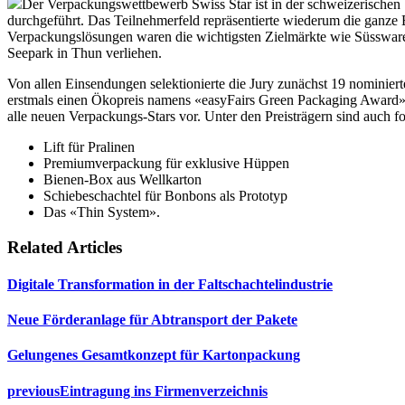
Der Verpackungswettbewerb Swiss Star ist in der schweizerischen 
durchgeführt. Das Teilnehmerfeld repräsentierte wiederum die ganze 
Verpackungslösungen waren die wichtigsten Zielmärkte wie Süssware
Seepark in Thun verliehen.
Von allen Einsendungen selektionierte die Jury zunächst 19 nominier
erstmals einen Ökopreis namens «easyFairs Green Packaging Award». 
alle neuen Verpackungs-Stars vor. Unter den Preisträgern sind auch f
Lift für Pralinen
Premiumverpackung für exklusive Hüppen
Bienen-Box aus Wellkarton
Schiebeschachtel für Bonbons als Prototyp
Das «Thin System».
Related Articles
Digitale Transformation in der Faltschachtelindustrie
Neue Förderanlage für Abtransport der Pakete
Gelungenes Gesamtkonzept für Kartonpackung
previous
Eintragung ins Firmenverzeichnis