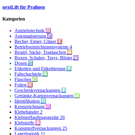
next
Lift für Pralinen
Kategorien
Antriebstechnik
10
Automatisierung
56
Becher, Eimer, Gläser
18
Betriebseinrichtungssysteme
4
Beutel, Säcke, Tragtaschen
22
Boxen, Schalen, Trays, Blister
25
Dosen
48
Etiketten und Etikettierung
62
Faltschachteln
23
Flaschen
36
Folien
19
Geschenkverpackungen
11
Getränke-Kartonverpackungen
33
Identifikation
20
Kennzeichnung
38
Klebebänder
2
Klebstoffauftragsgeräte
26
Klebstoffe
12
Kunststoffverpackungen
25
Lagerlogistik
11