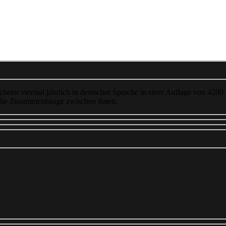
cheint viermal jährlich in deutscher Sprache in einer Auflage von 4200
 die Zusammenhänge zwischen ihnen.