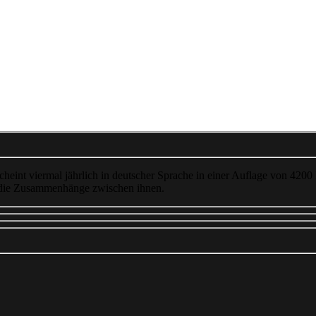
cheint viermal jährlich in deutscher Sprache in einer Auflage von 4200
 die Zusammenhänge zwischen ihnen.