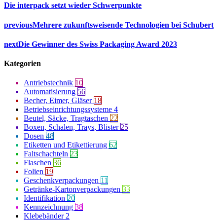
Die interpack setzt wieder Schwerpunkte
previous
Mehrere zukunftsweisende Technologien bei Schubert
next
Die Gewinner des Swiss Packaging Award 2023
Kategorien
Antriebstechnik
10
Automatisierung
56
Becher, Eimer, Gläser
18
Betriebseinrichtungssysteme
4
Beutel, Säcke, Tragtaschen
22
Boxen, Schalen, Trays, Blister
25
Dosen
48
Etiketten und Etikettierung
62
Faltschachteln
23
Flaschen
36
Folien
19
Geschenkverpackungen
11
Getränke-Kartonverpackungen
33
Identifikation
20
Kennzeichnung
38
Klebebänder
2