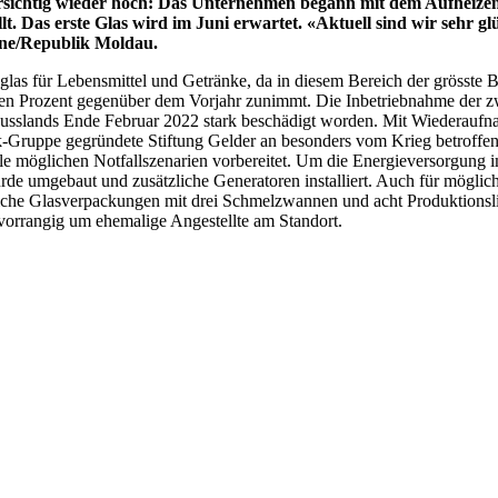
rsichtig wieder hoch: Das Unternehmen begann mit dem Aufheizen
t. Das erste Glas wird im Juni erwartet. «Aktuell sind wir sehr 
ine/Republik Moldau.
glas für Lebensmittel und Getränke, da in diesem Bereich der grösste B
n Prozent gegenüber dem Vorjahr zunimmt. Die Inbetriebnahme der zw
Russlands Ende Februar 2022 stark beschädigt worden. Mit Wiederaufnah
ck-Gruppe gegründete Stiftung Gelder an besonders vom Krieg betroffen
alle möglichen Notfallszenarien vorbereitet. Um die Energieversorgung 
rde umgebaut und zusätzliche Generatoren installiert. Auch für möglic
iche Glasverpackungen mit drei Schmelzwannen und acht Produktionslin
h vorrangig um ehemalige Angestellte am Standort.