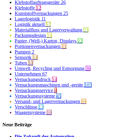
Klebstoffauftragsgeräte
26
Klebstoffe
12
Kunststoffverpackungen
25
Lagerlogistik
11
Logistik aktuell
57
Materialfluss und Lagerverwaltung
33
Packungsdesign
16
Papier, (Well-) Karton, Displays
12
Portionenverpackungen
11
Pumpen
2
Sensorik
14
Tuben
10
Umwelt, Recycling und Entsorgung
36
Unternehmen
67
Verpackungsdruck
14
Verpackungsmaschinen und -geräte
105
Verpackungsservice
4
Verpackungssysteme
45
Versand- und Lagerverpackungen
69
Verschlüsse
13
Waagensysteme
16
Neue Beiträge
Die Zukunft der Automation