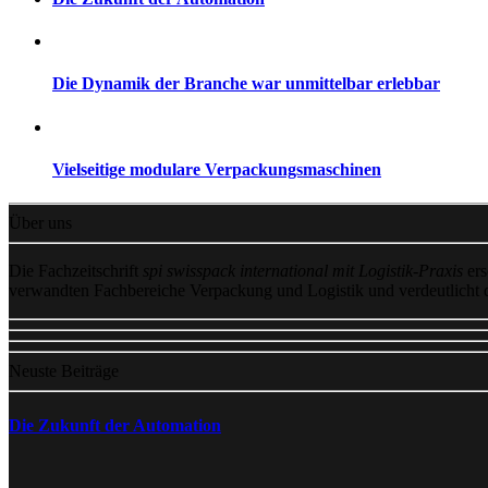
Die Dynamik der Branche war unmittelbar erlebbar
Vielseitige modulare Verpackungsmaschinen
Über uns
Die Fachzeitschrift
spi swisspack international mit Logistik-Praxis
ers
verwandten Fachbereiche Verpackung und Logistik und verdeutlicht
Neuste Beiträge
Die Zukunft der Automation