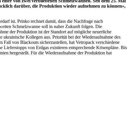
 einer von zwei verbliebenen Schmelzwannen. Seit dem 25. Mai
glücklich darüber, die Produktion wieder aufnehmen zu können»,
edarf ist. Prinko rechnet damit, dass die Nachfrage nach
eiten Schmelzwanne soll in naher Zukunft folgen. Die
me der Produktion ist der Standort auf mögliche neuerliche
e ukrainische Kollegen aus. Priorität bei der Wiederaufnahme des
im Fall von Blackouts sicherzustellen, hat Vetropack verschiedene
he Lieferstopps von Erdgas existieren entsprechende Krisenpläne. Bis
ien hergestellt. Für die Wiederaufnahme der Produktion hat