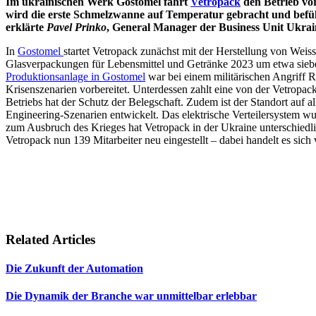
Im ukrainischen Werk Gostomel fährt
Vetropack
den Betrieb vo
wird die erste Schmelzwanne auf Temperatur gebracht und befüll
erklärte
Pavel Prinko
, General Manager der Business Unit Ukra
In
Gostomel
startet Vetropack zunächst mit der Herstellung von Weiss
Glasverpackungen für Lebensmittel und Getränke 2023 um etwa siebe
Produktionsanlage in Gostomel
war bei einem militärischen Angriff 
Krisenszenarien vorbereitet. Unterdessen zahlt eine von der Vetropa
Betriebs hat der Schutz der Belegschaft. Zudem ist der Standort auf 
Engineering-Szenarien entwickelt. Das elektrische Verteilersystem wu
zum Ausbruch des Krieges hat Vetropack in der Ukraine unterschiedl
Vetropack nun 139 Mitarbeiter neu eingestellt – dabei handelt es sic
Related Articles
Die Zukunft der Automation
Die Dynamik der Branche war unmittelbar erlebbar