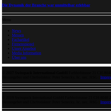
Die Dynamik der Branche war unmittelbar erlebbar
Menu
News
Messen
Fachartikel
Firmenspiegel
Unser Angebot
Media Information
Über uns
© 2017 Swisspack International GmbH
Farbhofstrasse 21 CH-804
Herausgeber und Chefredaktor: Peter Senecky, lic. oec. HSG |
Impre
© 2019 Swisspack International GmbH Farbhofstrasse 21 CH-8048 
Herausgeber und Chefredaktor: Peter Senecky, lic. oec. HSG |
Impre