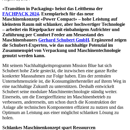
«Transition in Packaging» heisst das Leitthema der
FACHPACK 2024
. Exemplarisch für das neue
Maschinenkonzept «Power Compact» – hohe Leistung auf
kleinstem Raum mit schlanker, aber hochwertiger Technologie
– arbeitet ein Riegelpacker mit einbahnigem Aufrichter und
Zuführung per Comfort Feeder am Messestand des
Maschinenbauers
Gerhard Schubert GmbH
.
Ergänzend zeigen
die Schubert-Experten, wie das nachhaltige Potenzial im
Zusammenspiel von Verpackung und Maschinentechnologie
genutzt werden kann.
Mit seinem Nachhaltigkeitsprogramm Mission Blue hat sich
Schubert hohe Ziele gesteckt, die inzwischen eine ganze Reihe
konkreter Massnahmen zur Folge haben. Eins der zentralen
Unternehmensziele ist, die Konsumgüterhersteller auf ihrem Weg in
eine nachhaltige Zukunft zu unterstützen. Deshalb entwickelt
Schubert seine modulare Maschinentechnologie ständig weiter.
Einerseits, um die Energieeffizienz im Maschinenbetrieb zu
verbessern, andererseits, um schon durch die Konstruktion der
Anlage alle technischen Komponenten effizient zu nutzen und das
Optimum an Leistung aus einer möglichst schlanken Lösung zu
holen.
Schlankes Maschinenkonzept spart Ressourcen