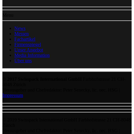
Menu
News
Messen
Fachartikel
Firmenspiegel
Unser Angebot
Media Information
Über uns
© 2017 Swisspack International GmbH
Farbhofstrasse 21 CH-
8048 Zürich
Herausgeber und Chefredaktor: Peter Senecky, lic. oec. HSG |
Impressum
© 2019 Swisspack International GmbH Farbhofstrasse 21 CH-8048
Zürich
Herausgeber und Chefredaktor: Peter Senecky, lic. oec. HSG |