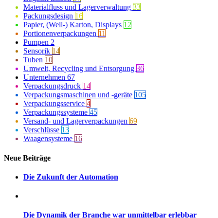
Materialfluss und Lagerverwaltung
33
Packungsdesign
16
Papier, (Well-) Karton, Displays
12
Portionenverpackungen
11
Pumpen
2
Sensorik
14
Tuben
10
Umwelt, Recycling und Entsorgung
36
Unternehmen
67
Verpackungsdruck
14
Verpackungsmaschinen und -geräte
105
Verpackungsservice
4
Verpackungssysteme
45
Versand- und Lagerverpackungen
69
Verschlüsse
13
Waagensysteme
16
Neue Beiträge
Die Zukunft der Automation
Die Dynamik der Branche war unmittelbar erlebbar