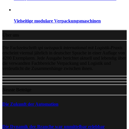
Vielseitige modulare Verpackungsmaschinen
Über uns
Die Fachzeitschrift
spi swisspack international mit Logistik-Praxis
erscheint viermal jährlich in deutscher Sprache in einer Auflage von
4200 Exemplaren. Jede Ausgabe berichtet aktuell und lebendig über
die verwandten Fachbereiche Verpackung und Logistik und
verdeutlicht die Zusammenhänge zwischen ihnen.
Neuste Beiträge
Die Zukunft der Automation
Die Dynamik der Branche war unmittelbar erlebbar