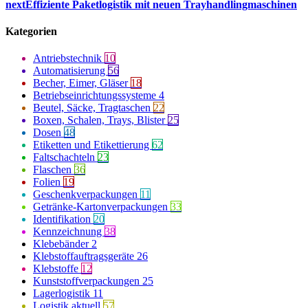
next
Effiziente Paketlogistik mit neuen Trayhandlingmaschinen
Kategorien
Antriebstechnik
10
Automatisierung
56
Becher, Eimer, Gläser
18
Betriebseinrichtungssysteme
4
Beutel, Säcke, Tragtaschen
22
Boxen, Schalen, Trays, Blister
25
Dosen
48
Etiketten und Etikettierung
62
Faltschachteln
23
Flaschen
36
Folien
19
Geschenkverpackungen
11
Getränke-Kartonverpackungen
33
Identifikation
20
Kennzeichnung
38
Klebebänder
2
Klebstoffauftragsgeräte
26
Klebstoffe
12
Kunststoffverpackungen
25
Lagerlogistik
11
Logistik aktuell
57