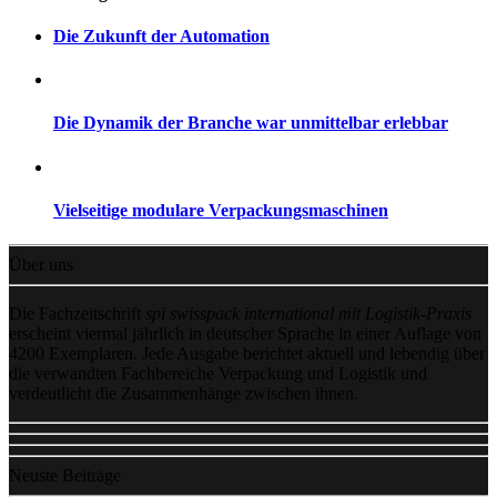
Die Zukunft der Automation
Die Dynamik der Branche war unmittelbar erlebbar
Vielseitige modulare Verpackungsmaschinen
Über uns
Die Fachzeitschrift
spi swisspack international mit Logistik-Praxis
erscheint viermal jährlich in deutscher Sprache in einer Auflage von
4200 Exemplaren. Jede Ausgabe berichtet aktuell und lebendig über
die verwandten Fachbereiche Verpackung und Logistik und
verdeutlicht die Zusammenhänge zwischen ihnen.
Neuste Beiträge