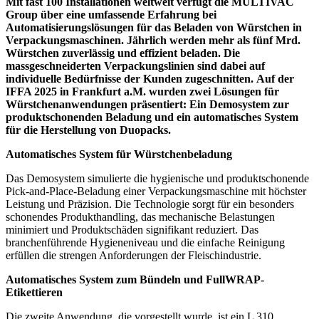
Mit fast 100 Installationen weltweit verfügt die MULTIVAC
Group über eine umfassende Erfahrung bei
Automatisierungslösungen für das Beladen von Würstchen in
Verpackungsmaschinen. Jährlich werden mehr als fünf Mrd.
Würstchen zuverlässig und effizient beladen.
Die
massgeschneiderten Verpackungslinien sind dabei auf
individuelle Bedürfnisse der Kunden zugeschnitten.
Auf der
IFFA 2025 in Frankfurt a.M. wurden zwei Lösungen für
Würstchenanwendungen präsentiert: Ein Demosystem zur
produktschonenden Beladung und
ein automatisches System
für die Herstellung von Duopacks.
Automatisches System für Würstchenbeladung
Das Demosystem simulierte die hygienische und produktschonende
Pick-and-Place-Beladung einer Verpackungsmaschine mit höchster
Leistung und Präzision. Die Technologie sorgt für ein besonders
schonendes Produkthandling, das mechanische Belastungen
minimiert und Produktschäden signifikant reduziert. Das
branchenführende Hygieneniveau und die einfache Reinigung
erfüllen die strengen Anforderungen der Fleischindustrie.
Automatisches System zum Bündeln und FullWRAP-
Etikettieren
Die zweite Anwendung, die vorgestellt wurde, ist ein L 310