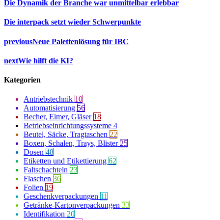
Die Dynamik der Branche war unmittelbar erlebbar
Die interpack setzt wieder Schwerpunkte
previous
Neue Palettenlösung für IBC
next
Wie hilft die KI?
Kategorien
Antriebstechnik
10
Automatisierung
56
Becher, Eimer, Gläser
18
Betriebseinrichtungssysteme
4
Beutel, Säcke, Tragtaschen
22
Boxen, Schalen, Trays, Blister
25
Dosen
48
Etiketten und Etikettierung
62
Faltschachteln
23
Flaschen
36
Folien
19
Geschenkverpackungen
11
Getränke-Kartonverpackungen
33
Identifikation
20