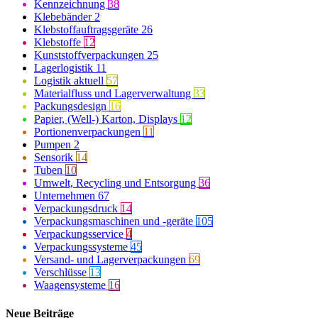
Kennzeichnung
38
Klebebänder
2
Klebstoffauftragsgeräte
26
Klebstoffe
12
Kunststoffverpackungen
25
Lagerlogistik
11
Logistik aktuell
57
Materialfluss und Lagerverwaltung
33
Packungsdesign
16
Papier, (Well-) Karton, Displays
12
Portionenverpackungen
11
Pumpen
2
Sensorik
14
Tuben
10
Umwelt, Recycling und Entsorgung
36
Unternehmen
67
Verpackungsdruck
14
Verpackungsmaschinen und -geräte
105
Verpackungsservice
4
Verpackungssysteme
45
Versand- und Lagerverpackungen
69
Verschlüsse
13
Waagensysteme
16
Neue Beiträge