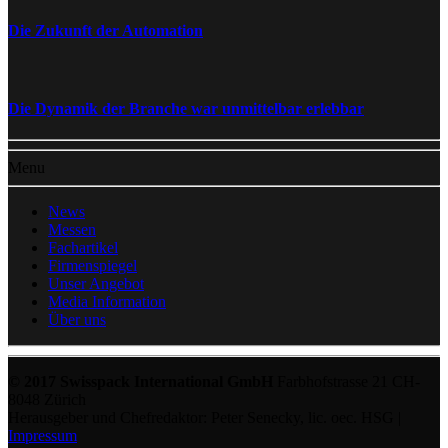
Die Zukunft der Automation
Die Dynamik der Branche war unmittelbar erlebbar
Menu
News
Messen
Fachartikel
Firmenspiegel
Unser Angebot
Media Information
Über uns
© 2017 Swisspack International GmbH
Farbhofstrasse 21 CH-
8048 Zürich
Herausgeber und Chefredaktor: Peter Senecky, lic. oec. HSG |
Impressum