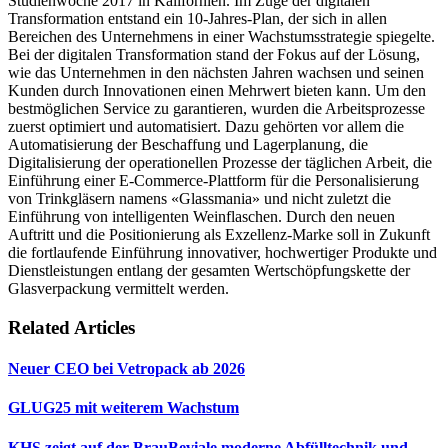
Studienwoche 2017 in Kalifornien. Im Zuge der digitalen
Transformation entstand ein 10-Jahres-Plan, der sich in allen
Bereichen des Unternehmens in einer Wachstumsstrategie spiegelte.
Bei der digitalen Transformation stand der Fokus auf der Lösung,
wie das Unternehmen in den nächsten Jahren wachsen und seinen
Kunden durch Innovationen einen Mehrwert bieten kann. Um den
bestmöglichen Service zu garantieren, wurden die Arbeitsprozesse
zuerst optimiert und automatisiert. Dazu gehörten vor allem die
Automatisierung der Beschaffung und Lagerplanung, die
Digitalisierung der operationellen Prozesse der täglichen Arbeit, die
Einführung einer E-Commerce-Plattform für die Personalisierung
von Trinkgläsern namens «Glassmania» und nicht zuletzt die
Einführung von intelligenten Weinflaschen. Durch den neuen
Auftritt und die Positionierung als Exzellenz-Marke soll in Zukunft
die fortlaufende Einführung innovativer, hochwertiger Produkte und
Dienstleistungen entlang der gesamten Wertschöpfungskette der
Glasverpackung vermittelt werden.
Related Articles
Neuer CEO bei Vetropack ab 2026
GLUG25 mit weiterem Wachstum
KHS zeigt auf der BrauBeviale moderne Abfülltechnik und