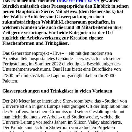
Das Familienunternehmen
Univerre Pro Uva SA
gewährte
kürzlich anlässlich eines Pressegesprächs den Einblick in seinen
neuen Hauptsitz in Sierre. Mit «Hive» (dem Bienenstock) hat
der Walliser Anbieter von Glasverpackungen einen
zukunftsträchtigen Wohlfühl-Lebensraum geschaffen, in
welchem Kunden wie auch die rund 80 Mitarbeitenden ihre
Zeit gerne verbringen. Für beide Kategorien ist der Ort
zugleich ein Arbeitswerkzeug zur Kreation eigener
Flaschenformen und Trinkgläser.
Das Generationenprojekt «Hive» – ein mit den modernsten
Arbeitsmitteln ausgestattetes Gebäude – erwies sich nach seiner
Fertigstellung im Sommer 2022 eindeutig als Beschleuniger des
Unternehmenswachstums. Das Haus bietet eine Bürofläche von
2
2‘800 m
und zusätzliche Lagerungsmöglichkeiten für 8‘000
Paletten.
Glasverpackungen und Trinkgläser in vielen Varianten
Der 240 Meter lange interaktive Showroom bzw. das «Studio» von
Univerre ist ein in ganz Europa einzigartiges Ort der Inspiration und
des Schaffens. In seinem Grundriss und seiner Gestaltung erkennt
man leicht die intensive Arbeits- und Studienwoche, welche die
Univerre-Leitung vor sechs Jahren im Silicon Valley absolvierte.
Der Kunde kann sich im Showroom von aktuellen Projekten