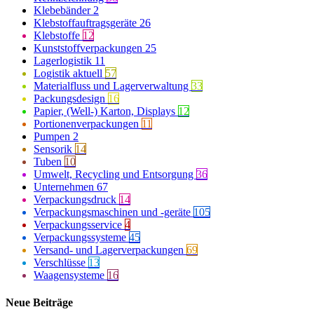
Klebebänder
2
Klebstoffauftragsgeräte
26
Klebstoffe
12
Kunststoffverpackungen
25
Lagerlogistik
11
Logistik aktuell
57
Materialfluss und Lagerverwaltung
33
Packungsdesign
16
Papier, (Well-) Karton, Displays
12
Portionenverpackungen
11
Pumpen
2
Sensorik
14
Tuben
10
Umwelt, Recycling und Entsorgung
36
Unternehmen
67
Verpackungsdruck
14
Verpackungsmaschinen und -geräte
105
Verpackungsservice
4
Verpackungssysteme
45
Versand- und Lagerverpackungen
69
Verschlüsse
13
Waagensysteme
16
Neue Beiträge