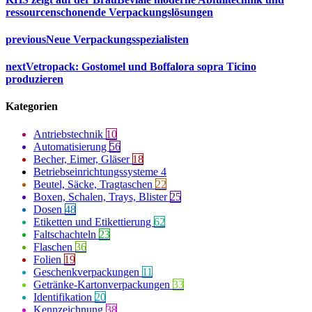
ressourcenschonende Verpackungslösungen
previous
Neue Verpackungsspezialisten
next
Vetropack: Gostomel und Boffalora sopra Ticino
produzieren
Kategorien
Antriebstechnik
10
Automatisierung
56
Becher, Eimer, Gläser
18
Betriebseinrichtungssysteme
4
Beutel, Säcke, Tragtaschen
22
Boxen, Schalen, Trays, Blister
25
Dosen
48
Etiketten und Etikettierung
62
Faltschachteln
23
Flaschen
36
Folien
19
Geschenkverpackungen
11
Getränke-Kartonverpackungen
33
Identifikation
20
Kennzeichnung
38