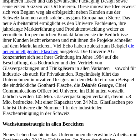
inspirieren lassen und das gewünschte Packaging Design sowie
seine ersten Skizzen vor Ort kreieren. Diese innovative Idee erweist
sich von Beginn weg als erfolgreich; neben Kunden aus der
Schweiz kommen auch solche aus ganz Europa nach Sierre. Das
neue Arbeitsmittel ermöglicht es den Univerre-Fachleuten, ihre
jahrelange Markterfahrung und Produktentwicklung weiter zu
vermitteln. Im persönlichen Kontakt können sie die Bedürfnisse
ihrer Kunden leicht erkennen und mit ihnen die Projekte schneller
auf dem Markt lancieren. Viel Echo haben zuletzt zum Beispiel
die
neuen intelligenten Flaschen
ausgelöst. Die Univerre AG
konzentriert sich seit ihrer Gründung im Jahre 1984 auf die
Beschaffung, das Bedrucken und den Vertrieb von
Glasverpackungen und Trinkgläsern in allen Varianten – sowohl für
Industrie- als auch für Privatkunden. Regelmässig führt das
Unternehmen innovative Designs auf dem Markt ein: zum Beispiel
die eindrückliche Gotthard-Flasche, die
Désirée George
, Chief
Communications Officer bei Univerre, im Bild unten vorstellt.
Jährlich werden 145 Mio. Glasverpackungen verkauft, davon 5.8
Mio. bedruckte. Mit einer Kapazität von 24 Mio. Glasflaschen pro
Jahr ist Univerre die Nummer 1 in der industriellen
Flaschenreinigung in der Schweiz.
Wachstumsstrategie in allen Bereichen
Neues Leben brachte in das Unternehmen die erwähnte Arbeits- und