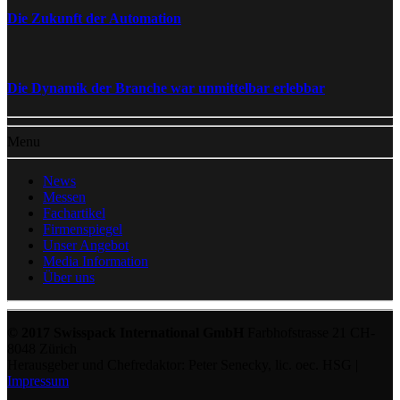
Die Zukunft der Automation
Die Dynamik der Branche war unmittelbar erlebbar
Menu
News
Messen
Fachartikel
Firmenspiegel
Unser Angebot
Media Information
Über uns
© 2017 Swisspack International GmbH
Farbhofstrasse 21 CH-
8048 Zürich
Herausgeber und Chefredaktor: Peter Senecky, lic. oec. HSG |
Impressum