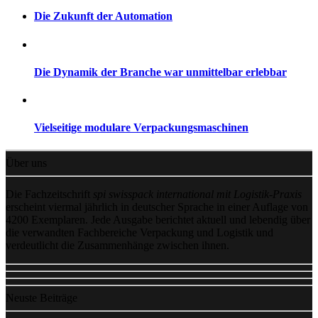
Die Zukunft der Automation
Die Dynamik der Branche war unmittelbar erlebbar
Vielseitige modulare Verpackungsmaschinen
Über uns
Die Fachzeitschrift
spi swisspack international mit Logistik-Praxis
erscheint viermal jährlich in deutscher Sprache in einer Auflage von
4200 Exemplaren. Jede Ausgabe berichtet aktuell und lebendig über
die verwandten Fachbereiche Verpackung und Logistik und
verdeutlicht die Zusammenhänge zwischen ihnen.
Neuste Beiträge