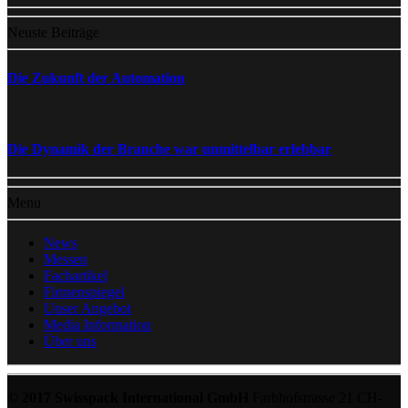
Neuste Beiträge
Die Zukunft der Automation
Die Dynamik der Branche war unmittelbar erlebbar
Menu
News
Messen
Fachartikel
Firmenspiegel
Unser Angebot
Media Information
Über uns
© 2017 Swisspack International GmbH
Farbhofstrasse 21 CH-