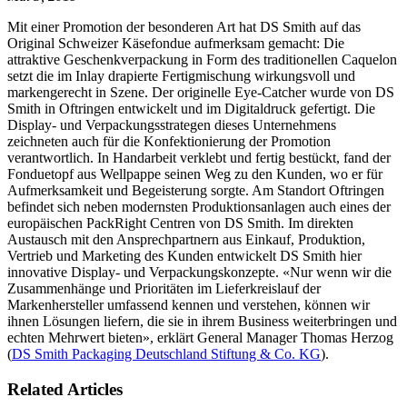
Mit einer Promotion der besonderen Art hat DS Smith auf das
Original Schweizer Käsefondue aufmerksam gemacht: Die
attraktive Geschenkverpackung in Form des traditionellen Caquelon
setzt die im Inlay drapierte Fertigmischung wirkungsvoll und
markengerecht in Szene. Der originelle Eye-Catcher wurde von DS
Smith in Oftringen entwickelt und im Digitaldruck gefertigt. Die
Display- und Verpackungsstrategen dieses Unternehmens
zeichneten auch für die Konfektionierung der Promotion
verantwortlich. In Handarbeit verklebt und fertig bestückt, fand der
Fonduetopf aus Wellpappe seinen Weg zu den Kunden, wo er für
Aufmerksamkeit und Begeisterung sorgte. Am Standort Oftringen
befindet sich neben modernsten Produktionsanlagen auch eines der
europäischen PackRight Centren von DS Smith. Im direkten
Austausch mit den Ansprechpartnern aus Einkauf, Produktion,
Vertrieb und Marketing des Kunden entwickelt DS Smith hier
innovative Display- und Verpackungskonzepte. «Nur wenn wir die
Zusammenhänge und Prioritäten im Lieferkreislauf der
Markenhersteller umfassend kennen und verstehen, können wir
ihnen Lösungen liefern, die sie in ihrem Business weiterbringen und
echten Mehrwert bieten», erklärt General Manager Thomas Herzog
(
DS Smith Packaging Deutschland Stiftung & Co. KG
).
Related Articles