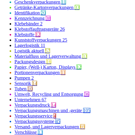
Geschenkverpackungen
11
Getränke-Kartonverpackungen
33
Identifikation
20
Kennzeichnung
38
Klebebänder
2
Klebstoffauftragsgeräte
26
Klebstoffe
12
Kunststoffverpackungen
25
Lagerlogistik
11
Logistik aktuell
57
Materialfluss und Lagerverwaltung
33
Packungsdesign
16
Papier, (Well-) Karton, Displays
12
Portionenverpackungen
11
Pumpen
2
Sensorik
14
Tuben
10
Umwelt, Recycling und Entsorgung
36
Unternehmen
67
Verpackungsdruck
14
Verpackungsmaschinen und -geräte
105
Verpackungsservice
4
Verpackungssysteme
45
Versand- und Lagerverpackungen
69
Verschlüsse
13