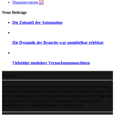
Waagensysteme
16
Neue Beiträge
Die Zukunft der Automation
Die Dynamik der Branche war unmittelbar erlebbar
Vielseitige modulare Verpackungsmaschinen
Über uns
Die Fachzeitschrift
spi swisspack international mit Logistik-Praxis
erscheint viermal jährlich in deutscher Sprache in einer Auflage von
4200 Exemplaren. Jede Ausgabe berichtet aktuell und lebendig über
die verwandten Fachbereiche Verpackung und Logistik und
verdeutlicht die Zusammenhänge zwischen ihnen.