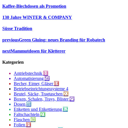
Kaffee-Blechdosen als Promotion
130 Jahre WINTER & COMPANY
Süsse Tradition
previous
Green Gluing: neues Branding für Robatech
next
Mammutdosen für Kletterer
Kategorien
Antriebstechnik
10
Automatisierung
56
Becher, Eimer, Gläser
18
Betriebseinrichtungssysteme
4
Beutel, Säcke, Tragtaschen
22
Boxen, Schalen, Trays, Blister
25
Dosen
48
Etiketten und Etikettierung
62
Faltschachteln
23
Flaschen
36
Folien
19