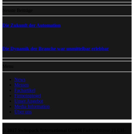
Neuste Beiträge
Die Zukunft der Automation
Die Dynamik der Branche war unmittelbar erlebbar
Menu
News
Messen
Fachartikel
Firmenspiegel
Unser Angebot
Media Information
Über uns
© 2017 Swisspack International GmbH
Farbhofstrasse 21 CH-