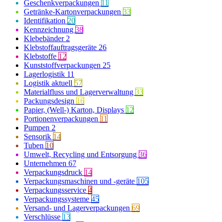
Geschenkverpackungen
11
Getränke-Kartonverpackungen
33
Identifikation
20
Kennzeichnung
38
Klebebänder
2
Klebstoffauftragsgeräte
26
Klebstoffe
12
Kunststoffverpackungen
25
Lagerlogistik
11
Logistik aktuell
57
Materialfluss und Lagerverwaltung
33
Packungsdesign
16
Papier, (Well-) Karton, Displays
12
Portionenverpackungen
11
Pumpen
2
Sensorik
14
Tuben
10
Umwelt, Recycling und Entsorgung
36
Unternehmen
67
Verpackungsdruck
14
Verpackungsmaschinen und -geräte
105
Verpackungsservice
4
Verpackungssysteme
45
Versand- und Lagerverpackungen
69
Verschlüsse
13