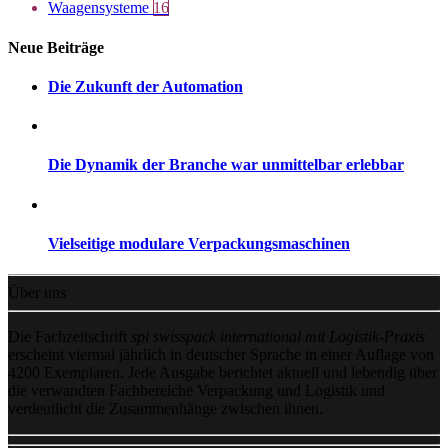
Waagensysteme
16
Neue Beiträge
Die Zukunft der Automation
Die Dynamik der Branche war unmittelbar erlebbar
Vielseitige modulare Verpackungsmaschinen
Über uns
Die Fachzeitschrift
spi swisspack international mit Logistik-Praxis
erscheint viermal jährlich in deutscher Sprache in einer Auflage von
4200 Exemplaren. Jede Ausgabe berichtet aktuell und lebendig über
die verwandten Fachbereiche Verpackung und Logistik und
verdeutlicht die Zusammenhänge zwischen ihnen.