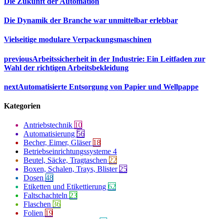
Die Zukunft der Automation
Die Dynamik der Branche war unmittelbar erlebbar
Vielseitige modulare Verpackungsmaschinen
previous
Arbeitssicherheit in der Industrie: Ein Leitfaden zur
Wahl der richtigen Arbeitsbekleidung
next
Automatisierte Entsorgung von Papier und Wellpappe
Kategorien
Antriebstechnik
10
Automatisierung
56
Becher, Eimer, Gläser
18
Betriebseinrichtungssysteme
4
Beutel, Säcke, Tragtaschen
22
Boxen, Schalen, Trays, Blister
25
Dosen
48
Etiketten und Etikettierung
62
Faltschachteln
23
Flaschen
36
Folien
19